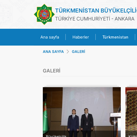
TÜRKMENİSTAN BÜYÜKELÇİLİ
TÜRKİYE CUMHURİYETİ - ANKARA
Türkmenistan
Ana sayfa
Haberler
ANA SAYFA
GALERİ
GALERİ
Büyükelçilik
Kültü