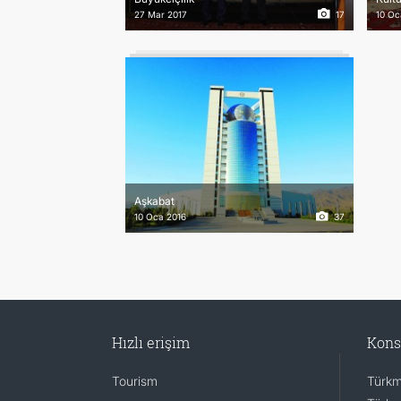
27 Mar 2017
17
10 Oc
Aşkabat
10 Oca 2016
37
Hızlı erişim
Kons
Tourism
Türkm