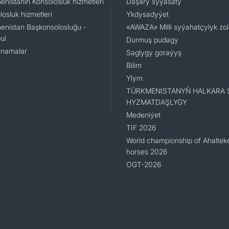
enistanın Konsolosluk hizmetleri
Daşary syýasaty
osluk hizmetleri
Ykdysadyýet
enistan Başkonsolosluğu -
«AWAZA» Milli syýahatçylyk zo
ul
Durmuş pudagy
namalar
Saglygy goraýyş
Bilim
Ylym
TÜRKMENISTANYŇ HALKARA 
HYZMATDAŞLYGY
Medeniýet
TIF 2026
World championship of Ahaltek
horses 2026
OGT-2026