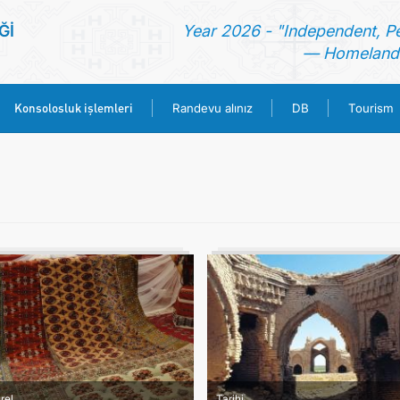
Ğİ
Year 2026 - "Independent, P
— Homeland 
Konsolosluk işlemleri
Randevu alınız
DB
Tourism
ANA SAYFA
HABERLER
TÜRKMENISTAN
KONSOLOSLUK IŞLEMLERI
RANDEVU ALINIZ
DB
rel
Tarihi