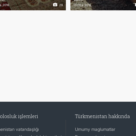
a 2016
29
10 Oca 2016
TOURISM
İLETIŞIM
olosluk işlemleri
Türkmenistan hakkında
enistan vatandaşlığı
Umumy maglumatlar