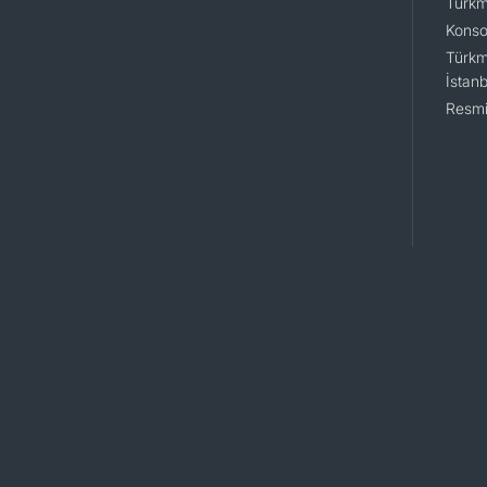
Türkm
Konsol
Türkm
İstanb
Resmi