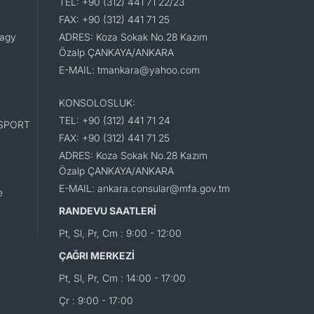
TEL: +90 (312) 441 71 22/23
FAX: +90 (312) 441 71 25
lagy
ADRES: Koza Sokak No.28 Kazım
Özalp ÇANKAYA/ANKARA
E-MAIL: tmankara@yahoo.com
KONSOLOSLUK:
TEL: +90 (312) 441 71 24
SPORT
FAX: +90 (312) 441 71 25
ADRES: Koza Sokak No.28 Kazım
Özalp ÇANKAYA/ANKARA
E-MAIL: ankara.consular@mfa.gov.tm
e
RANDEVU SAATLERİ
Pt, Sl, Pr, Cm : 9:00 - 12:00
ÇAĞRI MERKEZİ
Pt, Sl, Pr, Cm : 14:00 - 17:00
Çr : 9:00 - 17:00