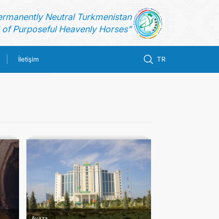
ermanently Neutral Turkmenistan
of Purposeful Heavenly Horses"
İletişim
TR
Avaza