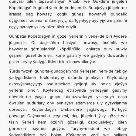
dünýäsi bilen tapawutlanýar. Arçabil we Gökdere jülgeleri
Köpetdagyň iň gözel ýerinde ýerleşendir. Bu ajaýyp jülgelerde
arassa dag howasy, çogly güneş, howanyň gündelik
üýtgemesi adama ruhlandyryjy, dartgynlygy aýyryjy we şähdiňi
açyjy aýratynlyklary bilen täsir edýär.
Günbatar Köpetdagyň iň gözel ýerleriniň ýene-de biri Aýdere
jülgesidir. Ol dag-sähra häsiýetli howasy, ösümlik we
haýwanat görnüşleriniň köpdürlüligi, onlarça dury suwly
çeşmeli gözel dereleri, köne galalary we gadymy döwürden
galan taryhy ýadygärlikleri bilen tapawutlanýar.
Ýurdumyzyň günorta-gündogarynda ýerleşen hem-de tebigy
ýadygärlikleriň toplumlaryny özünde jemleýän Köýtendag
ekosyýahatçylygy ösdürmekde geljegi uly bolan ajaýyp
ýerleriň biridir. Köýtendag etrabynda ýerleşýän gadymy
döwürlerde ýaşap geçen dinozawrlaryň yzlarynyň daşa
öwrülen sudurlary ony synlaýan adamlarda uly gyzyklanma
döredýär. Köýtendagyň Umbardere şaglawugy, Kyrkgyz
gowagy, Gaýnarbaba çeşmesi, dag jülgeleri ýaly gözel we
täsin ýerleri hem özüniň gözelligi, özboluşlylygy bilen
görenleri haýrana goýýar. Taryhy-medeni we tebigy
ýadygärliklere baý bolan Köýtendag ýerli we halkara