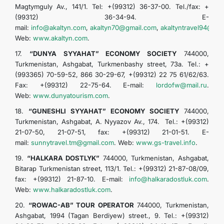
Magtymguly Av., 141/1. Tel: +(99312) 36-37-00. Tel./fax: +
(99312) 36-34-94. E-
mail:
info@akaltyn.com
,
akaltyn70@gmail.com
,
akaltyntravel94@gm
Web:
www.akaltyn.com
.
17.
“DUNYA SYYAHAT” ECONOMY SOCIETY
744000,
Turkmenistan, Ashgabat, Turkmenbashy street, 73a. Tel.: +
(993365) 70-59-52, 866 30-29-67, +(99312) 22 75 61/62/63.
Fax: +(99312) 22-75-64. E-mail:
lordofw@mail.ru
.
Web:
www.dunyatourism.com
.
18.
“GUNESHLI SYYAHAT” ECONOMY SOCIETY
744000,
Turkmenistan, Ashgabat, A. Nyyazov Av., 174. Tel.: +(99312)
21-07-50, 21-07-51, fax: +(99312) 21-01-51. E-
mail:
sunnytravel.tm@gmail.com
. Web:
www.gs-travel.info
.
19.
“HALKARA DOSTLYK”
744000, Turkmenistan, Ashgabat,
Bitarap Turkmenistan street, 113/1. Tel.: +(99312) 21-87-08/09,
fax: +(99312) 21-87-10. E-mail:
info@halkaradostluk.com
.
Web:
www.halkaradostluk.com
.
20.
“ROWAC-AB” TOUR OPERATOR
744000, Turkmenistan,
Ashgabat, 1994 (Tagan Berdiyew) street., 9. Tel.: +(99312)