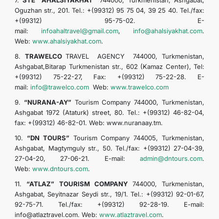
7.
STE “AHALSIYAKHAT”
744000, Turkmenistan, Ashgabat,
Oguzhan str., 201. Tel.: +(99312) 95 75 04, 39 25 40. Tel./fax:
+(99312) 95-75-02. E-
mail:
infoahaltravel@gmaiI.com
,
info@ahalsiyakhat.com
.
Web:
www.ahalsiyakhat.com
.
8.
TRAWELCO
TRAVEL AGENCY 744000, Turkmenistan,
Ashgabat,Bitarap Turkmenistan str., 602 (Kamaz Center), Tel:
+(99312) 75-22-27, Fax: +(99312) 75-22-28. E-
mail:
info@trawelco.com
Web:
www.trawelco.com
9.
“NURANA-AY”
Tourism Company 744000, Turkmenistan,
Ashgabat 1972 (Ataturk) street, 80. Tel.: +(99312) 46-82-04,
fax: +(99312) 46-82-01. Web: www.nuranaay.tm.
10.
“DN TOURS”
Tourism Company 744005, Turkmenistan,
Ashgabat, Magtymguly str., 50. Tel./fax: +(99312) 27-04-39,
27-04-20, 27-06-21. E-mail:
admin@dntours.com
.
Web:
www.dntours.com
.
11.
“ATLAZ”
TOURISM COMPANY
744000, Turkmenistan,
Ashgabat, Seyitnazar Seydi str., 19/1. Tel.: +(99312) 92-01-67,
92-75-71. Tel./fax: +(99312) 92-28-19. E-mail:
info@atlaztravel.com. Web:
www.atlaztravel.com
.