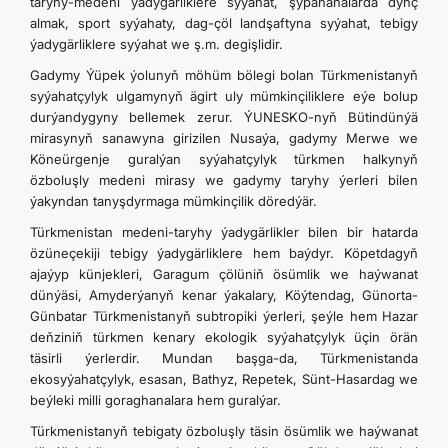
taryhy-medeni ýadygärliklere syýahat, şypahanalarda dynç
almak, sport syýahaty, dag-çöl landşaftyna syýahat, tebigy
ýadygärliklere syýahat we ş.m. degişlidir.
Gadymy Ýüpek ýolunyň möhüm bölegi bolan Türkmenistanyň
syýahatçylyk ulgamynyň ägirt uly mümkinçiliklere eýe bolup
durýandygyny bellemek zerur. ÝUNESKO-nyň Bütindünýä
mirasynyň sanawyna girizilen Nusaýa, gadymy Merwe we
Köneürgenje guralýan syýahatçylyk türkmen halkynyň
özboluşly medeni mirasy we gadymy taryhy ýerleri bilen
ýakyndan tanyşdyrmaga mümkinçilik döredýär.
Türkmenistan medeni-taryhy ýadygärlikler bilen bir hatarda
özüneçekiji tebigy ýadygärliklere hem baýdyr. Köpetdagyň
ajaýyp künjekleri, Garagum çölüniň ösümlik we haýwanat
dünýäsi, Amyderýanyň kenar ýakalary, Köýtendag, Günorta-
Günbatar Türkmenistanyň subtropiki ýerleri, şeýle hem Hazar
deňziniň türkmen kenary ekologik syýahatçylyk üçin örän
täsirli ýerlerdir. Mundan başga-da, Türkmenistanda
ekosyýahatçylyk, esasan, Bathyz, Repetek, Sünt-Hasardag we
beýleki milli goraghanalara hem guralýar.
Türkmenistanyň tebigaty özboluşly täsin ösümlik we haýwanat