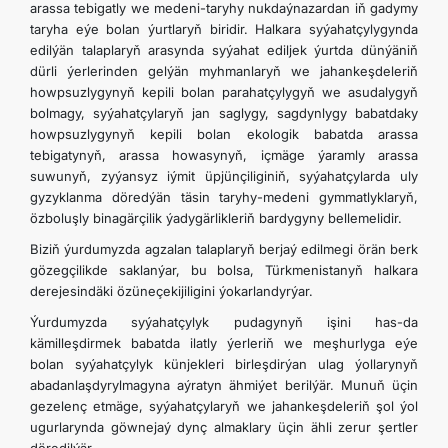
arassa tebigatly we medeni-taryhy nukdaýnazardan iň gadymy
taryha eýe bolan ýurtlaryň biridir. Halkara syýahatçylygynda
edilýän talaplaryň arasynda syýahat ediljek ýurtda dünýäniň
dürli ýerlerinden gelýän myhmanlaryň we jahankeşdeleriň
howpsuzlygynyň kepili bolan parahatçylygyň we asudalygyň
bolmagy, syýahatçylaryň jan saglygy, sagdynlygy babatdaky
howpsuzlygynyň kepili bolan ekologik babatda arassa
tebigatynyň, arassa howasynyň, içmäge ýaramly arassa
suwunyň, zyýansyz iýmit üpjünçiliginiň, syýahatçylarda uly
gyzyklanma döredýän täsin taryhy-medeni gymmatlyklaryň,
özboluşly binagärçilik ýadygärlikleriň bardygyny bellemelidir.
Biziň ýurdumyzda agzalan talaplaryň berjaý edilmegi örän berk
gözegçilikde saklanýar, bu bolsa, Türkmenistanyň halkara
derejesindäki özüneçekijiligini ýokarlandyrýar.
Ýurdumyzda syýahatçylyk pudagynyň işini has-da
kämilleşdirmek babatda ilatly ýerleriň we meşhurlyga eýe
bolan syýahatçylyk künjekleri birleşdirýan ulag ýollarynyň
abadanlaşdyrylmagyna aýratyn ähmiýet berilýär. Munuň üçin
gezelenç etmäge, syýahatçylaryň we jahankeşdeleriň şol ýol
ugurlarynda göwnejaý dynç almaklary üçin ähli zerur şertler