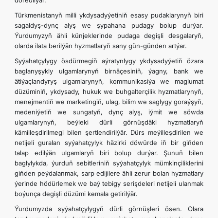
döredilýär.
Türkmenistanyň milli ykdysadyýetiniň esasy pudaklarynyň biri
sagaldyş-dynç alyş we şypahana pudagy bolup durýar.
Ýurdumyzyň ähli künjeklerinde pudaga degişli desgalaryň,
olarda ilata berilýän hyzmatlaryň sany gün-günden artýar.
Syýahatçylygy ösdürmegiň aýratynlygy ykdysadyýetiň özara
baglanyşykly ulgamlarynyň birnäçesiniň, ýagny, bank we
ätiýaçlandyryş ulgamlarynyň, kommunikasiýa we maglumat
düzüminiň, ykdysady, hukuk we buhgalterçilik hyzmatlarynyň,
menejmentiň we marketingiň, ulag, bilim we saglygy goraýşyň,
medeniýetiň we sungatyň, dynç alyş, iýmit we söwda
ulgamlarynyň, beýleki dürli görnüşdäki hyzmatlaryň
kämilleşdirilmegi bilen şertlendirilýär. Dürs meýilleşdirilen we
netijeli guralan syýahatçylyk häzirki döwürde iň bir giňden
talap edilýän ulgamlaryň biri bolup durýar. Şunuň bilen
baglylykda, ýurduň sebitleriniň syýahatçylyk mümkinçiliklerini
giňden peýdalanmak, sarp edijilere ähli zerur bolan hyzmatlary
ýerinde hödürlemek we baý tebigy serişdeleri netijeli ulanmak
boýunça degişli düzümi kemala getirilýär.
Ýurdumyzda syýahatçylygyň dürli görnüşleri ösen. Olara