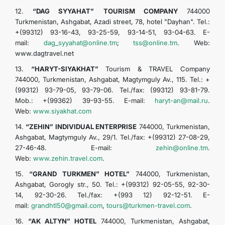
12.
“DAG SYYAHAT”
TOURISM COMPANY
744000
Turkmenistan, Ashgabat, Azadi street, 78, hotel "Dayhan". Tel.:
+(99312) 93-16-43, 93-25-59, 93-14-51, 93-04-63. E-
mail:
dag_syyahat@online.tm
;
tss@online.tm
. Web:
www.dagtravel.net
13.
“HARYT-SIYAKHAT”
Tourism & TRAVEL Company
744000, Turkmenistan, Ashgabat, Magtymguly Av., 115. Tel.: +
(99312) 93-79-05, 93-79-06. Tel./fax: (99312) 93-81-79.
Mob.: +(99362) 39-93-55. E-mail:
haryt-an@mail.ru
.
Web:
www.siyakhat.com
14.
“ZEHIN” INDIVIDUAL ENTERPRISE
744000, Turkmenistan,
Ashgabat, Magtymguly Av., 29/1. Tel./fax: +(99312) 27-08-29,
27-46-48. E-mail:
zehin@online.tm
.
Web:
www.zehin.travel.com
.
15.
“GRAND TURKMEN” HOTEL”
744000, Turkmenistan,
Ashgabat, Gorogly str., 50. Tel.: +(99312) 92-05-55, 92-30-
14, 92-30-26. Tel./fax: +(993 12) 92-12-51. E-
mail:
grandhtl50@gmail.com
,
tours@turkmen-travel.com
.
16.
“AK ALTYN” HOTEL
744000, Turkmenistan, Ashgabat,