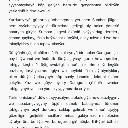
syýahatçylaryň köp gelýän hem-de gyzyklanma bildirýän
ýerleriniň birine öwrüldi.
Ýurdumyzyň günorta-günbatarynda ýerleşen Sumbar jülgesi
hem syýahatçylygy ösdürmekde geljegi uly bolan ýerleriň
hataryna girýär. Sumbar jülgesi özüniň ajaýyp dag dereleri,
çeşme-çaýlary, täsin haýwanat dünýäsi, datly miweleri we hoz
tokaýlyklary bilen tapawutlanýar.
Dünýäniň çägeli çölleriniň iň ulularynyň biri bolan Garagum çöli
baý haýwanat we ösümlik dünýäsi, yssy, gurak howa şertleri,
tebigy keşbiniň üýtgewsizligi, onuň çäklerinde ýerleşýän
oazisler, taryhy-arheologiýa we beýleki täsin aýratynlyklary
bilen dünýä ýurtlarynyň köp sanly jahankeşdelerini özüne
çekýär. Ýaz we güýz aýlary Garagum çölüniň owadan
tebigatynyň ynsana ýaramlylygy has-da artýar.
Türkmenistanyň döwlet syýasatynda ekologiýa howpsuzlygyny
we abadançylygyny üpjün etmek babatynda türkmen
tebigatynyň asyl durkuny saklap galmak we onuň ajaýyp
gözelligini geljekki nesillere miras galdyrmak meselesine
aýratyn üns berilýär we bu ugurda giň möçberli il-ýurt bähbitli
işler durmuşa geçirilýär.