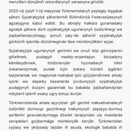
menzilleri dünýäniň rekordlarynyň sanawyna girizildi.
2020-nji ýylyň 1-nji maýynda Türkmenistanyň paýtagty Aşgabat
şäheri Syýahatçylyk şäherleriniň Bütindünýä Federasiýasynyň
agzalygyna kabul edildi. Bu abraýly halkara guramadaky
agzalyk şähere dürli syýahatçylyk ugurlarynyň ösdürilmegi we
ýaýbaňlandyrylmagy, şonuň ýaly-da şäheriň syýahatçylyk
görküniň işlenilip düzülmeginde täze mümkinçilikleri açýar.
Syýahatçylyk ugurlarynyň gerimini we onuň köp görnüşlerini
giňeltmek, pudagyň maddy-enjamlaýyn binýadyny
kämilleşdirmek, hödürlenýän hyzmatlaryň hilini
ýokarlandyrmak, pudak üçin ýokary hünärli işgärleri
taýýarlamak we maglumat-mahabat işini güýçlendirmek arkaly
içerki we daşarky bazarlarda ýurdumyzyň syýahatçylyk
pudagynyň ösüşini gazanmak bu babatda ýaýbaňlandyrlan
möçberli işleriň esasy ugry bolup durýar.
Türkmenistanda amala aşyrylýan giň gerimli maksatnamalaryň
üstünlikli durmuşa geçirilmegi halkymyzyň ýaşaýyş-durmuş
şertlerini gowulandyrmaga döwlet tarapyndan uly mukdarda
serişdeleri goýbermäge mümkinçilik berýär. Türkmenistan
syýasy we ykdysady taýdan iň asuda, ekologik babatda iň