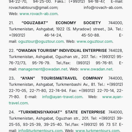
94-22-70, 94-25-00. Faks.: (+99312) 94-18-47, E-mail:
rovachabtours@gmail.com; info@rovach-ab.com.
Web:
www.rovach-ab.com
.
21.
“OGUZABAT” ECONOMY SOCIETY
744000,
Turkmenistan, Ashgabat, 1922 (S. Myradow) street., 3A. Tel.:
+(99312) 46-14-24, 45-50-88. E-
mail:
oguztour@oguztour.com
. Web:
www.oguztour.com
.
22.
“OWADAN TOURISM” INDIVIDUAL ENTERPRISE
744028,
Turkmenistan, Ashgabat, Oguzhan str., 207. Tel.: +(99312) 95-
76-72/73, 95-76-79. Tel./fax: (99312) 95-76-81. E-
mail:
management@owadan.net
. Web:
www.owadan.net
.
23
. “AYAN” TOURISM&TRAVEL COMPANY
744000,
Turkmenistan, Ashgabat, Turkmenbashi Av., 81. Tel.: +(99312)
22-70-05, 22-71-80, 22-74-94. Fax: +(99312) 22-70-14, 22-
71-80. E-mail:
info@ayan-travel.com
. Web:
www.ayan-
travel.com
.
24.
“TURKMENSIYAKHAT” STATE ENTERPRISE
744000,
Turkmenistan, Ashgabat, Oguzhan str., 201. Tel: +(99312) 39-
25-55, 93-25-39, 39-25-40. Tel./fax: +(99312) 95 73 57. E-
mail:
info@turkmentours.com
. Web:
www.turkmentours.com
.