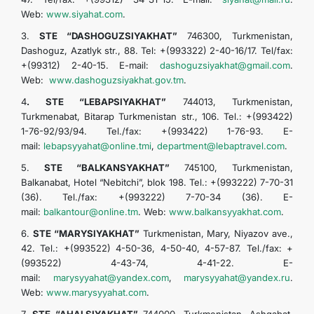
Web:
www.siyahat.com
.
3.
STE “DASHOGUZSIYAKHAT”
746300, Turkmenistan,
Dashoguz, Azatlyk str., 88. Tel: +(993322) 2-40-16/17. Tel/fax:
+(99312) 2-40-15. E-mail:
dashoguzsiyakhat@gmail.com
.
Web:
www.dashoguzsiyakhat.gov.tm
.
4
. STE “LEBAPSIYAKHAT”
744013, Turkmenistan,
Turkmenabat, Bitarap Turkmenistan str., 106. Tel.: +(993422)
1-76-92/93/94. Tel./fax: +(993422) 1-76-93. E-
mail:
lebapsyyahat@online.tmi
,
department@lebaptravel.com
.
5.
STE “BALKANSYAKHAT”
745100, Turkmenistan,
Balkanabat, Hotel “Nebitchi”, blok 198. Tel.: +(993222) 7-70-31
(36). Tel./fax: +(993222) 7-70-34 (36). E-
mail:
balkantour@online.tm
. Web:
www.balkansyyakhat.com
.
6.
STE “MARYSIYAKHAT”
Turkmenistan, Mary, Niyazov ave.,
42. Tel.: +(993522) 4-50-36, 4-50-40, 4-57-87. Tel./fax: +
(993522) 4-43-74, 4-41-22. E-
mail:
marysyyahat@yandex.com
,
marysyyahat@yandex.ru
.
Web:
www.marysyyahat.com
.