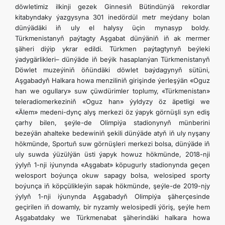
döwletimiz ilkinji gezek Ginnesiň Bütindünýä rekordlar
TOURISM
kitabyndaky ýazgysyna 301 inedördül metr meýdany bolan
dünýädäki iň uly el halysy üçin mynasyp boldy.
Türkmenistanyň paýtagty Aşgabat dünýäniň iň ak mermer
İLETIŞIM
şäheri diýip ykrar edildi. Türkmen paýtagtynyň beýleki
ýadygärlikleri– dünýäde iň beýik hasaplanýan Türkmenistanyň
Döwlet muzeýiniň öňündäki döwlet baýdagynyň sütüni,
Aşgabadyň Halkara howa menziliniň girişinde ýerleşýän «Oguz
han we ogullary» suw çüwdürimler toplumy, «Türkmenistan»
teleradiomerkeziniň «Oguz han» ýyldyzy öz äpetligi we
«Älem» medeni-dynç alyş merkezi öz ýapyk görnüşli syn ediş
çarhy bilen, şeýle-de Olimpiýa stadionynyň münberini
bezeýän ahalteke bedewiniň şekili dünýäde atyň iň uly nyşany
hökmünde, Sportuň suw görnüşleri merkezi bolsa, dünýäde iň
uly suwda ýüzülýän üsti ýapyk howuz hökmünde, 2018-nji
ýylyň 1-nji iýunynda «Aşgabat» köpugurly stadionynda geçen
welosport boýunça okuw sapagy bolsa, welosiped sporty
boýunça iň köpçülikleýin sapak hökmünde, şeýle-de 2019-njy
ýylyň 1-nji iýunynda Aşgabadyň Olimpiýa şäherçesinde
geçirilen iň dowamly, bir nyzamly welosipedli ýöriş, şeýle hem
Aşgabatdaky we Türkmenabat şäherindäki halkara howa