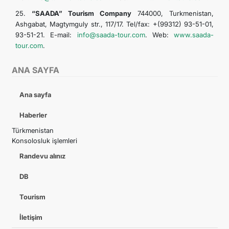
25.
“SAADA” Tourism Company
744000, Turkmenistan,
Ashgabat, Magtymguly str., 117/17. Tel/fax: +(99312) 93-51-01,
93-51-21. E-mail:
info@saada-tour.com
. Web:
www.saada-
tour.com
.
ANA SAYFA
Ana sayfa
Haberler
Türkmenistan
Konsolosluk işlemleri
Randevu alınız
DB
Tourism
İletişim