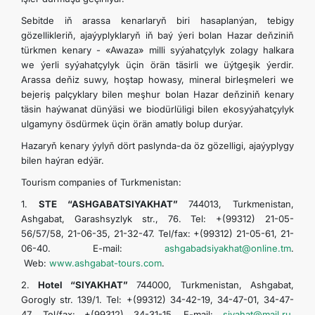
Sebitde iň arassa kenarlaryň biri hasaplanýan, tebigy
gözellikleriň, ajaýyplyklaryň iň baý ýeri bolan Hazar deňziniň
türkmen kenary - «Awaza» milli syýahatçylyk zolagy halkara
we ýerli syýahatçylyk üçin örän täsirli we üýtgeşik ýerdir.
Arassa deňiz suwy, hoştap howasy, mineral birleşmeleri we
bejeriş palçyklary bilen meşhur bolan Hazar deňziniň kenary
täsin haýwanat dünýäsi we biodürlüligi bilen ekosyýahatçylyk
ulgamyny ösdürmek üçin örän amatly bolup durýar.
Hazaryň kenary ýylyň dört paslynda-da öz gözelligi, ajaýyplygy
bilen haýran edýär.
Tourism companies of Turkmenistan:
1.
STE “ASHGABATSIYAKHAT”
744013, Turkmenistan,
Ashgabat, Garashsyzlyk str., 76. Tel: +(99312) 21-05-
56/57/58, 21-06-35, 21-32-47. Tel/fax: +(99312) 21-05-61, 21-
06-40. E-mail:
ashgabadsiyakhat@online.tm
.
Web:
www.ashgabat-tours.com
.
2.
Hotel “SIYAKHAT”
744000, Turkmenistan, Ashgabat,
Gorogly str. 139/1. Tel: +(99312) 34-42-19, 34-47-01, 34-47-
47. Tel/fax: +(99312) 34-31-15. E-mail:
siyahat@mail.ru
.