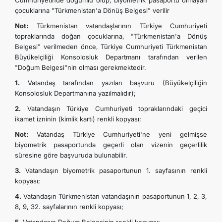
Cumhuriyetinde doğumlu olup, biyometrik pasaportu olmayan
çocuklarına "Türkmenistan'a Dönüş Belgesi" verilir
TOURISM
Not:
Türkmenistan vatandaşlarının Türkiye Cumhuriyeti
topraklarında doğan çocuklarına, "Türkmenistan'a Dönüş
İLETIŞIM
Belgesi" verilmeden önce, Türkiye Cumhuriyeti Türkmenistan
Büyükelçiliği Konsolosluk Departmanı tarafından verilen
"Doğum Belgesi"nin olması gerekmektedir.
1.
Vatandaş tarafından yazılan başvuru (Büyükelçiliğin
Konsolosluk Departmanına yazılmalıdır);
2.
Vatandaşın Türkiye Cumhuriyeti topraklarındaki geçici
ikamet izninin (kimlik kartı) renkli kopyası;
Not:
Vatandaş Türkiye Cumhuriyeti'ne yeni gelmişse
biyometrik pasaportunda geçerli olan vizenin geçerlilik
süresine göre başvuruda bulunabilir.
3.
Vatandaşın biyometrik pasaportunun 1. sayfasının renkli
kopyası;
4.
Vatandaşın Türkmenistan vatandaşının pasaportunun 1, 2, 3,
8, 9, 32. sayfalarının renkli kopyası;