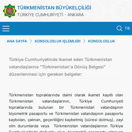
TÜRKMENİSTAN BÜYÜKELÇİLİĞİ
TÜRKİYE CUMHURİYETİ - ANKARA
TR
ANA SAYFA
KONSOLOSLUK IŞLEMLERI
KONSOLOSLUK
ANA SAYFA
HIZMETLERI
HABERLER
Türkiye Cumhuriyetinde ikamet eden Türkmenistan
vatandaşlarına "Türkmenistan'a Dönüş Belgesi"
düzenlenmesi için gereken belgeler:
TÜRKMENISTAN
KONSOLOSLUK IŞLEMLERI
Türkmenistan topraklarında daimi olarak ikamet kayıtlı olan
Türkmenistan vatandaşlarının, Türkiye Cumhuriyeti
RANDEVU ALINIZ
topraklarında bulunan bir Türkmenistan vatandaşının
biyometrik pasaportu ve Türkmenistan vatandaşının pasaportu
kaybolan, çalınan, geçerliliğini kaybetmiş (süresi dolmuş), zayi
DB
olm durumlarda veya Türkmenistan vatandaşlarının Türkiye