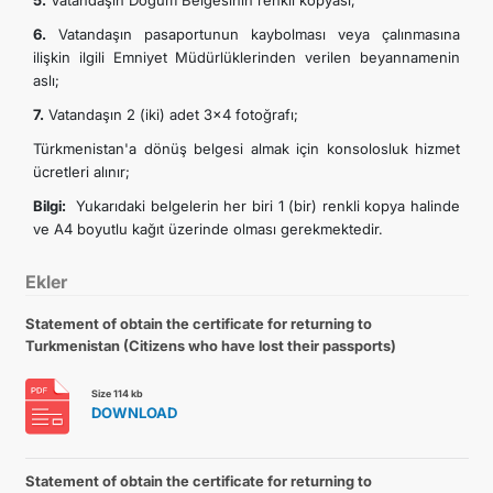
5.
Vatandaşın Doğum Belgesinin renkli kopyası;
6.
Vatandaşın pasaportunun kaybolması veya çalınmasına
ilişkin ilgili Emniyet Müdürlüklerinden verilen beyannamenin
aslı;
7.
Vatandaşın 2 (iki) adet 3x4 fotoğrafı;
Türkmenistan'a dönüş belgesi almak için konsolosluk hizmet
ücretleri alınır;
Bilgi:
Yukarıdaki belgelerin her biri 1 (bir) renkli kopya halinde
ve A4 boyutlu kağıt üzerinde olması gerekmektedir.
Ekler
Statement of obtain the certificate for returning to
Turkmenistan (Citizens who have lost their passports)
Size 114 kb
DOWNLOAD
Statement of obtain the certificate for returning to