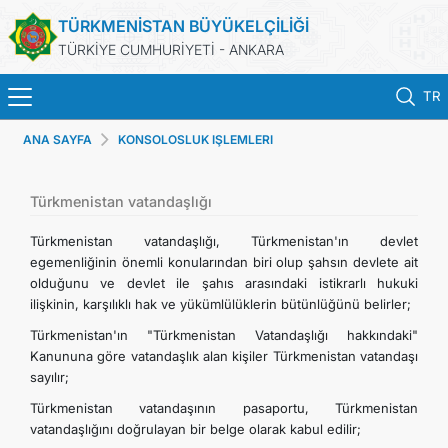
TÜRKMENİSTAN BÜYÜKELÇİLİĞİ
TÜRKİYE CUMHURİYETİ - ANKARA
TR
ANA SAYFA
KONSOLOSLUK IŞLEMLERI
ANA SAYFA
HABERLER
Türkmenistan vatandaşlığı
Türkmenistan vatandaşlığı, Türkmenistan'ın devlet
TÜRKMENISTAN
egemenliğinin önemli konularından biri olup şahsın devlete ait
olduğunu ve devlet ile şahıs arasındaki istikrarlı hukuki
ilişkinin, karşılıklı hak ve yükümlülüklerin bütünlüğünü belirler;
KONSOLOSLUK IŞLEMLERI
Türkmenistan'ın "Türkmenistan Vatandaşlığı hakkındaki"
Kanununa göre vatandaşlık alan kişiler Türkmenistan vatandaşı
RANDEVU ALINIZ
sayılır;
Türkmenistan vatandaşının pasaportu, Türkmenistan
DB
vatandaşlığını doğrulayan bir belge olarak kabul edilir;