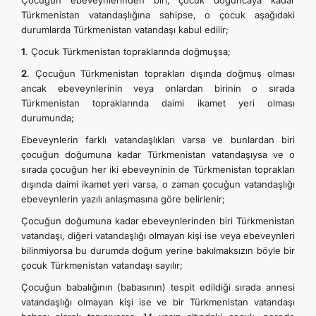
Çocuğun ebeveynlerinden biri, çocuk doğuncaya kadar
Türkmenistan vatandaşlığına sahipse, o çocuk aşağıdaki
durumlarda Türkmenistan vatandaşı kabul edilir;
1
. Çocuk Türkmenistan topraklarında doğmuşsa;
2
. Çocuğun Türkmenistan toprakları dışında doğmuş olması
ancak ebeveynlerinin veya onlardan birinin o sırada
Türkmenistan topraklarında daimi ikamet yeri olması
durumunda;
Ebeveynlerin farklı vatandaşlıkları varsa ve bunlardan biri
çocuğun doğumuna kadar Türkmenistan vatandaşıysa ve o
sırada çocuğun her iki ebeveyninin de Türkmenistan toprakları
dışında daimi ikamet yeri varsa, o zaman çocuğun vatandaşlığı
ebeveynlerin yazılı anlaşmasına göre belirlenir;
Çocuğun doğumuna kadar ebeveynlerinden biri Türkmenistan
vatandaşı, diğeri vatandaşlığı olmayan kişi ise veya ebeveynleri
bilinmiyorsa bu durumda doğum yerine bakılmaksızın böyle bir
çocuk Türkmenistan vatandaşı sayılır;
Çocuğun babalığının (babasının) tespit edildiği sırada annesi
vatandaşlığı olmayan kişi ise ve bir Türkmenistan vatandaşı