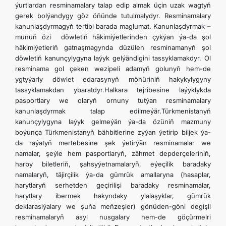
ýurtlardan resminamalary talap edip almak üçin uzak wagtyň
gerek bolýandygy göz öňünde tutulmalydyr. Resminamalary
kanunlaşdyrmagyň tertibi barada maglumat. Kanunlaşdyrmak –
munuň özi döwletiň häkimiýetlerinden çykýan ýa-da şol
häkimiýetleriň gatnaşmagynda düzülen resminamanyň şol
döwletiň kanunçylygyna laýyk gelýändigini tassyklamakdyr. Ol
resminama gol çeken wezipeli adamyň golunyň hem-de
ygtyýarly döwlet edarasynyň möhüriniň hakykylygyny
tassyklamakdan ybaratdyr.Halkara tejribesine laýyklykda
pasportlary we olaryň ornuny tutýan resminamalary
kanunlaşdyrmak talap edilmeýär.Türkmenistanyň
kanunçylygyna laýyk gelmeýän ýa-da özüniň mazmuny
boýunça Türkmenistanyň bähbitlerine zyýan ýetirip biljek ýa-
da raýatyň mertebesine şek ýetirýän resminamalar we
namalar, şeýle hem pasportlaryň, zähmet depderçeleriniň,
harby biletleriň, şahsyýetnamalaryň, eýeçilik baradaky
namalaryň, täjirçilik ýa-da gümrük amallaryna (hasaplar,
harytlaryň serhetden geçirilişi baradaky resminamalar,
harytlary ibermek hakyndaky ylalaşyklar, gümrük
deklarasiýalary we şuňa meňzeşler) gönüden-göni degişli
resminamalaryň asyl nusgalary hem-de göçürmelri