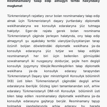
Resminamalary talap edip almagyň tertibi hakyndaky
maglumat
Türkmenistanyň raýatlary zerur bolan resminamalary talap edip
almak üçin Türkmenistanyň daşary ýurtlardaky diplomatik
wekilhanalaryna we konsullyk edaralaryna ýüz tutmaga
haklydyr. Eger-de raýata gerek bolan resminama
Türkmenistanyň çäginde ýerleşen halatynda, ony talap edip
almagynyň şu aşakdaky tertibi ulanylýar.Gyzyklanýan tarap
özüniň bolýan döwletindäki diplomatik wekilhana ýa-da
konsullyk edarasyna ýüz tutýar we talap edilýän
resminamanyň her biri üçin bellenilen görnüşdäki
sowalnamanyň iki nusgasyny doldurýar, şeýle hem degişli
konsullyk ýygymyny töleýär.Resmileşdirilen talap diplomatik
wekilhana ýa-da konsullyk edarasy tarapyndan
Türkmenistanyň Daşary işler ministrliginiň Konsullyk bölüminiň
(KB) üsti bilen Türkmenistanyň çägindäki degişli arhiw
edaralaryna iberilýär. Gözleg işleri tamamlanandan soň, arhiw
edaralary Türkmenistanyň DIM-niň Konsullyk bölüminiň üsti
bilen talap edilen resminamalary diplomatik wekilhana ýa-da
konsullyk edarasyna gaýtaryp berýär. Resminamany tapyp
bolmadyk ýagdaýlarynda arhiw edarasy bu barada