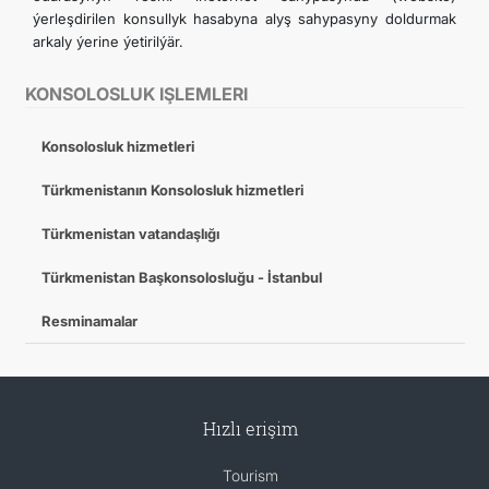
ýerleşdirilen konsullyk hasabyna alyş sahypasyny doldurmak
arkaly ýerine ýetirilýär.
KONSOLOSLUK IŞLEMLERI
Konsolosluk hizmetleri
Türkmenistanın Konsolosluk hizmetleri
Türkmenistan vatandaşlığı
Türkmenistan Başkonsolosluğu - İstanbul
Resminamalar
Hızlı erişim
Tourism