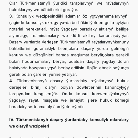
Olar Türkmenistanyň ýuridiki taraplarynyň we raýatlarynyň
hukuklaryny we bähbitlerini goraýar.
3
. Konsullyk wezipesindäki adamlar öz ygtyýarnamalarynyň
çäginde konsullyk okrugy ýa-da bu häkimiýetden gelip çykýan
notarial hereketleri, raýat ýagdaýy baradaky aktlaryň bellige
alynmagy, resminamalary we dürli aktlary kanunlaşdyrýar.
Daşary ýurtlarda ýerleşen Türkmenistanyň raýatlarynyňkanuny
bähbitlerini goramaklyk bilen,olara daşary ýurda gelmegiň
kanuny we düzgünleri barada maglumat berýär,olara gerekli
bolan hödürnamalary berýär, adatdan daşary ýagdaý dörän
halatynda howpsuzlygyň berjaý edilişini üpjün etmek boýunça
gerek bolan çäreleri ýerine ýetirýär.
4
. Türkmenistanyň daşary ýurtlardaky raýatlarynyň hukuk
derejeleri birinji olaryň bolýan döwletleriniň kanunçylygy
tarapyndan kesgitlenýär. Onda konsul konwensiýalarynyň
ýagdaýy, raýat, maşgala we jenaýat işlere hukuk kömegi
baradaky şertnama uly ähmiýete eýedir.
IV. Türkmenistanyň daşary ýurtlardaky konsullyk edaralary
we olaryň wezipeleri