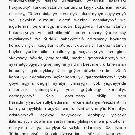
“Türkmenistanyň daşary ýurtlardaky konsullyk edaralary
TOURISM
hakyndaky” Türkmenistanyň kanunyna laýyklykda, işiň hukuk
esaslary, Türkmenistanyň konsullyk edaralarynyň açylyşynyň
we işleýşiniň düzgüni, olaryň wezipeli adamlarynyň we
İLETIŞIM
işgärleriniň bellenmegi, mundan başga-da, Türkmenistanyň
hukuklarynyň we bähbitleriniň, onuň daşary ýurtlardaky
raýatlarynyň we ýuridiki şahsyýetiniň goralmagy boýunça
konsulyň işleri kesgitlenildi.Konsullyk edaralar Türkmenistanyň
beýleki ýurtlar bilen dostlukly gatnaşyklarynyň ösmegine,
ykdysady, söwda, ylmy-tehniki, medeni gatnaşyklarynyň we
syýahatçylygynyň giňelmegine ýardam berýärler.Türkmenistan
konsullyk gatnaşyklary ýola goýan döwletlerinde özüniň
konsullyk edaralaryny açýar.Konsullyk gatnaşyklarynyň ýola
goýulmagyna degişli aýratyn ylalaşygyň ýok ýagdaýynda
diplomatik gatnaşyklary ýola goýulmagy konsullyk
gatnaşyklaryň ýola goýulmagy diýlip hem
hasaplanylýar.Konsullyk edaralar Türkmenistanyň Prezidentiniň
kararyna laýyklykda açylýar we öz işini bes edýär. Konsullyk
edaralarynyň açylyşy hakyndaky deslapky ylalaşyk
ikitaraplaýyn döwletara şertnamalar, ylalaşyklar we protokollar
esasynda alnyp barylýar.Konsullyk edaralary öz işinde
Türkmenistanyň Konstitusiýasyndan, häzirki Kanundan,