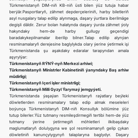
Türkmenistanyň DIM-niň KB-niň üsti bilen ýüz tutuja habar
berýär.Pasportlaryň, zähmet depderçeleriniň, harby biletleriň
asyl nusgalary talap edilip alynmaga, daşary ýurtlara iberilmäge
degişli däldir. Zerur bolan halatynda daşary ýurda zähmet ýoly
hakyndaky hem-de harby gullugy geçendigi
baradakykepilnamalar iberilip bilner.Talap edilip alynýan
resminamalaryň derejesine baglylykda olary ýerine ýetirmek işi
Türkmenistanda şu aşakdaky edaralar tarapyndan amala
aşyrylýar:
Türkmenistanyň RÝNÝ-nyň Merkezi arhiwi;
Türkmenistanyň Ministrler Kabinetiniň ýanyndaky Baş arhiw
müdirligi;
Türkmenistanyň Içeri işler ministrligi;
Türkmenistanyň Milli Gyzyl Ýarymaý jemgyýeti.
Türkmenistanda ýaşaýan Türkmenistanyň raýatlary beýleki
döwletlerden resminamalary talap edip almak meseleleri
boýunça Türkmenistanyň DIM-niň Konsullyk bölümine ýüz
tutup bilerler.Ýüz tutmany resmileşdirmegiň tertibi hem-de ýüz
tutmany ýerine ýetirmegiň möhletleri ilkibaşdaky
maglumatlaryň dolulygyna we şol resminamanyň gelip çykan
döwletiniň kanunçylygynyň talaplaryna baglydyr. Daşary