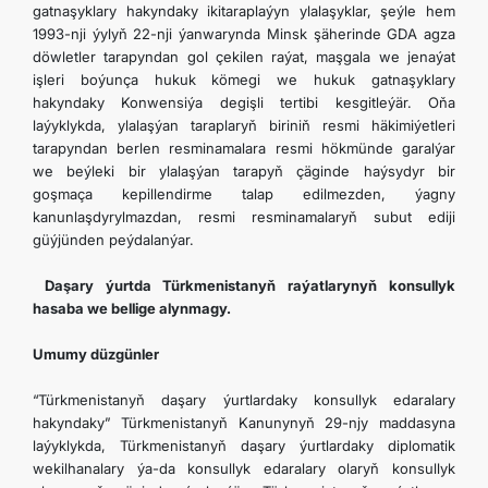
gatnaşyklary hakyndaky ikitaraplaýyn ylalaşyklar, şeýle hem
1993-nji ýylyň 22-nji ýanwarynda Minsk şäherinde GDA agza
döwletler tarapyndan gol çekilen raýat, maşgala we jenaýat
işleri boýunça hukuk kömegi we hukuk gatnaşyklary
hakyndaky Konwensiýa degişli tertibi kesgitleýär. Oňa
laýyklykda, ylalaşýan taraplaryň biriniň resmi häkimiýetleri
tarapyndan berlen resminamalara resmi hökmünde garalýar
we beýleki bir ylalaşýan tarapyň çäginde haýsydyr bir
goşmaça kepillendirme talap edilmezden, ýagny
kanunlaşdyrylmazdan, resmi resminamalaryň subut ediji
güýjünden peýdalanýar.
Daşary ýurtda Türkmenistanyň raýatlarynyň konsullyk
hasaba we bellige alynmagy.
Umumy düzgünler
“Türkmenistanyň daşary ýurtlardaky konsullyk edaralary
hakyndaky” Türkmenistanyň Kanunynyň 29-njy maddasyna
laýyklykda, Türkmenistanyň daşary ýurtlardaky diplomatik
wekilhanalary ýa-da konsullyk edaralary olaryň konsullyk