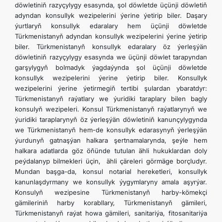
döwletiniň razyçylygy esasynda, şol döwletde üçünji döwletiň
adyndan konsullyk wezipelerini ýerine ýetirip biler. Daşary
ýurtlaryň konsullyk edaralary hem üçünji döwletde
Türkmenistanyň adyndan konsullyk wezipelerini ýerine ýetirip
biler. Türkmenistanyň konsullyk edaralary öz ýerleşýän
döwletiniň razyçylygy esasynda we üçünji döwlet tarapyndan
garşylygyň bolmadyk ýagdaýynda şol üçünji döwletde
konsullyk wezipelerini ýerine ýetirip biler. Konsullyk
wezipelerini ýerine ýetirmegiň tertibi şulardan ybaratdyr:
Türkmenistanyň raýatlary we ýuridiki taraplary bilen bagly
konsulyň wezipeleri. Konsul Türkmenistanyň raýatlarynyň we
ýuridiki taraplarynyň öz ýerleşýän döwletiniň kanunçylygynda
we Türkmenistanyň hem-de konsullyk edarasynyň ýerleşýän
ýurdunyň gatnaşýan halkara şertnamalarynda, şeýle hem
halkara adatlarda göz öňünde tutulan ähli hukuklardan doly
peýdalanyp bilmekleri üçin, ähli çäreleri görmäge borçludyr.
Mundan başga-da, konsul notarial hereketleri, konsullyk
kanunlaşdyrmany we konsullyk ýygymlaryny amala aşyrýar.
Konsulyň wezipesine Türkmenistanyň harby-kömekçi
gämileriniň harby korabllary, Türkmenistanyň gämileri,
Türkmenistanyň raýat howa gämileri, sanitariýa, fitosanitariýa