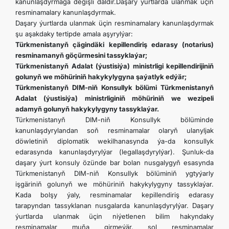
kanunlaşdyrmaga degişli däldir.Daşary ýurtlarda ulanmak üçin
resminamalary kanunlaşdyrmak.
Daşary ýurtlarda ulanmak üçin resminamalary kanunlaşdyrmak
şu aşakdaky tertipde amala aşyrylýar:
Türkmenistanyň çägindäki kepillendiriş edarasy (notarius)
resminamanyň göçürmesini tassyklaýar;
Türkmenistanyň Adalat (ýustisiýa) ministrligi kepillendirijiniň
golunyň we möhüriniň hakykylygyna şaýatlyk edýär;
Türkmenistanyň DIM-niň Konsullyk bölümi Türkmenistanyň
Adalat (ýustisiýa) ministrliginiň möhüriniň we wezipeli
adamyň golunyň hakykylygyny tassyklaýar.
Türkmenistanyň DIM-niň Konsullyk bölüminde
kanunlaşdyrylandan soň resminamalar olaryň ulanyljak
döwletiniň diplomatik wekilhanasynda ýa-da konsullyk
edarasynda kanunlaşdyrylýar (legallaşdyrylýar). Şunluk-da
daşary ýurt konsuly özünde bar bolan nusgalygyň esasynda
Türkmenistanyň DIM-niň Konsullyk bölüminiň ygtyýarly
işgäriniň golunyň we möhüriniň hakykylygyny tassyklaýar.
Kada bolşy ýaly, resminamalar kepillendiriş edarasy
tarapyndan tassyklanan nusgalarda kanunlaşdyrylýar. Daşary
ýurtlarda ulanmak üçin niýetlenen bilim hakyndaky
resminamalar muňa girmeýär, şol resminamalar