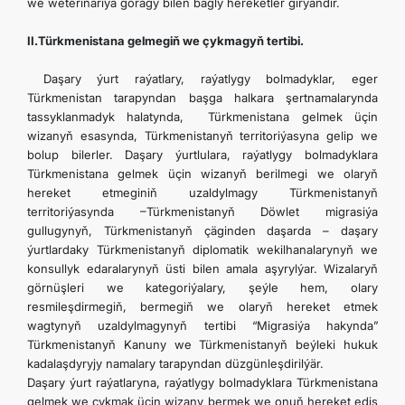
we weterinariýa goragy bilen bagly hereketler girýändir.
II.Türkmenistana gelmegiň we çykmagyň tertibi.
Daşary ýurt raýatlary, raýatlygy bolmadyklar, eger
Türkmenistan tarapyndan başga halkara şertnamalarynda
tassyklanmadyk halatynda, Türkmenistana gelmek üçin
wizanyň esasynda, Türkmenistanyň territoriýasyna gelip we
bolup bilerler. Daşary ýurtlulara, raýatlygy bolmadyklara
Türkmenistana gelmek üçin wizanyň berilmegi we olaryň
hereket etmeginiň uzaldylmagy Türkmenistanyň
territoriýasynda –Türkmenistanyň Döwlet migrasiýa
gullugynyň, Türkmenistanyň çäginden daşarda – daşary
ýurtlardaky Türkmenistanyň diplomatik wekilhanalarynyň we
konsullyk edaralarynyň üsti bilen amala aşyrylýar. Wizalaryň
görnüşleri we kategoriýalary, şeýle hem, olary
resmileşdirmegiň, bermegiň we olaryň hereket etmek
wagtynyň uzaldylmagynyň tertibi “Migrasiýa hakynda”
Türkmenistanyň Kanuny we Türkmenistanyň beýleki hukuk
kadalaşdyryjy namalary tarapyndan düzgünleşdirilýär.
Daşary ýurt raýatlaryna, raýatlygy bolmadyklara Türkmenistana
gelmek we çykmak üçin wizany bermek we onuň hereket ediş