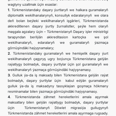
wagtyny uzaltmak üçin esaslar:
1
. Türkmenistandaky daşary ýurtlaryň we halkara guramalaryň
diplomatik wekilhanalarynyň, konsullyk edaralarynyň we olara
deň bolan beýleki wekilhanalaryň işgärleri, Türkmenistanda
akkreditlenen daşary ýurtly žurnalistler, şeýle hem olaryň
maşgala agzalary üçin – Türkmenistanyň Daşary işler ministrligi
tarapyndan berilýän akkreditasion kartoçka we şol
wekilhanalaryň, edaralaryň we guramalaryň ýazmaça
görnüşindäki haýyşnamalary;
2
. Türkmenistandaky guramalaryň we hemişelik daşary ýurt
wekilhanalaryň çagyryş ugry boýunça Türkmenistana gelýän
raýatlygy bolmadyk, daşary ýurtlylar üçin şol guramalaryň we
wekilhanalaryň ýazmaça görnüşindäki haýyşnamasy.
3
. Gulluk ýa-da iş maksady bilen Türkmenistana gelýän raýat
bolmadyk, daşary ýurtlylar üçin kabul edýän guramalaryň
gulluk ýa-da iş maksadyny tassyklaýan goşmaça hökmany
resminamalar bilen ýazmaça görnüşindäki haýyşnamasy.
4
. Türkmenistanda zähmet hereketlerini amala aşyrmak
maksatlary bilen gelýän raýatlygy bolmadyk, daşary ýurtlylar
üçin Türkmenistanyň Döwlet migrasiýa gullugynyň
Türkmenistanda zähmet hereketlerini amala aşyrmaga rugsady.