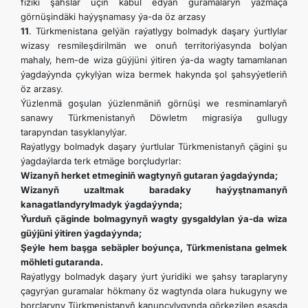
fiziki şahslar üçin kabul edýän guramalaryň ýazmaça
görnüşindäki haýyşnamasy ýa-da öz arzasy
11
. Türkmenistana gelýän raýatlygy bolmadyk daşary ýurtlylar
wizasy resmileşdirilmän we onuň territoriýasynda bolýan
mahaly, hem-de wiza güýjüni ýitiren ýa-da wagty tamamlanan
ýagdaýynda çykylýan wiza bermek hakynda şol şahsyýetleriň
öz arzasy.
Ýüzlenmä goşulan ýüzlenmäniň görnüşi we resminamlaryň
sanawy Türkmenistanyň Döwletm migrasiýa gullugy
tarapyndan tasyklanylýar.
Raýatlygy bolmadyk daşary ýurtlular Türkmenistanyň çägini şu
ýagdaýlarda terk etmäge borçludyrlar:
Wizanyň herket etmeginiň wagtynyň gutaran ýagdaýynda;
Wizanyň uzaltmak baradaky haýyştnamanyň
kanagatlandyrylmadyk ýagdaýynda;
Ýurduň çäginde bolmagynyň wagty gysgaldylan ýa-da wiza
güýjüni ýitiren ýagdaýynda;
Şeýle hem başga sebäpler boýunça, Türkmenistana gelmek
möhleti gutaranda.
Raýatlygy bolmadyk daşary ýurt ýuridiki we şahsy taraplaryny
çagyrýan guramalar hökmany öz wagtynda olara hukugyny we
borçlaryny Türkmenistanyň kanunçylygynda görkezilen esasda