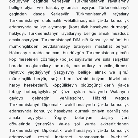
okrugynyň çäginde ýerleşýän Türkmenistanyň raýatlaryny
bellige alýar we hasabyny amala aşyrýar. Türkmenistanyň
çäginden daşda ýerleşýän Türkmenistanyň raýatlary
Türkmenistanyň diplomatik wekilhanasynda ýa-da konsullyk
edarasynda bellige alynmaga (konsullyk hasabyna durmaga)
haklydyr. Türkmenistanyň raýatlaryny bellige almak muzdsuz
amala aşyrylýar. Türkmenistanyň DIM-niň Konsullyk bölümi bu
mümkinçilikden peýdalanmagy tutanýerli maslahat berýär.
Hökmany suratda bolman, bu düzgün Türkmenistana gitmän
köp meseleleri çözmäge (boljak saýlawlar we sala salşyklar
barada maglumatlary bermek, pasportlary resmileşdirmek,
raýatlyk ýagdaýynyň ýazgysyny bellige almak we ş.m.)
mümkinçilik berýär, şeýle hem özüniň bolýan döwletinde
harby hereketleriň, köpçülikleýin bidüzgünçilikleriň ýa-da
tebigy betbagtçylyklaryň ýüze çykan halatynda Watanyna
gaýdyp gelmegini ýeňilleşdirer. Häzirki wagtda
Türkmenistanyň Diplomatik wekilhanasynda ýa-da konsullyk
edarasynda konsullyk hasabyna durmak onlaýn görnüşinde
amala aşyrylýar. Ýagny, bolunýan daşary ýurt
döwletinde ýerleşýän ýa-da şol ýurda akkreditirlenen
Türkmenistanyň Diplomatik wekilhanasynyň ýa-da konsullyk
edarasynyň resmi ineternet sahypasynda (website)