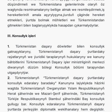
düşündirmeli we Türkmenistana gelenlerinde olaryň öz
wagtynda resminamalaryny bellige almak we resmileşdirmek,iş
hereketleriniň amala aşyrylyşyna,ýurduň çäginde hereket
etmekleri, ýurtda bolmak möhletleri we Türkemnistandan
gitmekleri bilen baglanyşyklykda hasapdan çykarmalydyrlar.
III. Konsullyk işleri
1
. Türkmenistan daşary döwletler bilen konsullyk
gatnaşyklaryny, Türkmenistanyň daşary ýurtlardaky
raýatlarynyň we ýuridiki taraplarynyň hukuklaryny we kanuny
bähbitlerini Türkmenistanyň Daşary işler ministrliginiň merkezi
diwanynyň düzüm bölegi Konsullyk bölümi tarapyndan
utgaşdyrylýar.
2
. Türkmenistanyň “Türkmenistanyň daşary ýurtlardaky
konsullyk edaralary baradaky” Kanunyna laýyklykda häzirki
wagtda Türkmenistanyň Owganystan Yslam Respublikasynyň
Herat şäherinde we Mazari-Şerif şäherinde, Türkmenistanyň
Türkiýe Respublikasynyň Stambul şäherindäki Baş konsullyk
gullugy bar. Konsullyk edaralaryna Türkmenistanyň daşary
ýurtlarda ýerleşýän diplomatik wekilhanalary hem degişlidir.