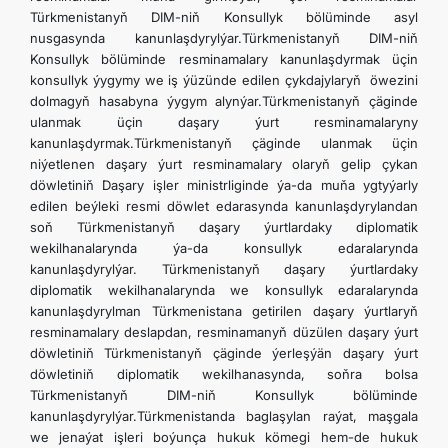
Türkmenistanyň DIM-niň Konsullyk bölüminde asyl
nusgasynda kanunlaşdyrylýar.Türkmenistanyň DIM-niň
Konsullyk bölüminde resminamalary kanunlaşdyrmak üçin
konsullyk ýygymy we iş ýüzünde edilen çykdajylaryň öwezini
dolmagyň hasabyna ýygym alynýar.Türkmenistanyň çäginde
ulanmak üçin daşary ýurt resminamalaryny
kanunlaşdyrmak.Türkmenistanyň çäginde ulanmak üçin
niýetlenen daşary ýurt resminamalary olaryň gelip çykan
döwletiniň Daşary işler ministrliginde ýa-da muňa ygtyýarly
edilen beýleki resmi döwlet edarasynda kanunlaşdyrylandan
soň Türkmenistanyň daşary ýurtlardaky diplomatik
wekilhanalarynda ýa-da konsullyk edaralarynda
kanunlaşdyrylýar. Türkmenistanyň daşary ýurtlardaky
diplomatik wekilhanalarynda we konsullyk edaralarynda
kanunlaşdyrylman Türkmenistana getirilen daşary ýurtlaryň
resminamalary deslapdan, resminamanyň düzülen daşary ýurt
döwletiniň Türkmenistanyň çäginde ýerleşýän daşary ýurt
döwletiniň diplomatik wekilhanasynda, soňra bolsa
Türkmenistanyň DIM-niň Konsullyk bölüminde
kanunlaşdyrylýar.Türkmenistanda baglaşylan raýat, maşgala
we jenaýat işleri boýunça hukuk kömegi hem-de hukuk