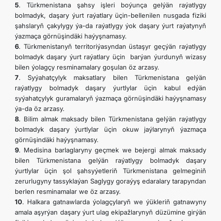
5
. Türkmenistana şahsy işleri boýunça gelýän raýatlygy
bolmadyk, daşary ýurt raýatlary üçin-bellenilen nusgada fiziki
şahslaryň çakylygy ýa-da raýatlygy ýok daşary ýurt raýatynyň
ýazmaça görnüşindäki haýyşnamasy.
6
. Türkmenistanyň territoriýasyndan üstaşyr geçýän raýatlygy
bolmadyk daşary ýurt raýatlary üçin barýan ýurdunyň wizasy
bilen ýolagçy resminamalary goşulan öz arzasy.
7
. Syýahatçylyk maksatlary bilen Türkmenistana gelýän
raýatlygy bolmadyk daşary ýurtlylar üçin kabul edýän
syýahatçylyk guramalaryň ýazmaça görnüşindäki haýyşnamasy
ýa-da öz arzasy.
8
. Bilim almak maksady bilen Türkmenistana gelýän raýatlygy
bolmadyk daşary ýurtlylar üçin okuw jaýlarynyň ýazmaça
görnüşindäki haýyşnamasy.
9
. Medisina barlaglaryny geçmek we bejergi almak maksady
bilen Türkmenistana gelýän raýatlygy bolmadyk daşary
ýurtlylar üçin şol şahsyýetleriň Türkmenistana gelmeginiň
zerurlugyny tassyklaýan Saglygy goraýyş edaralary tarapyndan
berlen resminamalar we öz arzasy.
10
. Halkara gatnawlarda ýolagçylaryň we ýükleriň gatnawyny
amala aşyrýan daşary ýurt ulag ekipažlarynyň düzümine girýän