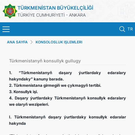
TÜRKMENİSTAN BÜYÜKELÇİLİĞİ
TÜRKİYE CUMHURİYETİ - ANKARA
TR
ANA SAYFA
KONSOLOSLUK IŞLEMLERI
ANA SAYFA
HABERLER
Türkmenistanyň konsullyk gullugy
1. “Türkmenistanyň daşary ýurtlardaky edaralary
TÜRKMENISTAN
hakyndaky” kanuny barada.
2. Türkmenistana girmegiň we çykmagyň tertibi.
3. Konsullyk işi.
KONSOLOSLUK IŞLEMLERI
4. Daşary ýurtlardaky Türkmenistanyň konsullyk edaralary
we olaryň wezipeleri.
RANDEVU ALINIZ
I. Türkmenistanyň daşary ýurtlardaky konsullyk edaralar
hakynda
DB