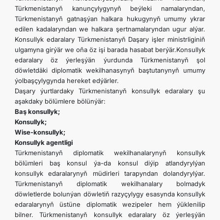
Türkmenistanyň kanunçylygynyň beýleki namalaryndan,
Türkmenistanyň gatnaşýan halkara hukugynyň umumy ykrar
edilen kadalaryndan we halkara şertnamalaryndan ugur alýar.
Konsullyk edaralary Türkmenistanyň Daşary işler ministrliginiň
ulgamyna girýär we oňa öz işi barada hasabat berýär.Konsullyk
edaralary öz ýerleşýän ýurdunda Türkmenistanyň şol
döwletdäki diplomatik wekilhanasynyň baştutanynyň umumy
ýolbaşçylygynda hereket edýärler.
Daşary ýurtlardaky Türkmenistanyň konsullyk edaralary şu
aşakdaky bölümlere bölünýär:
Baş konsullyk;
Konsullyk;
Wise-konsullyk;
Konsullyk agentligi
Türkmenistanyň diplomatik wekilhanalarynyň konsullyk
bölümleri baş konsul ýa-da konsul diýip atlandyrylýan
konsullyk edaralarynyň müdirleri tarapyndan dolandyrylýar.
Türkmenistanyň diplomatik wekilhanalary bolmadyk
döwletlerde bolunýan döwletiň razyçylygy esasynda konsullyk
edaralarynyň üstüne diplomatik wezipeler hem ýüklenilip
bilner. Türkmenistanyň konsullyk edaralary öz ýerleşýän