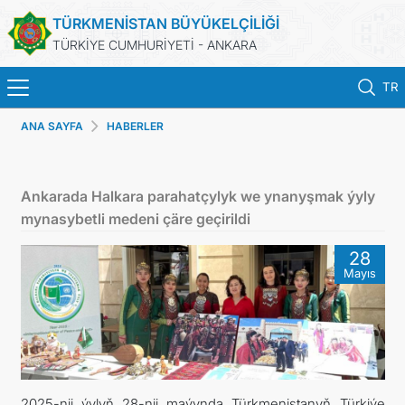
TÜRKMENİSTAN BÜYÜKELÇİLİĞİ
TÜRKİYE CUMHURİYETİ - ANKARA
TR
ANA SAYFA
HABERLER
ANA SAYFA
HABERLER
Ankarada Halkara parahatçylyk we ynanyşmak ýyly
mynasybetli medeni çäre geçirildi
TÜRKMENISTAN
28
Mayıs
KONSOLOSLUK IŞLEMLERI
RANDEVU ALINIZ
DB
2025-nji ýylyň 28-nji maýynda Türkmenistanyň Türkiýe