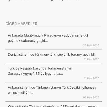
DİĞER HABERLER
Ankarada Magtymguly Pyragynyň ýadygärligine gül
goýmak dabarasy geçiri...
26 Haz 2026
Denizli şäherinde türkmen-türk işewürlik forumy geçirildi
11 Haz 2026
Türkiýe Respublikasynda Türkmenistanyň
Garaşsyzlygynyň 35 ýyllygyna ba...
11 Haz 2026
Ankara şäherinde Türkmenistanyň Türkiýedäki Ilçihanasy
welosipedli ýör...
03 Haz 2026
Waşingtonda Türkmenistanyň we ABŞ-nyň daşary syýasat