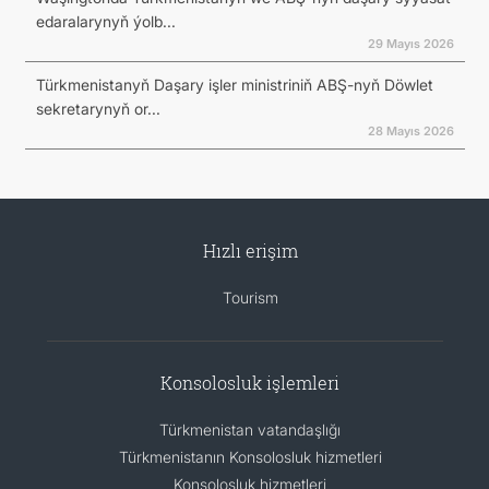
edaralarynyň ýolb...
29 Mayıs 2026
Türkmenistanyň Daşary işler ministriniň ABŞ-nyň Döwlet
sekretarynyň or...
28 Mayıs 2026
Hızlı erişim
Tourism
Konsolosluk işlemleri
Türkmenistan vatandaşlığı
Türkmenistanın Konsolosluk hizmetleri
Konsolosluk hizmetleri