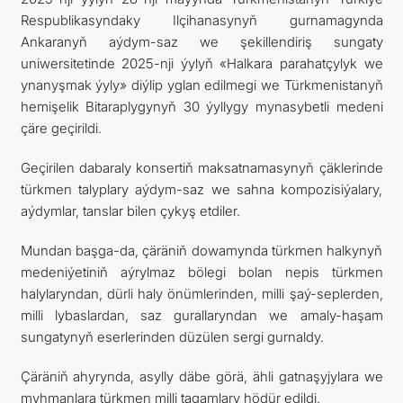
Respublikasyndaky Ilçihanasynyň gurnamagynda
TOURISM
Ankaranyň aýdym-saz we şekillendiriş sungaty
uniwersitetinde 2025-nji ýylyň «Halkara parahatçylyk we
İLETIŞIM
ynanyşmak ýyly» diýlip yglan edilmegi we Türkmenistanyň
hemişelik Bitaraplygynyň 30 ýyllygy mynasybetli medeni
çäre geçirildi.
Geçirilen dabaraly konsertiň maksatnamasynyň çäklerinde
türkmen talyplary aýdym-saz we sahna kompozisiýalary,
aýdymlar, tanslar bilen çykyş etdiler.
Mundan başga-da, çäräniň dowamynda türkmen halkynyň
medeniýetiniň aýrylmaz bölegi bolan nepis türkmen
halylaryndan, dürli haly önümlerinden, milli şaý-seplerden,
milli lybaslardan, saz gurallaryndan we amaly-haşam
sungatynyň eserlerinden düzülen sergi gurnaldy.
Çäräniň ahyrynda, asylly däbe görä, ähli gatnaşyjylara we
myhmanlara türkmen milli tagamlary hödür edildi.