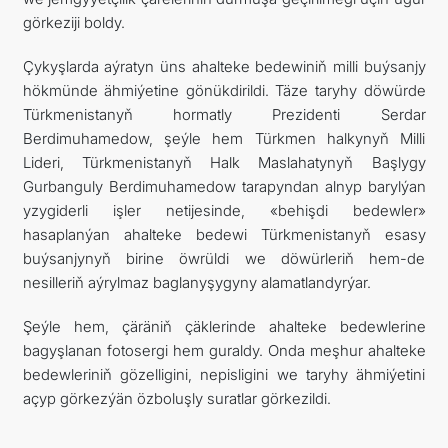
görkeziji boldy.
Çykyşlarda aýratyn üns ahalteke bedewiniň milli buýsanjy
hökmünde ähmiýetine gönükdirildi. Täze taryhy döwürde
Türkmenistanyň hormatly Prezidenti Serdar
Berdimuhamedow, şeýle hem Türkmen halkynyň Milli
Lideri, Türkmenistanyň Halk Maslahatynyň Başlygy
Gurbanguly Berdimuhamedow tarapyndan alnyp barylýan
yzygiderli işler netijesinde, «behişdi bedewler»
hasaplanýan ahalteke bedewi Türkmenistanyň esasy
buýsanjynyň birine öwrüldi we döwürleriň hem-de
nesilleriň aýrylmaz baglanyşygyny alamatlandyrýar.
Şeýle hem, çäräniň çäklerinde ahalteke bedewlerine
bagyşlanan fotosergi hem guraldy. Onda meşhur ahalteke
bedewleriniň gözelligini, nepisligini we taryhy ähmiýetini
açyp görkezýän özboluşly suratlar görkezildi.