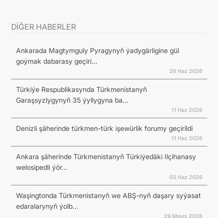
DİĞER HABERLER
Ankarada Magtymguly Pyragynyň ýadygärligine gül
goýmak dabarasy geçiri...
26 Haz 2026
Türkiýe Respublikasynda Türkmenistanyň
Garaşsyzlygynyň 35 ýyllygyna ba...
11 Haz 2026
Denizli şäherinde türkmen-türk işewürlik forumy geçirildi
11 Haz 2026
Ankara şäherinde Türkmenistanyň Türkiýedäki Ilçihanasy
welosipedli ýör...
03 Haz 2026
Waşingtonda Türkmenistanyň we ABŞ-nyň daşary syýasat
edaralarynyň ýolb...
29 Mayıs 2026