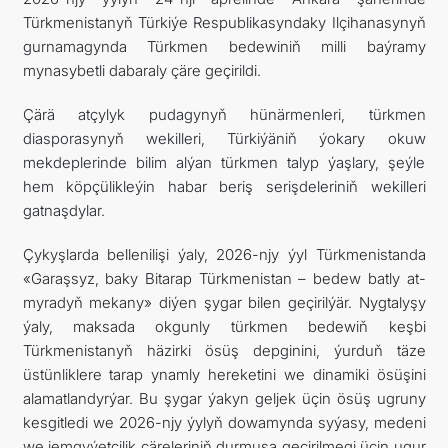
Türkmenistanyň Türkiýe Respublikasyndaky Ilçihanasynyň
TOURISM
gurnamagynda Türkmen bedewiniň milli baýramy
mynasybetli dabaraly çäre geçirildi.
İLETIŞIM
Çärä atçylyk pudagynyň hünärmenleri, türkmen
diasporasynyň wekilleri, Türkiýäniň ýokary okuw
mekdeplerinde bilim alýan türkmen talyp ýaşlary, şeýle
hem köpçülikleýin habar beriş serişdeleriniň wekilleri
gatnaşdylar.
Çykyşlarda bellenilişi ýaly, 2026-njy ýyl Türkmenistanda
«Garaşsyz, baky Bitarap Türkmenistan – bedew batly at-
myradyň mekany» diýen şygar bilen geçirilýär. Nygtalyşy
ýaly, maksada okgunly türkmen bedewiň keşbi
Türkmenistanyň häzirki ösüş depginini, ýurduň täze
üstünliklere tarap ynamly hereketini we dinamiki ösüşini
alamatlandyrýar. Bu şygar ýakyn geljek üçin ösüş ugruny
kesgitledi we 2026-njy ýylyň dowamynda syýasy, medeni
we jemgyýetçilik çäreleriniň durmuşa geçirilmegi üçin ugur