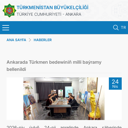
TÜRKMENİSTAN BÜYÜKELÇİLİĞİ
TÜRKİYE CUMHURİYETİ - ANKARA
TR
ANA SAYFA
HABERLER
ANA SAYFA
HABERLER
Ankarada Türkmen bedewiniň milli baýramy
bellenildi
TÜRKMENISTAN
24
Nis
KONSOLOSLUK IŞLEMLERI
RANDEVU ALINIZ
DB
2026-njy ýylyň 24-nji aprelinde Ankara şäherinde