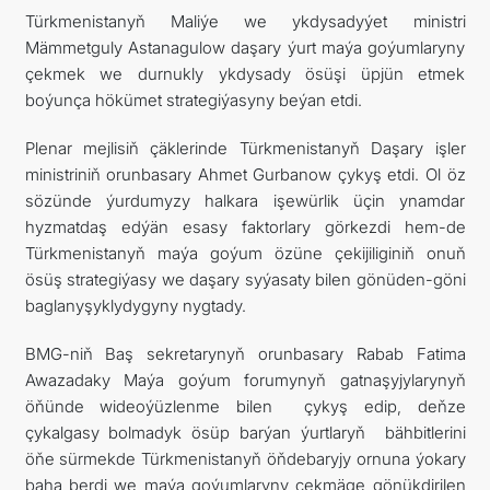
Türkmenistanyň Maliýe we ykdysadyýet ministri
Mämmetguly Astanagulow daşary ýurt maýa goýumlaryny
çekmek we durnukly ykdysady ösüşi üpjün etmek
boýunça hökümet strategiýasyny beýan etdi.
Plenar mejlisiň çäklerinde Türkmenistanyň Daşary işler
ministriniň orunbasary Ahmet Gurbanow çykyş etdi. Ol öz
sözünde ýurdumyzy halkara işewürlik üçin ynamdar
hyzmatdaş edýän esasy faktorlary görkezdi hem-de
Türkmenistanyň maýa goýum özüne çekijiliginiň onuň
ösüş strategiýasy we daşary syýasaty bilen gönüden-göni
baglanyşyklydygyny nygtady.
BMG-niň Baş sekretarynyň orunbasary Rabab Fatima
Awazadaky Maýa goýum forumynyň gatnaşyjylarynyň
öňünde wideoýüzlenme bilen çykyş edip, deňze
çykalgasy bolmadyk ösüp barýan ýurtlaryň bähbitlerini
öňe sürmekde Türkmenistanyň öňdebaryjy ornuna ýokary
baha berdi we maýa goýumlaryny çekmäge gönükdirilen