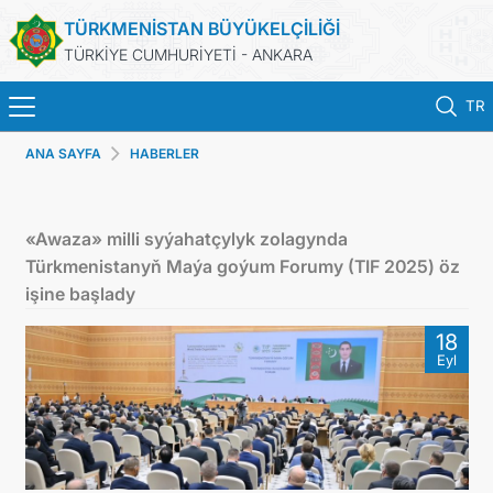
TÜRKMENİSTAN BÜYÜKELÇİLİĞİ
TÜRKİYE CUMHURİYETİ - ANKARA
TR
ANA SAYFA
HABERLER
ANA SAYFA
HABERLER
«Awaza» milli syýahatçylyk zolagynda
Türkmenistanyň Maýa goýum Forumy (TIF 2025) öz
TÜRKMENISTAN
işine başlady
18
KONSOLOSLUK IŞLEMLERI
Eyl
RANDEVU ALINIZ
DB