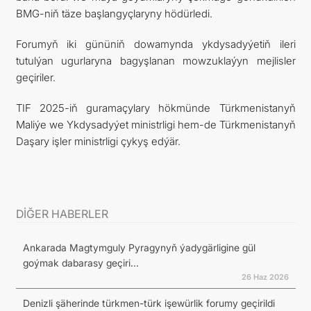
BMG-niň täze başlangyçlaryny hödürledi.
Forumyň iki gününiň dowamynda ykdysadyýetiň ileri
tutulýan ugurlaryna bagyşlanan mowzuklaýyn mejlisler
geçiriler.
TIF 2025-iň guramaçylary hökmünde Türkmenistanyň
Maliýe we Ykdysadyýet ministrligi hem-de Türkmenistanyň
Daşary işler ministrligi çykyş edýär.
DİĞER HABERLER
Ankarada Magtymguly Pyragynyň ýadygärligine gül
goýmak dabarasy geçiri...
26 Haz 2026
Denizli şäherinde türkmen-türk işewürlik forumy geçirildi