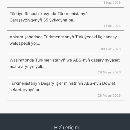
11 Haz 2026
Türkiýe Respublikasynda Türkmenistanyň
Garaşsyzlygynyň 35 ýyllygyna ba...
11 Haz 2026
Ankara şäherinde Türkmenistanyň Türkiýedäki Ilçihanasy
welosipedli ýör...
03 Haz 2026
Waşingtonda Türkmenistanyň we ABŞ-nyň daşary syýasat
edaralarynyň ýolb...
29 Mayıs 2026
Türkmenistanyň Daşary işler ministriniň ABŞ-nyň Döwlet
sekretarynyň or...
28 Mayıs 2026
Hızlı erişim