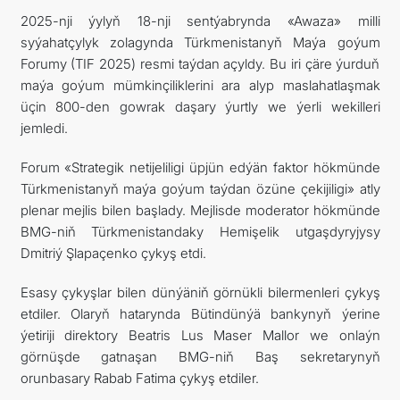
2025-nji ýylyň 18-nji sentýabrynda «Awaza» milli
TOURISM
syýahatçylyk zolagynda Türkmenistanyň Maýa goýum
Forumy (TIF 2025) resmi taýdan açyldy. Bu iri çäre ýurduň
İLETIŞIM
maýa goýum mümkinçiliklerini ara alyp maslahatlaşmak
üçin 800-den gowrak daşary ýurtly we ýerli wekilleri
jemledi.
Forum «Strategik netijeliligi üpjün edýän faktor hökmünde
Türkmenistanyň maýa goýum taýdan özüne çekijiligi» atly
plenar mejlis bilen başlady. Mejlisde moderator hökmünde
BMG-niň Türkmenistandaky Hemişelik utgaşdyryjysy
Dmitriý Şlapaçenko çykyş etdi.
Esasy çykyşlar bilen dünýäniň görnükli bilermenleri çykyş
etdiler. Olaryň hatarynda Bütindünýä bankynyň ýerine
ýetiriji direktory Beatris Lus Maser Mallor we onlaýn
görnüşde gatnaşan BMG-niň Baş sekretarynyň
orunbasary Rabab Fatima çykyş etdiler.