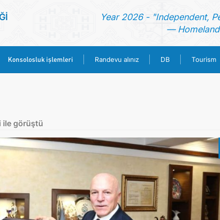
Ğİ
Year 2026 - "Independent, P
— Homeland 
Konsolosluk işlemleri
Randevu alınız
DB
Tourism
ANA SAYFA
HABERLER
 ile görüştü
TÜRKMENISTAN
KONSOLOSLUK IŞLEMLERI
RANDEVU ALINIZ
DB