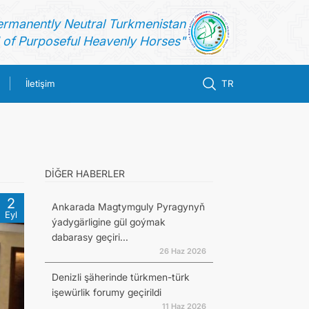
ermanently Neutral Turkmenistan
of Purposeful Heavenly Horses"
İletişim
TR
DİĞER HABERLER
2
Ankarada Magtymguly Pyragynyň
Eyl
ýadygärligine gül goýmak
dabarasy geçiri...
26 Haz 2026
Denizli şäherinde türkmen-türk
işewürlik forumy geçirildi
11 Haz 2026