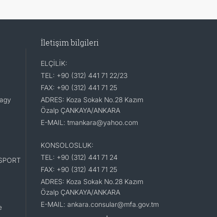
İletişim bilgileri
ELÇİLİK:
TEL: +90 (312) 441 71 22/23
FAX: +90 (312) 441 71 25
lagy
ADRES: Koza Sokak No.28 Kazım
Özalp ÇANKAYA/ANKARA
E-MAIL: tmankara@yahoo.com
KONSOLOSLUK:
TEL: +90 (312) 441 71 24
SPORT
FAX: +90 (312) 441 71 25
ADRES: Koza Sokak No.28 Kazım
Özalp ÇANKAYA/ANKARA
E-MAIL: ankara.consular@mfa.gov.tm
e