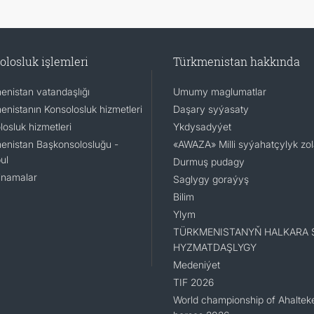
olosluk işlemleri
Türkmenistan hakkında
enistan vatandaşlığı
Umumy maglumatlar
enistanın Konsolosluk hizmetleri
Daşary syýasaty
osluk hizmetleri
Ykdysadyýet
enistan Başkonsolosluğu -
«AWAZA» Milli syýahatçylyk zo
ul
Durmuş pudagy
namalar
Saglygy goraýyş
Bilim
Ylym
TÜRKMENISTANYŇ HALKARA 
HYZMATDAŞLYGY
Medeniýet
TIF 2026
World championship of Ahaltek