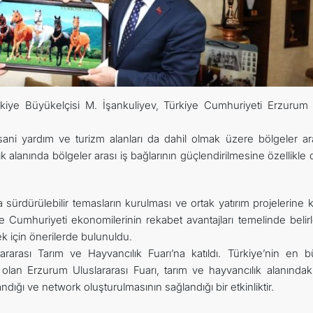
TOURISM
İLETIŞIM
rkiye Büyükelçisi M. İşankuliyev, Türkiye Cumhuriyeti Erzurum V
nsani yardım ve turizm alanları da dahil olmak üzere bölgeler ar
ılık alanında bölgeler arası iş bağlarının güçlendirilmesine özellikle 
a sürdürülebilir temasların kurulması ve ortak yatırım projelerine k
ye Cumhuriyeti ekonomilerinin rekabet avantajları temelinde beli
ek için önerilerde bulunuldu.
rarası Tarım ve Hayvancılık Fuarı’na katıldı. Türkiye’nin en b
 olan Erzurum Uluslararası Fuarı, tarım ve hayvancılık alanındak
landığı ve network oluşturulmasının sağlandığı bir etkinliktir.