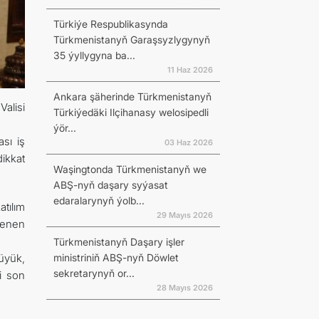
Türkiýe Respublikasynda
Türkmenistanyň Garaşsyzlygynyň
35 ýyllygyna ba...
11 Haz 2026
Ankara şäherinde Türkmenistanyň
alisi
Türkiýedäki Ilçihanasy welosipedli
ýör...
ası iş
03 Haz 2026
dikkat
Waşingtonda Türkmenistanyň we
ABŞ-nyň daşary syýasat
edaralarynyň ýolb...
atılım
29 Mayıs 2026
rlenen
Türkmenistanyň Daşary işler
ministriniň ABŞ-nyň Döwlet
üyük,
sekretarynyň or...
i son
28 Mayıs 2026