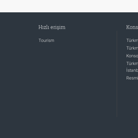
Hızlı erişim
Kons
Tourism
Türkm
Türkm
Konsol
Türkm
İstanb
Resmi