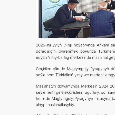
2025-nji ýylyň 7-nji noýabrynda Ankara 
döredijiligini öwrenmek boýunça Türkmen
edýän Ylmy-barlag merkezinde maslahat geçir
Geçirilen çärede Magtymguly Pyragynyň döredi
şeýle hem Türkiýäniň ylmy we medeni jemgyýet
Maslahatyň dowamynda Merkeziň 2024-2025-nj
şeýle hem gelejekki işleriň ugurlary, şol sand
hem-de Magtymguly Pyragynyň mirasyna bag
alnyp maslahatlaşyldy.