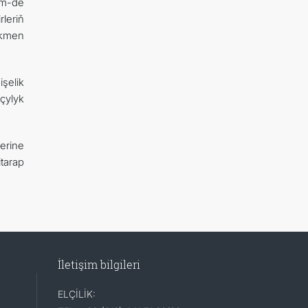
em-de
leriň
rkmen
şelik
çylyk
erine
tarap
İletişim bilgileri
ELÇİLİK: