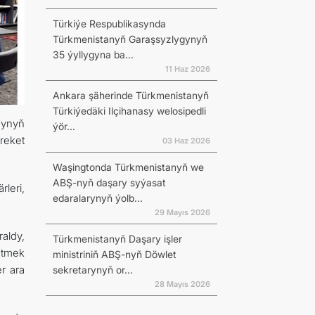
Türkiýe Respublikasynda
Türkmenistanyň Garaşsyzlygynyň
35 ýyllygyna ba...
11 Haz 2026
Ankara şäherinde Türkmenistanyň
Türkiýedäki Ilçihanasy welosipedli
gynyň
ýör...
reket
03 Haz 2026
Waşingtonda Türkmenistanyň we
ABŞ-nyň daşary syýasat
rleri,
edaralarynyň ýolb...
29 Mayıs 2026
aldy,
Türkmenistanyň Daşary işler
 etmek
ministriniň ABŞ-nyň Döwlet
r ara
sekretarynyň or...
28 Mayıs 2026