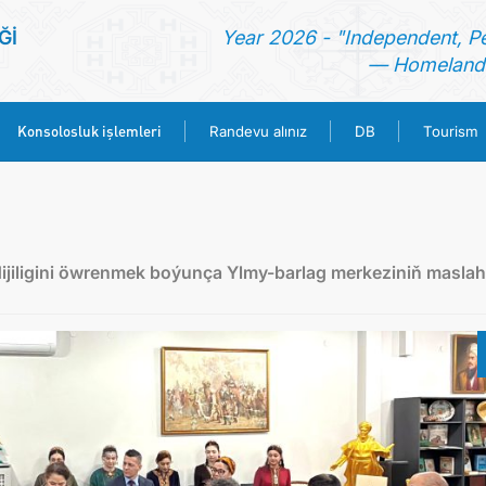
Ğİ
Year 2026 - "Independent, P
— Homeland 
Konsolosluk işlemleri
Randevu alınız
DB
Tourism
ANA SAYFA
HABERLER
jiligini öwrenmek boýunça Ylmy-barlag merkeziniň maslah
TÜRKMENISTAN
KONSOLOSLUK IŞLEMLERI
RANDEVU ALINIZ
DB