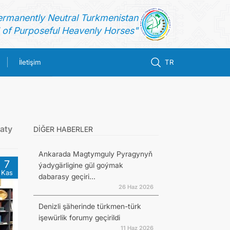
ermanently Neutral Turkmenistan
of Purposeful Heavenly Horses"
İletişim
TR
aty
DİĞER HABERLER
Ankarada Magtymguly Pyragynyň
7
ýadygärligine gül goýmak
Kas
dabarasy geçiri...
26 Haz 2026
Denizli şäherinde türkmen-türk
işewürlik forumy geçirildi
11 Haz 2026