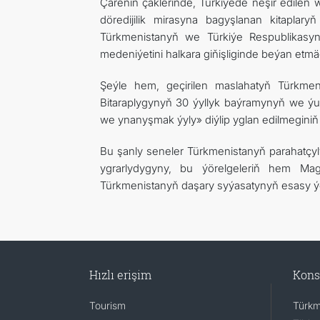
Çäreniň çäklerinde, Türkiýede neşir edil
döredijilik mirasyna bagyşlanan kitaplar
Türkmenistanyň we Türkiýe Respublikasy
medeniýetini halkara giňişliginde beýan etm
Şeýle hem, geçirilen maslahatyň Türkme
Bitaraplygynyň 30 ýyllyk baýramynyň we ýu
we ynanyşmak ýyly» diýlip yglan edilmeginiň ç
Bu şanly seneler Türkmenistanyň parahatçy
ygrarlydygyny, bu ýörelgeleriň hem Mag
Türkmenistanyň daşary syýasatynyň esasy ýö
Hızlı erişim
Kons
Tourism
Türkm