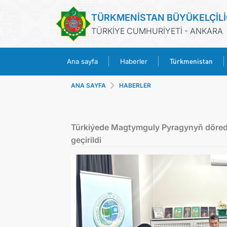
TÜRKMENİSTAN BÜYÜKELÇİLİ
TÜRKİYE CUMHURİYETİ - ANKARA
Türkmenistan
Ana sayfa
Haberler
ANA SAYFA
HABERLER
Türkiýede Magtymguly Pyragynyň döredi
geçirildi