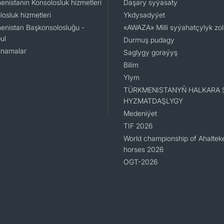
enistanın Konsolosluk hizmetleri
Daşary syýasaty
osluk hizmetleri
Ykdysadyýet
enistan Başkonsolosluğu -
«AWAZA» Milli syýahatçylyk zo
ul
Durmuş pudagy
namalar
Saglygy goraýyş
Bilim
Ylym
TÜRKMENISTANYŇ HALKARA 
HYZMATDAŞLYGY
Medeniýet
TIF 2026
World championship of Ahaltek
horses 2026
OGT-2026