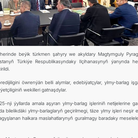
TOURISM
İLETIŞIM
şäherinde beýik türkmen şahyry we akyldary Magtymguly Pyra
istanyň Türkiýe Respublikasyndaky Ilçihanasynyň ýanynda he
ildi.
jiligini öwrenýän belli alymlar, edebiýatçylar, ylmy-barlag işgä
çiliginiň wekilleri gatnaşdylar.
i ýyllarda amala aşyran ylmy-barlag işleriniň netijelerine gar
a bilelikdäki ylmy-barlaglaryň geçirilmegi, täze ylmy işleri neşir
yşlanan halkara maslahatlarynyň guralmagy baradaky meselele