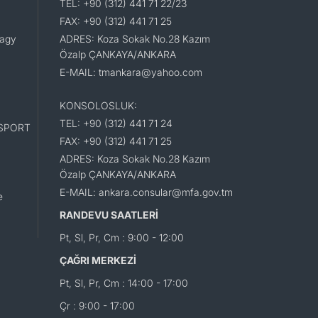
TEL: +90 (312) 441 71 22/23
FAX: +90 (312) 441 71 25
lagy
ADRES: Koza Sokak No.28 Kazım
Özalp ÇANKAYA/ANKARA
E-MAIL: tmankara@yahoo.com
KONSOLOSLUK:
TEL: +90 (312) 441 71 24
SPORT
FAX: +90 (312) 441 71 25
ADRES: Koza Sokak No.28 Kazım
Özalp ÇANKAYA/ANKARA
E-MAIL: ankara.consular@mfa.gov.tm
e
RANDEVU SAATLERİ
Pt, Sl, Pr, Cm : 9:00 - 12:00
ÇAĞRI MERKEZİ
Pt, Sl, Pr, Cm : 14:00 - 17:00
Çr : 9:00 - 17:00