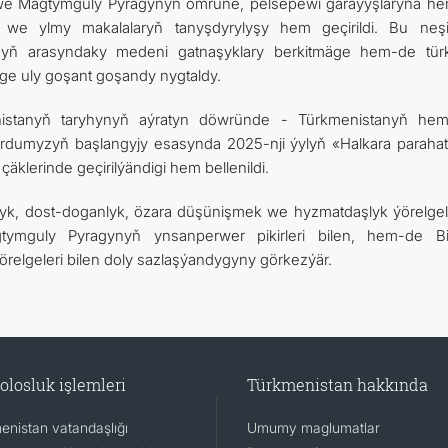
en we Magtymguly Pyragynyň ömrüne, pelsepewi garaýyşlaryna h
yň we ylmy makalalaryň tanyşdyrylyşy hem geçirildi. Bu neşir
nyň arasyndaky medeni gatnaşyklary berkitmäge hem-de tü
äge uly goşant goşandy nygtaldy.
nistanyň taryhynyň aýratyn döwründe - Türkmenistanyň hemi
rdumyzyň başlangyjy esasynda 2025-nji ýylyň «Halkara parahat
äklerinde geçirilýändigi hem bellenildi.
lyk, dost-doganlyk, özara düşünişmek we hyzmatdaşlyk ýörelgel
tymguly Pyragynyň ynsanperwer pikirleri bilen, hem-de Bi
relgeleri bilen doly sazlaşýandygyny görkezýär.
olosluk işlemleri
Türkmenistan hakkında
enistan vatandaşlığı
Umumy maglumatlar