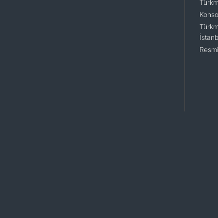
Türkm
Konsol
Türkm
İstanb
Resmi