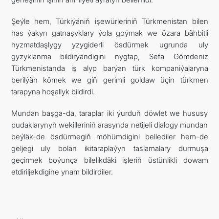
Şeýle hem, Türkiýäniň işewürleriniň Türkmenistan bilen
has ýakyn gatnaşyklary ýola goýmak we özara bähbitli
hyzmatdaşlygy yzygiderli ösdürmek ugrunda uly
gyzyklanma bildirýändigini nygtap, Sefa Gömdeniz
Türkmenistanda iş alyp barýan türk kompaniýalaryna
berilýän kömek we giň gerimli goldaw üçin türkmen
tarapyna hoşallyk bildirdi.
Mundan başga-da, taraplar iki ýurduň döwlet we hususy
pudaklarynyň wekilleriniň arasynda netijeli dialogy mundan
beýläk-de ösdürmegiň möhümdigini bellediler hem-de
geljegi uly bolan ikitaraplaýyn taslamalary durmuşa
geçirmek boýunça bilelikdäki işleriň üstünlikli dowam
etdiriljekdigine ynam bildirdiler.