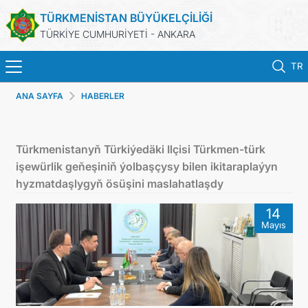
TÜRKMENİSTAN BÜYÜKELÇİLİĞİ
TÜRKİYE CUMHURİYETİ - ANKARA
TR
ANA SAYFA
HABERLER
ANA SAYFA
HABERLER
Türkmenistanyň Türkiýedäki Ilçisi Türkmen-türk
işewürlik geňeşiniň ýolbaşçysy bilen ikitaraplaýyn
TÜRKMENISTAN
hyzmatdaşlygyň ösüşini maslahatlaşdy
14
KONSOLOSLUK IŞLEMLERI
Mayıs
RANDEVU ALINIZ
DB