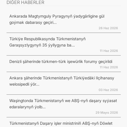
DİĞER HABERLER
Ankarada Magtymguly Pyragynyň ýadygärligine gül
goýmak dabarasy geçiri...
26 Haz 2026
Türkiýe Respublikasynda Türkmenistanyň
Garaşsyzlygynyň 35 ýyllygyna ba...
11 Haz 2026
Denizli şäherinde türkmen-türk işewürlik forumy geçirildi
11 Haz 2026
Ankara şäherinde Türkmenistanyň Türkiýedäki Ilçihanasy
welosipedli ýör...
03 Haz 2026
Waşingtonda Türkmenistanyň we ABŞ-nyň daşary syýasat
edaralarynyň ýolb...
29 Mayıs 2026
Türkmenistanyň Daşary işler ministriniň ABŞ-nyň Döwlet