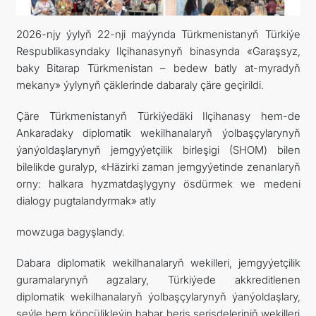
TOURISM
2026-njy ýylyň 22-nji maýynda Türkmenistanyň Türkiýe
Respublikasyndaky Ilçihanasynyň binasynda «Garaşsyz,
İLETIŞIM
baky Bitarap Türkmenistan – bedew batly at-myradyň
mekany» ýylynyň çäklerinde dabaraly çäre geçirildi.
Çäre Türkmenistanyň Türkiýedäki Ilçihanasy hem-de
Ankaradaky diplomatik wekilhanalaryň ýolbaşçylarynyň
ýanýoldaşlarynyň jemgyýetçilik birleşigi (SHOM) bilen
bilelikde guralyp, «Häzirki zaman jemgyýetinde zenanlaryň
orny: halkara hyzmatdaşlygyny ösdürmek we medeni
dialogy pugtalandyrmak» atly
mowzuga bagyşlandy.
Dabara diplomatik wekilhanalaryň wekilleri, jemgyýetçilik
guramalarynyň agzalary, Türkiýede akkreditlenen
diplomatik wekilhanalaryň ýolbaşçylarynyň ýanýoldaşlary,
şeýle hem köpçülikleýin habar beriş serişdeleriniň wekilleri