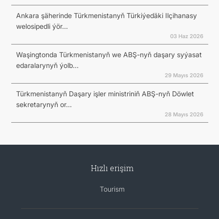
Ankara şäherinde Türkmenistanyň Türkiýedäki Ilçihanasy
welosipedli ýör...
03 Haz 2026
Waşingtonda Türkmenistanyň we ABŞ-nyň daşary syýasat
edaralarynyň ýolb...
29 Mayıs 2026
Türkmenistanyň Daşary işler ministriniň ABŞ-nyň Döwlet
sekretarynyň or...
28 Mayıs 2026
Hızlı erişim
Tourism