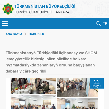
TÜRKMENİSTAN BÜYÜKELÇİLİĞİ
TÜRKİYE CUMHURİYETİ - ANKARA
TR
ANA SAYFA
HABERLER
ANA SAYFA
HABERLER
Türkmenistanyň Türkiýedäki Ilçihanasy we SHOM
jemgyýetçilik birleşigi bilen bilelikde halkara
TÜRKMENISTAN
hyzmatdaşlykda zenanlaryň ornuna bagyşlanan
dabaraly çäre geçirildi
KONSOLOSLUK IŞLEMLERI
22
Mayıs
RANDEVU ALINIZ
DB