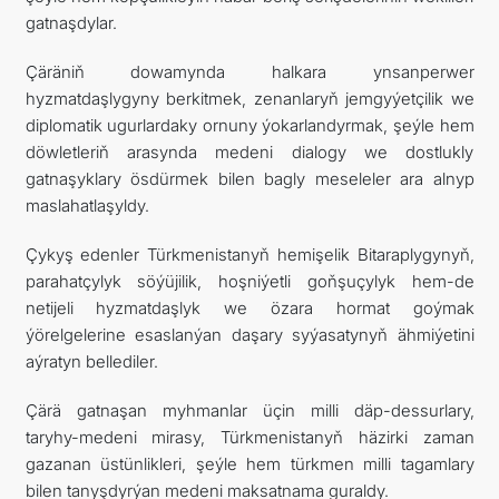
gatnaşdylar.
Çäräniň dowamynda halkara ynsanperwer
hyzmatdaşlygyny berkitmek, zenanlaryň jemgyýetçilik we
diplomatik ugurlardaky ornuny ýokarlandyrmak, şeýle hem
döwletleriň arasynda medeni dialogy we dostlukly
gatnaşyklary ösdürmek bilen bagly meseleler ara alnyp
maslahatlaşyldy.
Çykyş edenler Türkmenistanyň hemişelik Bitaraplygynyň,
parahatçylyk söýüjilik, hoşniýetli goňşuçylyk hem-de
netijeli hyzmatdaşlyk we özara hormat goýmak
ýörelgelerine esaslanýan daşary syýasatynyň ähmiýetini
aýratyn bellediler.
Çärä gatnaşan myhmanlar üçin milli däp-dessurlary,
taryhy-medeni mirasy, Türkmenistanyň häzirki zaman
gazanan üstünlikleri, şeýle hem türkmen milli tagamlary
bilen tanyşdyrýan medeni maksatnama guraldy.