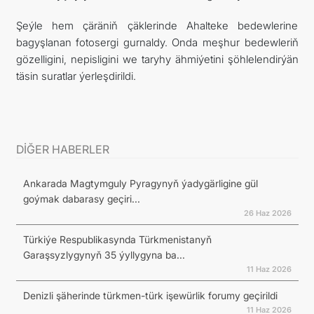
Şeýle hem çäräniň çäklerinde Ahalteke bedewlerine
bagyşlanan fotosergi gurnaldy. Onda meşhur bedewleriň
gözelligini, nepisligini we taryhy ähmiýetini şöhlelendirýän
täsin suratlar ýerleşdirildi.
DİĞER HABERLER
Ankarada Magtymguly Pyragynyň ýadygärligine gül
goýmak dabarasy geçiri...
26 Haz 2026
Türkiýe Respublikasynda Türkmenistanyň
Garaşsyzlygynyň 35 ýyllygyna ba...
11 Haz 2026
Denizli şäherinde türkmen-türk işewürlik forumy geçirildi
11 Haz 2026