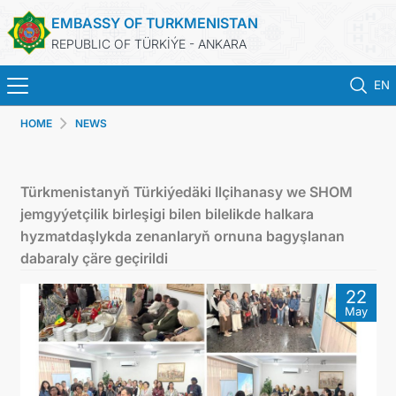
EMBASSY OF TURKMENISTAN
REPUBLIC OF TÜRKİÝE - ANKARA
EN
HOME
NEWS
HOME
NEWS
Türkmenistanyň Türkiýedäki Ilçihanasy we SHOM
jemgyýetçilik birleşigi bilen bilelikde halkara
TURKMENISTAN
hyzmatdaşlykda zenanlaryň ornuna bagyşlanan
dabaraly çäre geçirildi
CONSULAR SERVICES
22
May
SCHEDULE AN APPOINTMENT
MFA