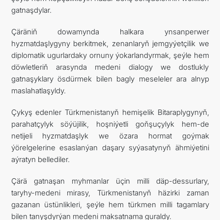
gatnaşdylar.
Çäräniň dowamynda halkara ynsanperwer
hyzmatdaşlygyny berkitmek, zenanlaryň jemgyýetçilik we
diplomatik ugurlardaky ornuny ýokarlandyrmak, şeýle hem
döwletleriň arasynda medeni dialogy we dostlukly
gatnaşyklary ösdürmek bilen bagly meseleler ara alnyp
maslahatlaşyldy.
Çykyş edenler Türkmenistanyň hemişelik Bitaraplygynyň,
parahatçylyk söýüjilik, hoşniýetli goňşuçylyk hem-de
netijeli hyzmatdaşlyk we özara hormat goýmak
ýörelgelerine esaslanýan daşary syýasatynyň ähmiýetini
aýratyn bellediler.
Çärä gatnaşan myhmanlar üçin milli däp-dessurlary,
taryhy-medeni mirasy, Türkmenistanyň häzirki zaman
gazanan üstünlikleri, şeýle hem türkmen milli tagamlary
bilen tanyşdyrýan medeni maksatnama guraldy.