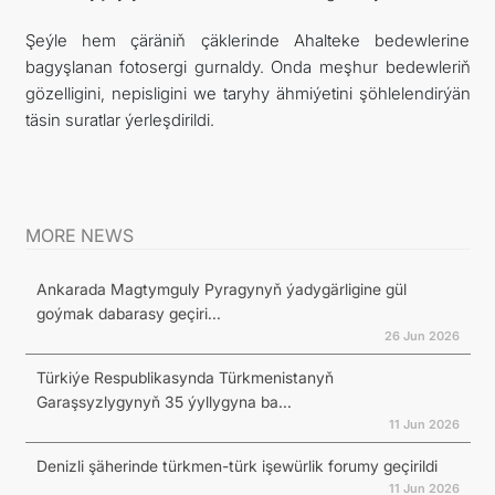
Şeýle hem çäräniň çäklerinde Ahalteke bedewlerine
bagyşlanan fotosergi gurnaldy. Onda meşhur bedewleriň
gözelligini, nepisligini we taryhy ähmiýetini şöhlelendirýän
täsin suratlar ýerleşdirildi.
MORE NEWS
Ankarada Magtymguly Pyragynyň ýadygärligine gül
goýmak dabarasy geçiri...
26 Jun 2026
Türkiýe Respublikasynda Türkmenistanyň
Garaşsyzlygynyň 35 ýyllygyna ba...
11 Jun 2026
Denizli şäherinde türkmen-türk işewürlik forumy geçirildi
11 Jun 2026