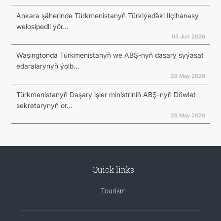
Ankara şäherinde Türkmenistanyň Türkiýedäki Ilçihanasy
welosipedli ýör...
03 Jun 2026
Waşingtonda Türkmenistanyň we ABŞ-nyň daşary syýasat
edaralarynyň ýolb...
29 May 2026
Türkmenistanyň Daşary işler ministriniň ABŞ-nyň Döwlet
sekretarynyň or...
28 May 2026
Quick links
Tourism