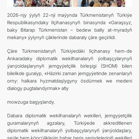
TOURISM
2026-njy ýylyň 22-nji maýynda Türkmenistanyň Türkiýe
Respublikasyndaky Ilçihanasynyň binasynda «Garaşsyz,
CONTACT US
baky Bitarap Türkmenistan – bedew batly at-myradyň
mekany» ýylynyň çäklerinde dabaraly çäre geçirildi.
Çäre Türkmenistanyň Türkiýedäki Ilçihanasy hem-de
Ankaradaky diplomatik wekilhanalaryň ýolbaşçylarynyň
ýanýoldaşlarynyň jemgyýetçilik birleşigi (SHOM) bilen
bilelikde guralyp, «Häzirki zaman jemgyýetinde zenanlaryň
orny: halkara hyzmatdaşlygyny ösdürmek we medeni
dialogy pugtalandyrmak» atly
mowzuga bagyşlandy.
Dabara diplomatik wekilhanalaryň wekilleri, jemgyýetçilik
guramalarynyň agzalary, Türkiýede akkreditlenen
diplomatik wekilhanalaryň ýolbaşçylarynyň ýanýoldaşlary,
şeýle hem köpçülikleýin habar beriş serişdeleriniň wekilleri