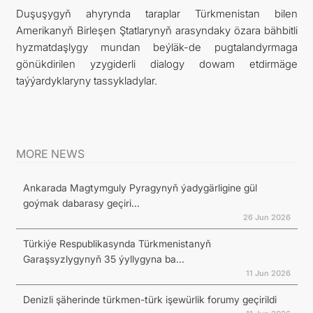
Duşuşygyň ahyrynda taraplar Türkmenistan bilen
Amerikanyň Birleşen Ştatlarynyň arasyndaky özara bähbitli
hyzmatdaşlygy mundan beýläk-de pugtalandyrmaga
gönükdirilen yzygiderli dialogy dowam etdirmäge
taýýardyklaryny tassykladylar.
MORE NEWS
Ankarada Magtymguly Pyragynyň ýadygärligine gül
goýmak dabarasy geçiri...
26 Jun 2026
Türkiýe Respublikasynda Türkmenistanyň
Garaşsyzlygynyň 35 ýyllygyna ba...
11 Jun 2026
Denizli şäherinde türkmen-türk işewürlik forumy geçirildi