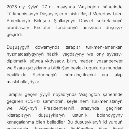
2026-njy ýylyň 27-nji maýynda Waşington şäherinde
TOURISM
Türkmenistanyň Daşary işler ministri Raşid Meredow bilen
Amerikanyň Birleşen Ştatlarynyň Döwlet sekretarynyň
CONTACT US
orunbasary Kristofer Landaunyň arasynda duşuşyk
geçirildi.
Duşuşygyň dowamynda taraplar türkmen-amerikan
hyzmatdaşlygynyň häzirki ýagdaýyny we ony syýasy-
diplomatik, söwda-ykdysady, bilim, medeni-ynsanperwer
we özara gyzyklanma bildirilýän beýleki ugurlarda mundan
beýläk-de ösdürmegiň mümkinçiliklerini ara alyp
maslahatlaşdylar.
Taraplar geçen ýylyň noýabrynda Waşington şäherinde
geçirilen «C5+1» sammitiniň, şeýle hem Türkmenistanyň
we ABŞ-nyň Prezidentleriniň arasynda geçirilen
ikitaraplaýyn duşuşyklaryň üstünlikli bolandygyny
kanagatlanma bilen bellediler. Bu duşuşyklaryň iki ýurduň
arasyndaky hyzmatdaşlygy ösdürmäge täze itergi