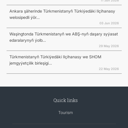
11 Jun 2026
Ankara şäherinde Türkmenistanyň Türkiýedäki Ilçihanasy
welosipedli ýör...
03 Jun 2026
Waşingtonda Türkmenistanyň we ABŞ-nyň daşary syýasat
edaralarynyň ýolb...
29 May 2026
Türkmenistanyň Türkiýedäki Ilçihanasy we SHOM
jemgyýetçilik birleşigi...
22 May 2026
Quick links
Tourism