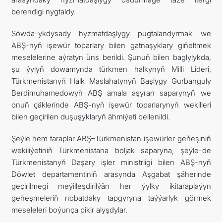
berendigi nygtaldy.
Söwda-ykdysady hyzmatdaşlygy pugtalandyrmak we
ABŞ-nyň işewür toparlary bilen gatnaşyklary giňeltmek
meselelerine aýratyn üns berildi. Şunuň bilen baglylykda,
şu ýylyň dowamynda türkmen halkynyň Milli Lideri,
Türkmenistanyň Halk Maslahatynyň Başlygy Gurbanguly
Berdimuhamedowyň ABŞ amala aşyran saparynyň we
onuň çäklerinde ABŞ-nyň işewür toparlarynyň wekilleri
bilen geçirilen duşuşyklaryň ähmiýeti bellenildi.
Şeýle hem taraplar ABŞ–Türkmenistan işewürler geňeşiniň
wekiliýetiniň Türkmenistana boljak saparyna, şeýle-de
Türkmenistanyň Daşary işler ministrligi bilen ABŞ-nyň
Döwlet departamentiniň arasynda Aşgabat şäherinde
geçirilmegi meýilleşdirilýän her ýylky ikitaraplaýyn
geňeşmeleriň nobatdaky tapgyryna taýýarlyk görmek
meseleleri boýunça pikir alyşdylar.