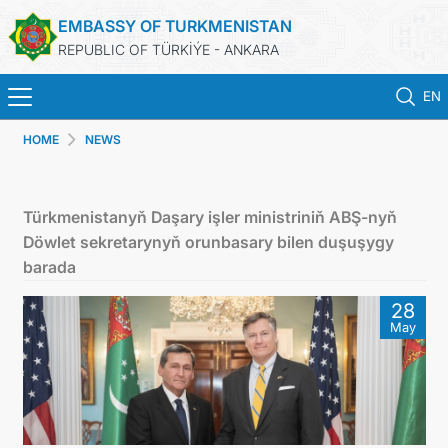
EMBASSY OF TURKMENISTAN
REPUBLIC OF TÜRKİÝE - ANKARA
EN
HOME
NEWS
HOME
NEWS
Türkmenistanyň Daşary işler ministriniň ABŞ-nyň
Döwlet sekretarynyň orunbasary bilen duşuşygy
TURKMENISTAN
barada
28
CONSULAR SERVICES
May
SCHEDULE AN APPOINTMENT
MFA