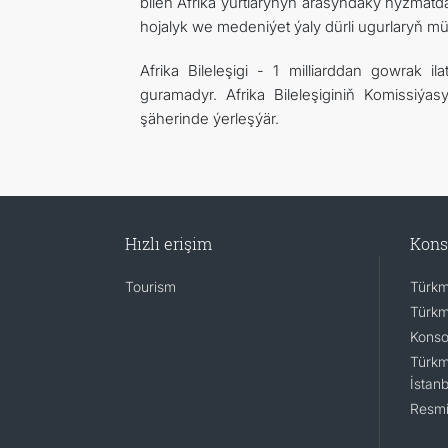
bilen Afrika ýurtlarynyň arasyndaky hyzmatda
hojalyk we medeniýet ýaly dürli ugurlaryň müm
Afrika Bileleşigi - 1 milliarddan gowrak i
guramadyr. Afrika Bileleşiginiň Komissiýas
şäherinde ýerleşýär.
Hızlı erişim
Kons
Tourism
Türkm
Türkm
Konsol
Türkm
İstanb
Resmi