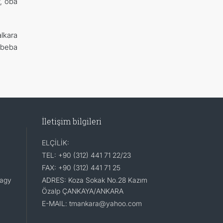
, oba
lkara
Abeba
İletişim bilgileri
ELÇİLİK:
TEL: +90 (312) 441 71 22/23
FAX: +90 (312) 441 71 25
lagy
ADRES: Koza Sokak No.28 Kazım
Özalp ÇANKAYA/ANKARA
E-MAIL: tmankara@yahoo.com