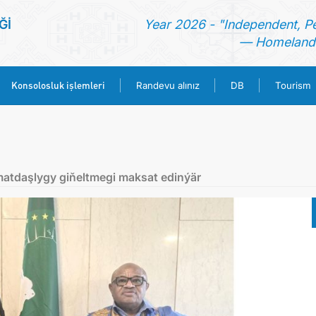
Ğİ
Year 2026 - "Independent, P
— Homeland 
Konsolosluk işlemleri
Randevu alınız
DB
Tourism
ANA SAYFA
HABERLER
zmatdaşlygy giňeltmegi maksat edinýär
TÜRKMENISTAN
KONSOLOSLUK IŞLEMLERI
RANDEVU ALINIZ
DB