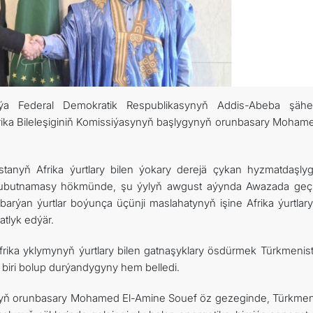
TOURISM
İLETIŞIM
piýa Federal Demokratik Respublikasynyň Addis-Abeba şähe
rika Bileleşiginiň Komissiýasynyň başlygynyň orunbasary Mohame
anyň Afrika ýurtlary bilen ýokary derejä çykan hyzmatdaşly
 subutnamasy hökmünde, şu ýylyň awgust aýynda Awazada geçir
ýan ýurtlar boýunça üçünji maslahatynyň işine Afrika ýurtlar
atlyk edýär.
rika yklymynyň ýurtlary bilen gatnaşyklary ösdürmek Türkmenis
ň biri bolup durýandygyny hem belledi.
gynyň orunbasary Mohamed El-Amine Souef öz gezeginde, Türkmen