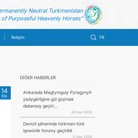
ermanently Neutral Turkmenistan
of Purposeful Heavenly Horses"
İletişim
TR
DİĞER HABERLER
14
Ankarada Magtymguly Pyragynyň
Eki
ýadygärligine gül goýmak
dabarasy geçiri...
26 Haz 2026
Denizli şäherinde türkmen-türk
işewürlik forumy geçirildi
11 Haz 2026