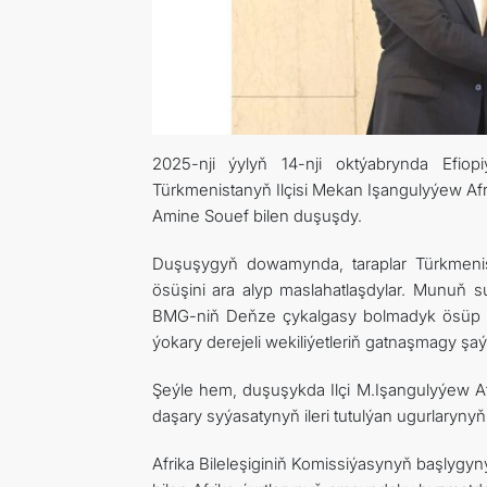
2025-nji ýylyň 14-nji oktýabrynda Efio
Türkmenistanyň Ilçisi Mekan Işangulyýew Af
Amine Souef bilen duşuşdy.
Duşuşygyň dowamynda, taraplar Türkmenist
ösüşini ara alyp maslahatlaşdylar. Munuň
BMG-niň Deňze çykalgasy bolmadyk ösüp bar
ýokary derejeli wekiliýetleriň gatnaşmagy şaý
Şeýle hem, duşuşykda Ilçi M.Işangulyýew Af
daşary syýasatynyň ileri tutulýan ugurlaryny
Afrika Bileleşiginiň Komissiýasynyň başly