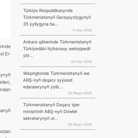
Türkiýe Respublikasynda
Türkmenistanyň Garaşsyzlygynyň
35 ýyllygyna ba...
11 Haz 2026
Ankara şäherinde Türkmenistanyň
rinde
Türkiýedäki Ilçihanasy welosipedli
d El-
ýör...
03 Haz 2026
Waşingtonda Türkmenistanyň we
gynyň
ABŞ-nyň daşary syýasat
ilen,
edaralarynyň ýolb...
yndan
29 Mayıs 2026
Türkmenistanyň Daşary işler
tanyň
ministriniň ABŞ-nyň Döwlet
sekretarynyň or...
28 Mayıs 2026
istan