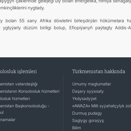
şlygyň çäklerinde gelejegi uly bolan energetika, himiýa senagaty
kinçiliklerini nygtady.
laty bolan 55 sany Afrika döwletini birleşdirýän hökümetara ha
y ygtyýarly düzüm biriligi bolup, Efiopiýanyň paýtagty Addis-
olosluk işlemleri
Türkmenistan hakkında
enistan vatandaşlığı
Umumy maglumatlar
enistanın Konsolosluk hizmetleri
Daşary syýasaty
osluk hizmetleri
Ykdysadyýet
enistan Başkonsolosluğu -
«AWAZA» Milli syýahatçylyk zo
ul
Durmuş pudagy
namalar
Saglygy goraýyş
Bilim