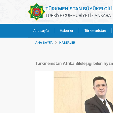
TÜRKMENİSTAN BÜYÜKELÇİLİ
TÜRKİYE CUMHURİYETİ - ANKARA
Türkmenistan
Ana sayfa
Haberler
ANA SAYFA
HABERLER
Türkmenistan Afrika Bileleşigi bilen hy