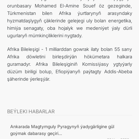
orunbasary Mohamed El-Amine Souef öz gezeginde,
Türkmenistan bilen Afrika ýurtlarynyň arasyndaky
hyzmatdaşlygyň çäklerinde gelejegi uly bolan energetika,
himiýa senagaty, oba hojalyk we medeniýet ýaly dürli
ugurlaryň mümkinçiliklerini nygtady.
Afrika Bileleşigi - 1 milliarddan gowrak ilaty bolan 55 sany
Afrika döwletini birleşdirýän hökümetara halkara
guramadyr. Afrika Bileleşiginiň Komissiýasy ygtyýarly
düzüm biriligi bolup, Efiopiýanyň paýtagty Addis-Abeba
şäherinde ýerleşýär.
BEÝLEKI HABARLAR
Ankarada Magtymguly Pyragynyň ýadygärligine gül
goýmak dabarasy geçiri...