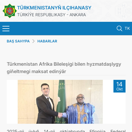
TÜRKMENISTANYŇ ILÇIHANASY
TÜRKİÝE RESPUBLIKASY - ANKARA
TK
BAŞ SAHYPA
HABARLAR
BAŞ SAHYPA
HABARLAR
Türkmenistan Afrika Bileleşigi bilen hyzmatdaşlygy
giňeltmegi maksat edinýär
TÜRKMENISTAN
14
Okt
KONSULLYK HYZMATLARY
KABUL EDILIŞIGE ÝAZYLMAK
DIM
2025-nji ýylyň 14-nji oktýabrynda Efiopiýa Federal