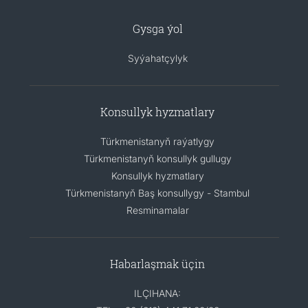
Gysga ýol
Syýahatçylyk
Konsullyk hyzmatlary
Türkmenistanyň raýatlygy
Türkmenistanyň konsullyk gullugy
Konsullyk hyzmatlary
Türkmenistanyň Baş konsullygy - Stambul
Resminamalar
Habarlaşmak üçin
ILÇIHANA: