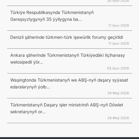
26 Iýun 2026
Türkiýe Respublikasynda Türkmenistanyň
Garaşsyzlygynyň 35 ýyllygyna ba...
11 Iýun 2026
Denizli şäherinde türkmen-türk işewürlik forumy geçirildi
11 Iýun 2026
Ankara şäherinde Türkmenistanyň Türkiýedäki Ilçihanasy
welosipedli ýör...
03 Iýun 2026
Waşingtonda Türkmenistanyň we ABŞ-nyň daşary syýasat
edaralarynyň ýolb...
29 Maý 2026
Türkmenistanyň Daşary işler ministriniň ABŞ-nyň Döwlet
sekretarynyň or...
28 Maý 2026