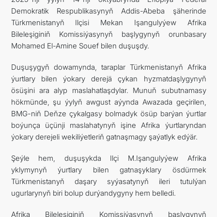
Demokratik Respublikasynyň Addis-Abeba şäherinde
SYÝAHATÇYLYK
Türkmenistanyň Ilçisi Mekan Işangulyýew Afrika
Bileleşiginiň Komissiýasynyň başlygynyň orunbasary
ARAGATNAŞYK
Mohamed El-Amine Souef bilen duşuşdy.
Duşuşygyň dowamynda, taraplar Türkmenistanyň Afrika
ýurtlary bilen ýokary derejä çykan hyzmatdaşlygynyň
ösüşini ara alyp maslahatlaşdylar. Munuň subutnamasy
hökmünde, şu ýylyň awgust aýynda Awazada geçirilen,
BMG-niň Deňze çykalgasy bolmadyk ösüp barýan ýurtlar
boýunça üçünji maslahatynyň işine Afrika ýurtlaryndan
ýokary derejeli wekiliýetleriň gatnaşmagy şaýatlyk edýär.
Şeýle hem, duşuşykda Ilçi M.Işangulyýew Afrika
yklymynyň ýurtlary bilen gatnaşyklary ösdürmek
Türkmenistanyň daşary syýasatynyň ileri tutulýan
ugurlarynyň biri bolup durýandygyny hem belledi.
Afrika Bileleşiginiň Komissiýasynyň başlygynyň