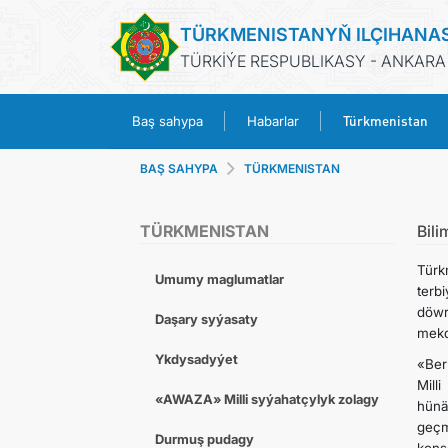
TÜRKMENISTANYŇ ILÇIHANA
TÜRKİÝE RESPUBLIKASY - ANKARA
Türkmenistan
Baş sahypa
Habarlar
BAŞ SAHYPA
TÜRKMENISTAN
TÜRKMENISTAN
Bili
Türk
Umumy maglumatlar
terb
döwr
Daşary syýasaty
mekd
Ykdysadyýet
«Ber
Mill
«AWAZA» Milli syýahatçylyk zolagy
hünä
geçm
Durmuş pudagy