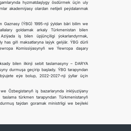
lgamlarynda hyzmatdaşlygy ösdürmek üçin uly
ymlar akademiýasy olardan netijeli peýdalanmak
Gaznasy (ÝBG) 1995-nji ýyldan bäri bilim we
llalary goldamak arkaly Türkmenistan bilen
ziýada iş bilen üpjünçiligi ýokarlandyrmak,
aly has giň maksatlaryna laýyk gelýär. ÝBG dürli
, Ýewropa Komissiýasynyň we Ýewropa daşary
sady bilen ilkinji sebit taslamasyny – DARYA
syny durmuşa geçirip başlady. ÝBG tarapyndan
býujete eýe bolup, 2022-2027-nji ýyllar üçin
we Özbegistanyň iş bazarlarynda inklýuziýany
u taslama türkmen tarapyndan Türkmenistanyň
ty durmuş taýdan goramak ministrligi we beýleki