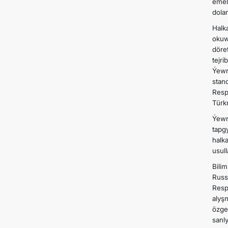
emel
dola
Halk
okuw
döre
tejr
Ýewr
stan
Resp
Türk
Ýewr
tapg
halk
usul
Bili
Russ
Resp
alyş
özge
sanl