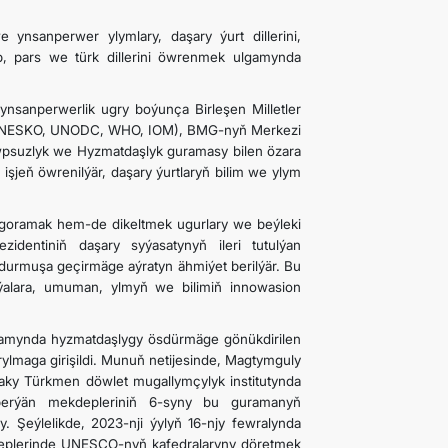
 ynsanperwer ylymlary, daşary ýurt dillerini,
rap, pars we türk dillerini öwrenmek ulgamynda
ynsanperwerlik ugry boýunça Birleşen Milletler
 ÝUNESKO, UNODC, WHO, IOM), BMG-nyň Merkezi
wpsuzlyk we Hyzmatdaşlyk guramasy bilen özara
işjeň öwrenilýär, daşary ýurtlaryň bilim we ylym
ini goramak hem-de dikeltmek ugurlary we beýleki
dentiniň daşary syýasatynyň ileri tutulýan
y durmuşa geçirmäge aýratyn ähmiýet berilýär. Bu
giýalara, umuman, ylmyň we bilimiň innowasion
gamynda hyzmatdaşlygy ösdürmäge gönükdirilen
ylmaga girişildi. Munuň netijesinde, Magtymguly
ky Türkmen döwlet mugallymçylyk institutynda
erýän mekdepleriniň 6-syny bu guramanyň
. Şeýlelikde, 2023-nji ýylyň 16-njy fewralynda
kdeplerinde UNESCO-nyň kafedralaryny döretmek