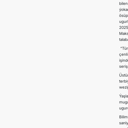
bilen
ýoka
ösüp
ugur
2025
Maks
tala
“Tür
çenli
işin
seriş
Üstü
terb
wezip
Ýaşl
muga
ugurd
Bilim
sanl