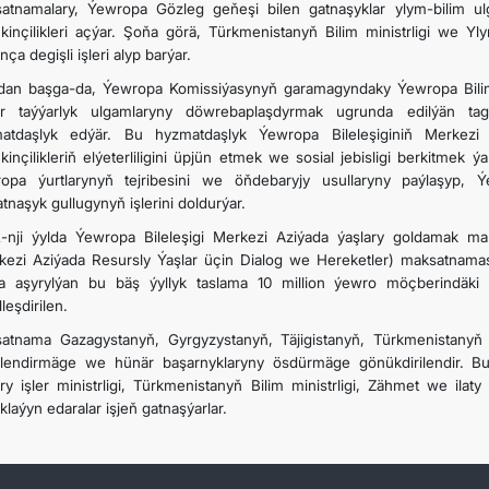
atnamalary, Ýewropa Gözleg geňeşi bilen gatnaşyklar ylym-bilim u
inçilikleri açýar. Şoňa görä, Türkmenistanyň Bilim ministrligi we Yl
ça degişli işleri alyp barýar.
an başga-da, Ýewropa Komissiýasynyň garamagyndaky Ýewropa Bilim 
r taýýarlyk ulgamlaryny döwrebaplaşdyrmak ugrunda edilýän taga
atdaşlyk edýär. Bu hyzmatdaşlyk Ýewropa Bileleşiginiň Merkezi A
inçilikleriň elýeterliligini üpjün etmek we sosial jebisligi berkitmek ý
opa ýurtlarynyň tejribesini we öňdebaryjy usullaryny paýlaşyp
tnaşyk gullugynyň işlerini doldurýar.
-nji ýylda Ýewropa Bileleşigi Merkezi Aziýada ýaşlary goldamak mak
kezi Aziýada Resursly Ýaşlar üçin Dialog we Hereketler) maksatnama
a aşyrylýan bu bäş ýyllyk taslama 10 million ýewro möçberindäki 
leşdirilen.
atnama Gazagystanyň, Gyrgyzystanyň, Täjigistanyň, Türkmenistanyň 
lendirmäge we hünär başarnyklaryny ösdürmäge gönükdirilendir. B
ry işler ministrligi, Türkmenistanyň Bilim ministrligi, Zähmet we ila
laýyn edaralar işjeň gatnaşýarlar.