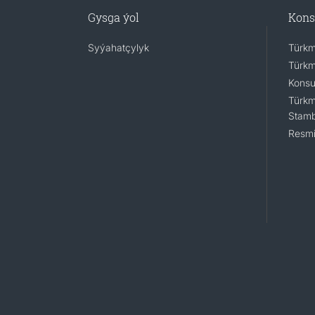
Gysga ýol
Kons
Syýahatçylyk
Türkm
Türkm
Konsu
Türkm
Stamb
Resmi