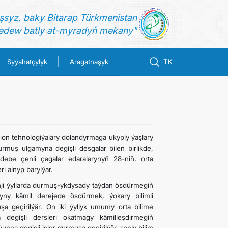
şsyz, baky Bitarap Türkmenistan
dew batly at-myradyň mekany"
Syýahatçylyk
Aragatnaşyk
TK
sion tehnologiýalary dolandyrmaga ukyply ýaşlary
urmuş ulgamyna degişli desgalar bilen birlikde,
debe çenli çagalar edaralarynyň 28-niň, orta
i alnyp barylýar.
ji ýyllarda durmuş-ykdysady taýdan ösdürmegiň
yny kämil derejede ösdürmek, ýokary bilimli
şa geçirilýär. On iki ýyllyk umumy orta bilime
egişli dersleri okatmagy kämilleşdirmegiň