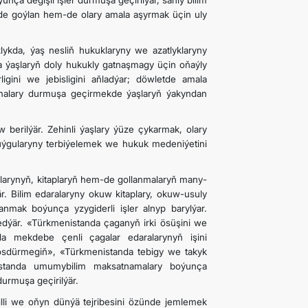
ça degişli işler durmuşa geçirilýär, sanly bilim
ňde goýlan hem-de olary amala aşyrmak üçin uly
ykda, ýaş nesliň hukuklaryny we azatlyklaryny
 ýaşlaryň doly hukukly gatnaşmagy üçin oňaýly
rligini we jebisligini aňladýar; döwletde amala
amalary durmuşa geçirmekde ýaşlaryň ýakyndan
berilýär. Zehinli ýaşlary ýüze çykarmak, olary
uýgularyny terbiýelemek we hukuk medeniýetini
alarynyň, kitaplaryň hem-de gollanmalaryň many-
ýär. Bilim edaralaryny okuw kitaplary, okuw-usuly
anmak boýunça yzygiderli işler alnyp barylýar.
edýär. «Türkmenistanda çaganyň irki ösüşini we
a mekdebe çenli çagalar edaralarynyň işini
ösdürmegiň», «Türkmenistanda tebigy we takyk
nistanda umumybilim maksatnamalary boýunça
durmuşa geçirilýär.
lli we oňyn dünýä tejribesini özünde jemlemek