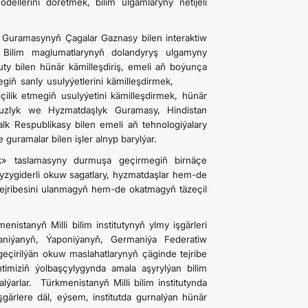
llerini döretmek, bilim ulgamlaryny netijeli
r Guramasynyň Çagalar Gaznasy bilen interaktiw
, Bilim maglumatlarynyň dolandyryş ulgamyny
y bilen hünär kämilleşdiriş, emeli aň boýunça
bermegiň sanly usulyýetlerini kämilleşdirmek,
ilik etmegiň usulyýetini kämilleşdirmek, hünär
psuzlyk we Hyzmatdaşlyk Guramasy, Hindistan
lk Respublikasy bilen emeli aň tehnologiýalary
uramalar bilen işler alnyp barylýar.
k» taslamasyny durmuşa geçirmegiň birnäçe
a yzygiderli okuw sagatlary, hyzmatdaşlar hem-de
 tejribesini ulanmagyň hem-de okatmagyň täzeçil
istanyň Milli bilim institutynyň ylmy işgärleri
taniýanyň, Ýaponiýanyň, Germaniýa Federatiw
 geçirilýän okuw maslahatlarynyň çäginde tejribe
miziň ýolbaşçylygynda amala aşyrylýan bilim
lýarlar. Türkmenistanyň Milli bilim institutynda
şgärlere däl, eýsem, institutda gurnalýan hünär