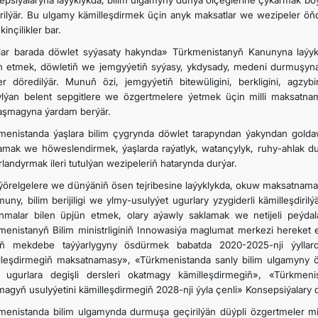
epsiýalaryna laýyklykda, bilim ulgamyny dünýä ölçeglerine çykarmak boýun
rilýär. Bu ulgamy kämilleşdirmek üçin anyk maksatlar we wezipeler ö
nçilikler bar.
SYÝAHATÇYLYK
lar barada döwlet syýasaty hakynda» Türkmenistanyň Kanunyna laýykl
n etmek, döwletiň we jemgyýetiň syýasy, ykdysady, medeni durmuşyna
ARAGATNAŞYK
ler döredilýär. Munuň özi, jemgyýetiň bitewüligini, berkligini, agzybi
ylýan belent sepgitlere we özgertmelere ýetmek üçin milli maksatn
aşmagyna ýardam berýär.
menistanda ýaşlara bilim çygrynda döwlet tarapyndan ýakyndan goldaw 
amak we höweslendirmek, ýaşlarda raýatlyk, watançylyk, ruhy-ahlak d
landyrmak ileri tutulýan wezipeleriň hatarynda durýar.
i ýörelgelere we dünýäniň ösen tejribesine laýyklykda, okuw maksatnam
uny, bilim berijiligi we ylmy-usulyýet ugurlary yzygiderli kämilleşdiril
anmalar bilen üpjün etmek, olary aýawly saklamak we netijeli peýdal
menistanyň Bilim ministrliginiň Innowasiýa maglumat merkezi hereket 
yň mekdebe taýýarlygyny ösdürmek babatda 2020-2025-nji ýyllard
lleşdirmegiň maksatnamasy», «Türkmenistanda sanly bilim ulgamyny 
 ugurlara degişli dersleri okatmagy kämilleşdirmegiň», «Türkme
magyň usulyýetini kämilleşdirmegiň 2028-nji ýyla çenli» Konsepsiýalary 
menistanda bilim ulgamynda durmuşa geçirilýän düýpli özgertmeler mi