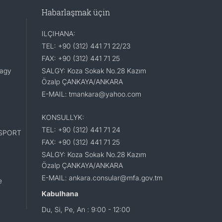
Habarlaşmak üçin
ILÇIHANA:
TEL: +90 (312) 441 71 22/23
FAX: +90 (312) 441 71 25
lagy
SALGY: Koza Sokak No.28 Kazım
Özalp ÇANKAYA/ANKARA
E-MAIL: tmankara@yahoo.com
KONSULLYK:
TEL: +90 (312) 441 71 24
SPORT
FAX: +90 (312) 441 71 25
SALGY: Koza Sokak No.28 Kazım
Özalp ÇANKAYA/ANKARA
E-MAIL: ankara.consular@mfa.gov.tm
e
Kabulhana
Du, Si, Pe, An : 9:00 - 12:00