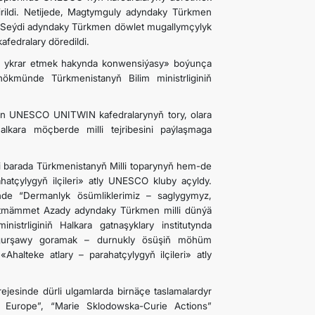
irildi. Netijede, Magtymguly adyndaky Türkmen
ar Seýdi adyndaky Türkmen döwlet mugallymçylyk
afedralary döredildi.
ini ykrar etmek hakynda konwensiýasy» boýunça
ökmünde Türkmenistanyň Bilim ministrliginiň
ýän UNESCO UNITWIN kafedralarynyň tory, olara
kara möçberde milli tejribesini paýlaşmaga
barada Türkmenistanyň Milli toparynyň hem-de
atçylygyň ilçileri» atly UNESCO kluby açyldy.
nde “Dermanlyk ösümliklerimiz – saglygymyz,
etmämmet Azady adyndaky Türkmen milli dünýä
inistrliginiň Halkara gatnaşyklary institutynda
y gurşawy goramak – durnukly ösüşiň möhüm
alteke atlary – parahatçylygyň ilçileri» atly
rejesinde dürli ulgamlarda birnäçe taslamalardyr
 Europe”, “Marie Sklodowska-Curie Actions”