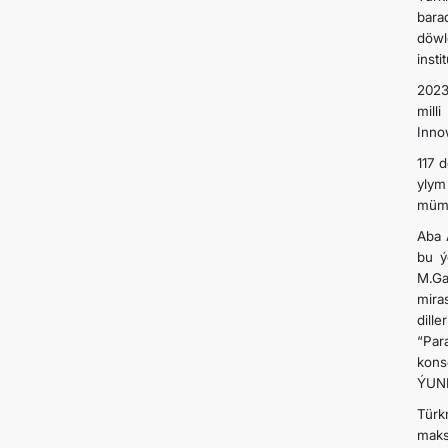
bara
döwl
inst
2023
mill
Inno
117 
ylym
mümk
Aba 
bu ý
M.Ga
mira
dill
“Par
kons
ÝUNE
Türk
maks