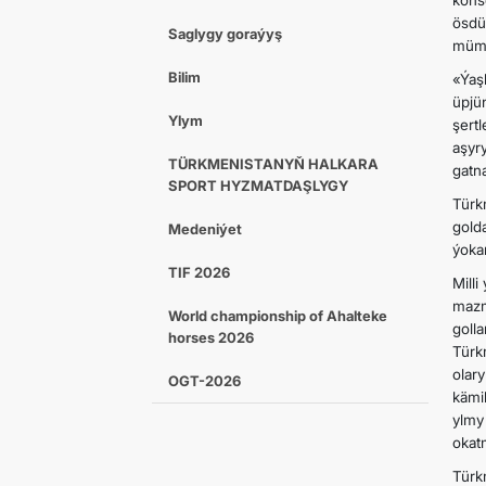
kons
ösdü
Saglygy goraýyş
mümki
Bilim
«Ýaş
üpjü
Ylym
şert
aşyr
TÜRKMENISTANYŇ HALKARA
gatn
SPORT HYZMATDAŞLYGY
Türk
gold
Medeniýet
ýokar
TIF 2026
Mill
mazm
World championship of Ahalteke
goll
horses 2026
Türk
olar
OGT-2026
kämi
ylmy
okat
Türk