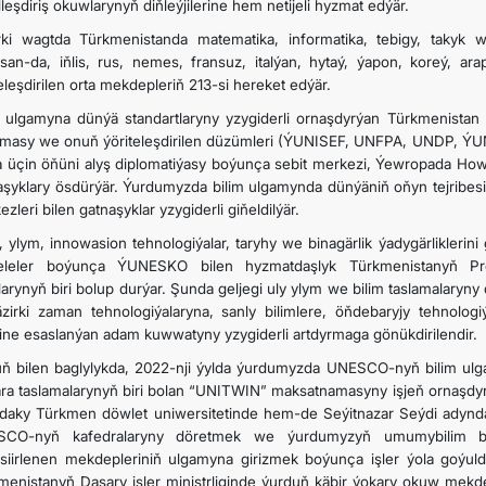
leşdiriş okuwlarynyň diňleýjilerine hem netijeli hyzmat edýär.
rki wagtda Türkmenistanda matematika, informatika, tebigy, takyk we
san-da, iňlis, rus, nemes, fransuz, italýan, hytaý, ýapon, koreý, a
eleşdirilen orta mekdepleriň 213-si hereket edýär.
m ulgamyna dünýä standartlaryny yzygiderli ornaşdyrýan Türkmenistan 
masy we onuň ýöriteleşdirilen düzümleri (ÝUNISEF, UNFPA, UNDP,
a üçin öňüni alyş diplomatiýasy boýunça sebit merkezi, Ýewropada Ho
aşyklary ösdürýär. Ýurdumyzda bilim ulgamynda dünýäniň oňyn tejribesi 
zleri bilen gatnaşyklar yzygiderli giňeldilýär.
m, ylym, innowasion tehnologiýalar, taryhy we binagärlik ýadygärlikler
leler boýunça ÝUNESKO bilen hyzmatdaşlyk Türkmenistanyň Prezi
larynyň biri bolup durýar. Şunda geljegi uly ylym we bilim taslamalaryn
äzirki zaman tehnologiýalaryna, sanly bilimlere, öňdebaryjy tehnolo
ine esaslanýan adam kuwwatyny yzygiderli artdyrmaga gönükdirilendir.
ň bilen baglylykda, 2022-nji ýylda ýurdumyzda UNESCO-nyň bilim ul
ara taslamalarynyň biri bolan “UNITWIN” maksatnamasyny işjeň ornaşdyr
daky Türkmen döwlet uniwersitetinde hem-de Seýitnazar Seýdi adynda
SCO-nyň kafedralaryny döretmek we ýurdumyzyň umumybilim b
siirlenen mekdepleriniň ulgamyna girizmek boýunça işler ýola goýuldy
menistanyň Daşary işler ministrliginde ýurduň käbir ýokary okuw me