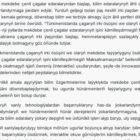
 mekdebe çenli çagalar edaralaryndan başlap, bilim edaralarynyň ähli der
rlandyrmaga ýardam edýär. Ýurduň geljegi bolan ýaş nesliň irki ýaşdan
 kemala gelmegi, döwrebap bilim we terbiýe almagy üçin ähli şertleri d
larynyň birine öwrüldi. “Türkmenistanda çaganyň irki ösüşini we olar
-nji ýyllarda mekdebe çenli çagalar edaralarynyň işini kämilleşdirmeg
atnama çaganyň irki ýaşyndan başlap, hemmetaraplaýyn sazlaşykly 
balaýyk bolmagyny göz öňünde tutýar.
kmenistanda çaganyň irki ösüşini we olaryň mekdebe taýýarlygyny ös
 çagalar edaralarynyň işini kämilleşdirmegiň Maksatnamasynda” belleniliş
de okatmagyň işjeň öwreniş (interaktiw) usullaryndan, şeýle-de innowa
delerinden netijeli peýdalanyp bilmelidirler.
nlikli amala aşyrylýan bilim özgertmelerine laýyklykda mekdebe çenli
iýäni döwrebaplaşdyrmak, bu ugurda hünärmenleriň taýýarlygyny we
eleriň biri bolup durýar.
aryň sanly tehnologiýalardan başarnyklaryny has-da ýokarlandyr
llymlaryň we hünärmenleriň hünär derejelerini ýokarlandyrmagyna, s
a bilim edaralary ýokary depginli we üstünlikli işleri alyp baryp, uly sepg
iň sanlylaşdyrylyşy birnäçe möhüm ugurlar boýunça alnyp barylýar: bilimi
y başarnyklary ösdürmek, interaktiw okuw görnüşlerini kämilleşdirmek, 