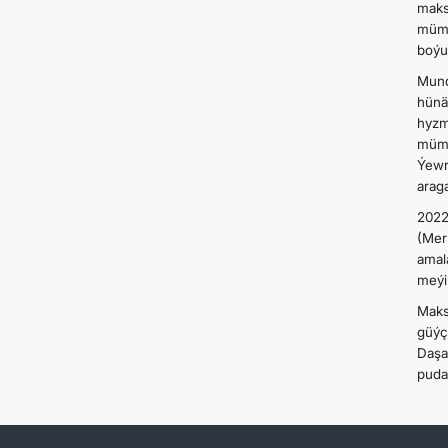
maks
mümk
boýun
Mund
hünä
hyzm
mümk
Ýewr
araga
2022
(Mer
amal
meýil
Maks
güýç
Daşa
pudak