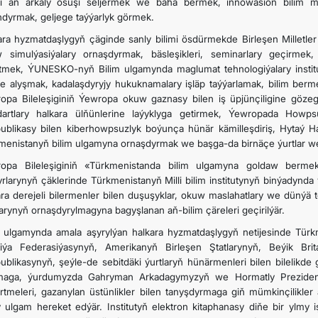
i aň arkaly ösüşi seljermek we baha bermek, innowasion bilim mode
ndyrmak, geljege taýýarlyk görmek.
ara hyzmatdaşlygyň çäginde sanly bilimi ösdürmekde Birleşen Milletle
 simulýasiýalary ornaşdyrmak, bäsleşikleri, seminarlary geçirmek
tmek, ÝUNESKO-nyň Bilim ulgamynda maglumat tehnologiýalary institut
ibe alyşmak, kadalaşdyryjy hukuknamalary işläp taýýarlamak, bilim 
opa Bileleşiginiň Ýewropa okuw gaznasy bilen iş üpjünçiligine gözegç
dartlary halkara ülňünlerine laýyklyga getirmek, Ýewropada How
ublikasy bilen kiberhowpsuzlyk boýunça hünär kämilleşdiriş, Hytaý Ha
menistanyň bilim ulgamyna ornaşdyrmak we başga-da birnäçe ýurtlar we g
opa Bileleşiginiň «Türkmenistanda bilim ulgamyna goldaw berme
yrlarynyň çäklerinde Türkmenistanyň Milli bilim institutynyň binýadynd
ara derejeli bilermenler bilen duşuşyklar, okuw maslahatlary we dünýä
larynyň ornaşdyrylmagyna bagyşlanan aň-bilim çäreleri geçirilýär.
m ulgamynda amala aşyrylýan halkara hyzmatdaşlygyň netijesinde Türkmen
iýa Federasiýasynyň, Amerikanyň Birleşen Ştatlarynyň, Beýik Bri
ublikasynyň, şeýle-de sebitdäki ýurtlaryň hünärmenleri bilen bilelikde
maga, ýurdumyzda Gahryman Arkadagymyzyň we Hormatly Prezidenti
rtmeleri, gazanylan üstünlikler bilen tanyşdyrmaga giň mümkinçilikler a
y ulgam hereket edýär. Institutyň elektron kitaphanasy diňe bir ylmy i