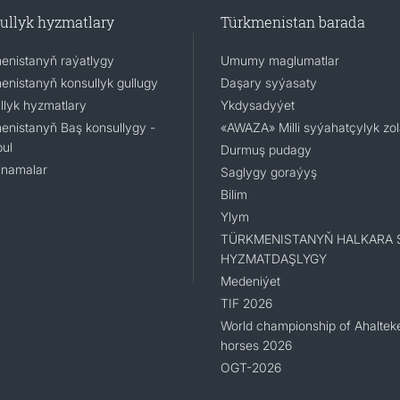
ullyk hyzmatlary
Türkmenistan barada
enistanyň raýatlygy
Umumy maglumatlar
enistanyň konsullyk gullugy
Daşary syýasaty
llyk hyzmatlary
Ykdysadyýet
enistanyň Baş konsullygy -
«AWAZA» Milli syýahatçylyk zo
ul
Durmuş pudagy
namalar
Saglygy goraýyş
Bilim
Ylym
TÜRKMENISTANYŇ HALKARA 
HYZMATDAŞLYGY
Medeniýet
TIF 2026
World championship of Ahaltek
horses 2026
OGT-2026