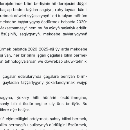
ejelerinde bilim berlişiniň hil derejesini düýpli
 başlap beden taýdan sagdyn, ruhy taýdan kämil
öretmek döwlet syýasatynyň ileri tutulýan möhüm
yň mekdebe taýýarlygyny ösdürmek babatda 2020-
iň Maksatnamasy” hem muňa aýdyň şaýatlyk edýär.
ösüşiniň, saglygynyň, mekdebe taýýarlygynyň
dürmek babatda 2020-2025-nji ýyllarda mekdebe
i ýaly, her bir bilim işgäri çagalara bilim bermek
sion tehnologiýalardan we döwrebap okuw-tehniki
 çagalar edaralarynda çagalara berilýän bilim-
 gaýtadan taýýarlygyny ýokarlandyrmak wajyp
magyna, ýokary hilli hünäriň ösdürilmegine,
anly bilimi ösdürmegine uly üns berilýär. Bu
itlere eýe bolýar.
ň elýeterliligini artdyrmak, şahsy bilimi bermek,
bilim bermegiň usullarynyň dürlüligini ösdürmek,