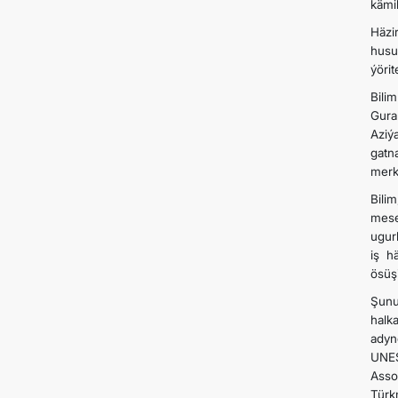
kämil
Häzi
husu
ýörit
Bili
Gura
Aziý
gatn
merke
Bili
mese
ugur
iş h
ösüş
Şunu
halk
adyn
UNE
Asso
Türk