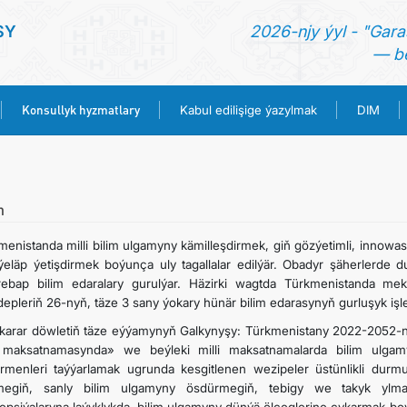
SY
2026-njy ýyl - "Gara
— be
Konsullyk hyzmatlary
Kabul edilişige ýazylmak
DIM
BAŞ SAHYPA
HABARLAR
m
menistanda milli bilim ulgamyny kämilleşdirmek, giň gözýetimli, innowa
TÜRKMENISTAN
iýeläp ýetişdirmek boýunça uly tagallalar edilýär. Obadyr şäherlerde d
ebap bilim edaralary gurulýar. Häzirki wagtda Türkmenistanda mek
epleriň 26-nyň, täze 3 sany ýokary hünär bilim edarasynyň gurluşyk işler
KONSULLYK HYZMATLARY
karar döwletiň täze eýýamynyň Galkynyşy: Türkmenistany 2022-2052-n
i maksatnamasynda» we beýleki milli maksatnamalarda bilim ulgam
KABUL EDILIŞIGE ÝAZYLMAK
rmenleri taýýarlamak ugrunda kesgitlenen wezipeler üstünlikli durmu
egiň, sanly bilim ulgamyny ösdürmegiň, tebigy we takyk ylma d
DIM