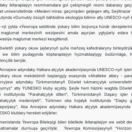
daky ikitaraplaýyn resminamalara gol çekişmegiň resmi dabarasy geç
et uniwersitetinde «Medeni miras: geçmişden geljege» atly, Seýitnaz
itutynda «Durnukly ösüşiň bähbidine ekologiýa bilimi» atly UNESCO-nyň k
-nji ýylda «Ýewropa sebitinde ýokary bilim boýunça hünär derejeler
i maglumat merkeziniň wezipesini amala aşyrýan ygtyýarly edara h
wasiýa maglumat merkezi kesgitlendi.
döwletiň ýokary okuw jaýlarynyň şuňa meňzeş kafedralaryny birleşdir
 we bilim pudagynda köptaraplaýyn hyzmatdaşlygy ösdürmäge, hal
inçilik berýär.
Annaýew adyndaky Halkara atçylyk akademiýasynda UNESCO-nyň işleri 
okary okuw mekdebiniň başlangyjy esasynda «Ahalteke atlary - parah
rryýew adyndaky Türkmenistanyň Döwlet lukmançylyk uniwersiteti
symyz” atly ÝUNESKO kluby açyldy. Şeýle hem häzirki wagtda Döwl
eri institutynda “Parahatçylyk dilleri”, Türkmenistanyň Daşary işler m
ahatçylyk medeniýeti”, Türkmen oba hojalyk institutynda “Daşk
epsiýasy”, Aba Annaýew adyndaky Halkara atçylyk akademiýasynda «Ah
SKO klublary hereket edýärler.
menistanda Ýewropa Bileleşigi bilen bilelikde ikitaraplaýyn we sebit de
atnamalar durmuşa geçirilýär. Ýewropa Komissiýasynyň “Horizon