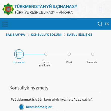
TÜRKMENISTANYŇ ILÇIHANASY
TÜRKİÝE RESPUBLIKASY - ANKARA
TK
BAŞ SAHYPA
KONSULLYK BÖLÜMI
KABUL EDILIŞIGE
BAŞ SAHYPA
ÝAZYLMAK
HABARLAR
TÜRKMENISTAN
KONSULLYK HYZMATLARY
Konsullyk hyzmaty
KABUL EDILIŞIGE ÝAZYLMAK
Peýdalanmak isleýän konsullyk hyzmatyňyzy saýlaň.
DIM
Resminama işleri