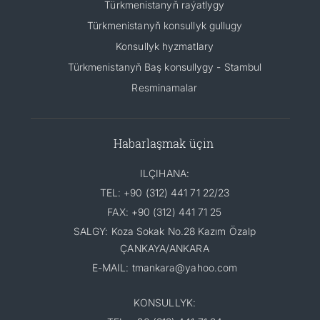
Türkmenistanyň raýatlygy
Türkmenistanyň konsullyk gullugy
Konsullyk hyzmatlary
Türkmenistanyň Baş konsullygy - Stambul
Resminamalar
Habarlaşmak üçin
ILÇIHANA:
TEL: +90 (312) 441 71 22/23
FAX: +90 (312) 441 71 25
SALGY: Koza Sokak No.28 Kazım Özalp
ÇANKAYA/ANKARA
E-MAIL: tmankara@yahoo.com
KONSULLYK: