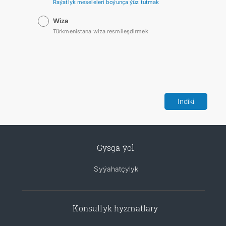
Raýatlyk meseleleri boýunça ýüz tutmak
SYÝAHATÇYLYK
Wiza
Türkmenistana wiza resmileşdirmek
ARAGATNAŞYK
Indiki
Gysga ýol
Syýahatçylyk
Konsullyk hyzmatlary