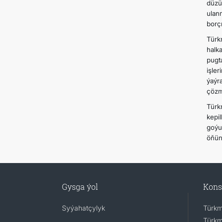
düzü
ulan
borç
Türk
halk
pugt
işle
ýaýr
çözm
Türk
kepi
goýu
öňün
Gysga ýol
Kons
Syýahatçylyk
Türkm
Türkm