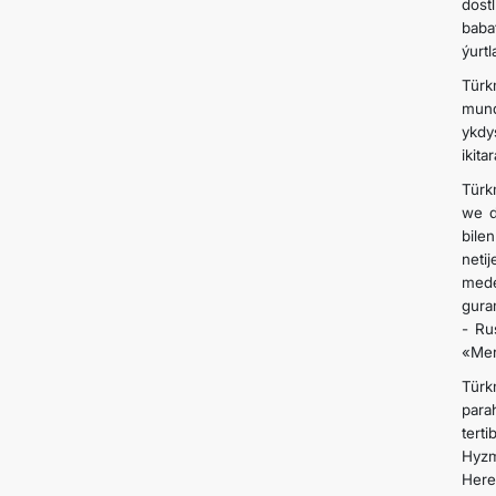
dostl
baba
ýurt
Türk
mund
ykdy
ikit
Türk
we d
bile
neti
mede
gura
- Ru
«Mer
Türk
para
tert
Hyzm
Here