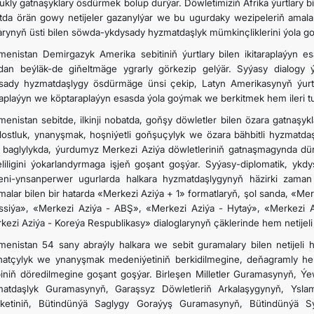
ukly gatnaşyklary ösdürmek bolup durýar. Döwletimiziň Afrika ýurtlary bi
tda örän gowy netijeler gazanylýar we bu ugurdaky wezipeleriň amala 
larynyň üsti bilen söwda-ykdysady hyzmatdaşlyk mümkinçliklerini ýola 
menistan Demirgazyk Amerika sebitiniň ýurtlary
bilen ikitaraplaýyn 
an beýläk-de giňeltmäge ygrarly görkezip gelýär. Syýasy dialogy
sady hyzmatdaşlygy ösdürmäge ünsi çekip, Latyn Amerikasynyň ýurtla
araplaýyn we köptaraplaýyn esasda ýola goýmak we berkitmek hem ileri tut
menistan sebitde, ilkinji nobatda, goňşy döwletler bilen özara gatnaşy
ostluk, ynanyşmak, hoşniýetli goňşuçylyk we özara bähbitli hyzmatda
n baglylykda, ýurdumyz Merkezi Aziýa döwletleriniň gatnaşmagynda dürl
jeliligini ýokarlandyrmaga işjeň goşant goşýar. Syýasy-diplomatik, yk
ni-ynsanperwer ugurlarda halkara hyzmatdaşlygynyň häzirki zaman 
malar bilen bir hatarda «Merkezi Aziýa + 1» formatlaryň, şol sanda, «Mer
ssiýa», «Merkezi Aziýa - ABŞ», «Merkezi Aziýa - Hytaý», «Merkezi A
kezi Aziýa - Koreýa Respublikasy» dialoglarynyň çäklerinde hem netijeli
menistan 54 sany abraýly halkara we sebit guramalary bilen netijeli
hatçylyk we ynanyşmak medeniýetiniň berkidilmegine, deňagramly hem-
ibiniň döredilmegine goşant goşýar. Birleşen Milletler Guramasynyň, 
atdaşlyk Guramasynyň, Garaşsyz Döwletleriň Arkalaşygynyň, Ysl
ketiniň, Bütindünýä Saglygy Goraýyş Guramasynyň, Bütindünýä S