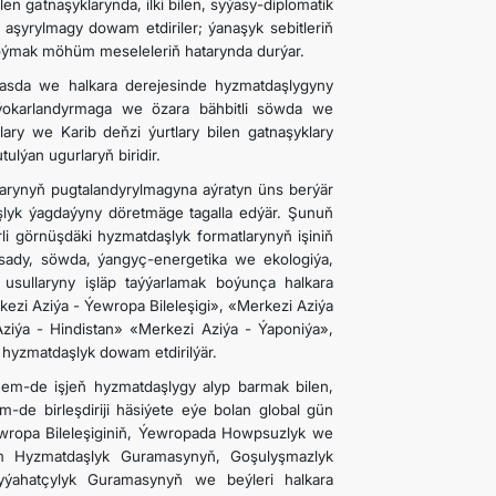
len gatnaşyklarynda, ilki bilen, syýasy-diplomatik
aşyrylmagy dowam etdiriler; ýanaşyk sebitleriň
goýmak möhüm meseleleriň hatarynda durýar.
esasda we halkara derejesinde hyzmatdaşlygyny
 ýokarlandyrmaga we özara bähbitli söwda we
ry we Karib deňzi ýurtlary bilen gatnaşyklary
ulýan ugurlaryň biridir.
klarynyň pugtalandyrylmagyna aýratyn üns berýär
şlyk ýagdaýyny döretmäge tagalla edýär. Şunuň
i görnüşdäki hyzmatdaşlyk formatlarynyň işiniň
dysady, söwda, ýangyç-energetika we ekologiýa,
usullaryny işläp taýýarlamak boýunça halkara
kezi Aziýa - Ýewropa Bileleşigi», «Merkezi Aziýa
ziýa - Hindistan» «Merkezi Aziýa - Ýaponiýa»,
 hyzmatdaşlyk dowam etdirilýär.
 hem-de işjeň hyzmatdaşlygy alyp barmak bilen,
de birleşdiriji häsiýete eýe bolan global gün
Ýewropa Bileleşiginiň, Ýewropada Howpsuzlyk we
am Hyzmatdaşlyk Guramasynyň, Goşulyşmazlyk
yýahatçylyk Guramasynyň we beýleri halkara