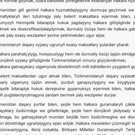
ge hormat goýmak, özara bähbitlilik ýörelgelerine esaslanýan halkara h
menistan giň gerimli halkara hyzmatdaşlygyny durmuşa geçirmek we
SYÝAHATÇYLYK
atlyklaryň ileri tutulmagy ýaly belent maksatlara eýermek bilen
umyzyň Hemişelik bitaraplyk hukuk ýagdaýyny halkara giňişliginde 
ltmek we diwersifikasiýalaşdyrmak, durnukly ösüşe hem-de halkara g
ARAGATNAŞYK
ek ýaly esasy wezipeleri ýerine ýetirimekden ugur alýar.
menistanyň daşary syýasy ugrunyň esasy maksatlary şulardan ybarat:
alkara parahatçylygy, howpsuzlygy hem-de durnukly ösüşi üpjün etmä
ünýäniň syýasy giňişliginde Türkmenistanyň ornuny güýçlendirmek;
alkara gatnaşyklary ulgamynda döwletimiziň milli bähbitlerini yzygiderli 
elent maksatlardan ugur almak bilen, Türkmenistanyň daşary syýas
barly ulgamyny üpjün etmek, ýurduň garaşsyzlygyny we özygtyýar
şelik bitaraplyk hukuk derejesine gyşarnyksyz eýermek bilen, halk
iň pugtalandyrylmagyna ýardam bermek ýaly wezipeler durýar.
menistan daşary ýurtlar bilen, şeýle hem halkara guramalaryň çäkle
aşyklary ösdürmäge we giňeltmäge, şeýle hem dünýäniň ykdysady w
lmaga, bu gatnaşyklaryň mundan beýläk hem ösdürilmegine we diwer
leri döretmäge ygrarlylygyny aýan edýär. Halkara meseleleri çözmegiň k
ürowanlygyna, ilkinji nobatda, Birleşen Milletler Guramasynyň Ter