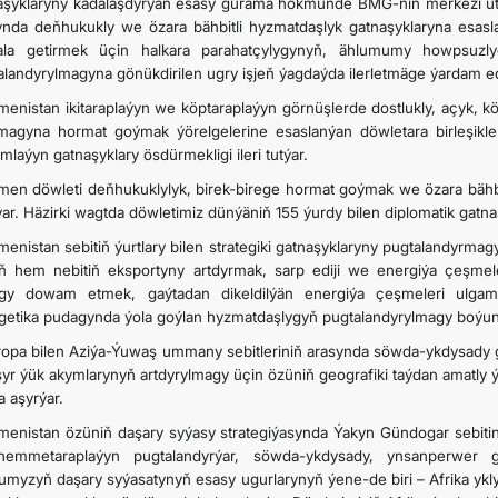
aşyklaryny kadalaşdyrýan esasy gurama hökmünde BMG-niň merkezi utg
ynda deňhukukly we özara bähbitli hyzmatdaşlyk gatnaşyklaryna esasl
la getirmek üçin halkara parahatçylygynyň, ählumumy howpsuzl
alandyrylmagyna gönükdirilen ugry işjeň ýagdaýda ilerletmäge ýardam e
menistan ikitaraplaýyn we köptaraplaýyn görnüşlerde dostlukly, açyk, köp
lmagyna hormat goýmak ýörelgelerine esaslanýan döwletara birleşikl
mlaýyn gatnaşyklary ösdürmekligi ileri tutýar.
men döwleti deňhukuklylyk, birek-birege hormat goýmak we özara bähbitl
ýar. Häzirki wagtda döwletimiz dünýäniň 155 ýurdy bilen diplomatik gatna
menistan sebitiň ýurtlary bilen strategiki gatnaşyklaryny pugtalandyrm
ň hem nebitiň eksportyny artdyrmak, sarp ediji we energiýa çeşmeler
ogy dowam etmek, gaýtadan dikeldilýän energiýa çeşmeleri ulga
getika pudagynda ýola goýlan hyzmatdaşlygyň pugtalandyrylmagy boýunça
opa bilen Aziýa-Ýuwaş ummany sebitleriniň arasynda söwda-ykdysady g
şyr ýük akymlarynyň artdyrylmagy üçin özüniň geografiki taýdan amatly ýe
a aşyrýar.
menistan özüniň daşary syýasy strategiýasynda Ýakyn Gündogar sebitin
emmetaraplaýyn pugtalandyrýar, söwda-ykdysady, ynsanperwer g
umyzyň daşary syýasatynyň esasy ugurlarynyň ýene-de biri – Afrika yklym