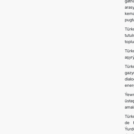
gatn
aras
kema
pugt
Türk
tutu
toplu
Türk
aşyr
Türk
gazy
dial
ener
Ýewr
üsta
amal
Türk
de h
Ýurd