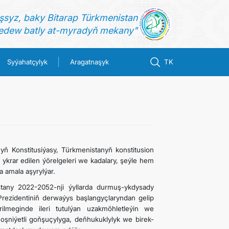
şsyz, baky Bitarap Türkmenistan
dew batly at-myradyň mekany"
Syýahatçylyk
Aragatnaşyk
TK
yň Konstitusiýasy, Türkmenistanyň konstitusion
ykrar edilen ýörelgeleri we kadalary, şeýle hem
 amala aşyrylýar.
tany 2022-2052-nji ýyllarda durmuş-ykdysady
rezidentiniň derwaýys başlangyçlaryndan gelip
lmeginde ileri tutulýan uzakmöhletleýin we
şniýetli goňşuçylyga, deňhukuklylyk we birek-