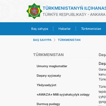
TÜRKMENISTANYŇ ILÇIHANA
TÜRKİÝE RESPUBLIKASY - ANKARA
Türkmenistan
Baş sahypa
Habarlar
BAŞ SAHYPA
TÜRKMENISTAN
TÜRKMENISTAN
Daş
Daş
Umumy maglumatlar
Gara
kanu
Daşary syýasaty
Türk
Ykdysadyýet
Türk
taýd
«AWAZA» Milli syýahatçylyk zolagy
çyký
gysg
Durmuş pudagy