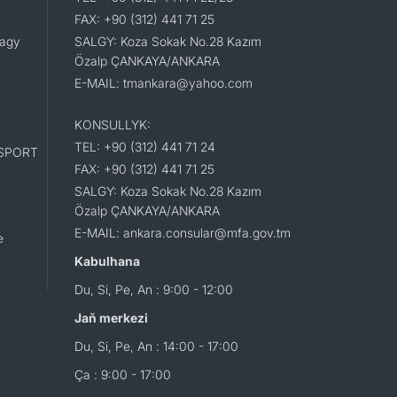
FAX: +90 (312) 441 71 25
lagy
SALGY: Koza Sokak No.28 Kazım
Özalp ÇANKAYA/ANKARA
E-MAIL: tmankara@yahoo.com
KONSULLYK:
TEL: +90 (312) 441 71 24
SPORT
FAX: +90 (312) 441 71 25
SALGY: Koza Sokak No.28 Kazım
Özalp ÇANKAYA/ANKARA
E-MAIL: ankara.consular@mfa.gov.tm
e
Kabulhana
Du, Si, Pe, An : 9:00 - 12:00
Jaň merkezi
Du, Si, Pe, An : 14:00 - 17:00
Ça : 9:00 - 17:00