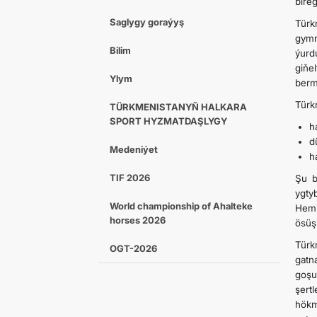
bire
Saglygy goraýyş
Türk
gymm
Bilim
ýurd
giňe
Ylym
berm
Türk
TÜRKMENISTANYŇ HALKARA
SPORT HYZMATDAŞLYGY
h
d
Medeniýet
h
TIF 2026
Şu b
ygty
World championship of Ahalteke
Hemi
horses 2026
ösüş
Türk
OGT-2026
gatn
goşu
şert
hökm