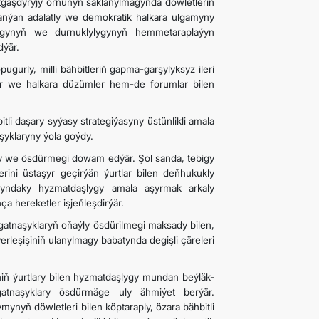
aşdyryjy ornunyň saklanylmagynda döwletleriň
anýan adalatly we demokratik halkara ulgamyny
ygynyň we durnuklylygynyň hemmetaraplaýyn
dýär.
ugurly, milli bähbitleriň gapma-garşylyksyz ileri
er we halkara düzümler hem-de forumlar bilen
i daşary syýasy strategiýasyny üstünlikli amala
şyklaryny ýola goýdy.
agy we ösdürmegi dowam edýär. Şol sanda, tebigy
ini üstaşyr geçirýän ýurtlar bilen deňhukukly
myndaky hyzmatdaşlygy amala aşyrmak arkaly
 hereketler işjeňleşdirýär.
atnaşyklaryň oňaýly ösdürilmegi maksady bilen,
rleşişiniň ulanylmagy babatynda degişli çäreleri
iň ýurtlary bilen hyzmatdaşlygy mundan beýläk-
atnaşyklary ösdürmäge uly ähmiýet berýär.
ynyň döwletleri bilen köptaraply, özara bähbitli