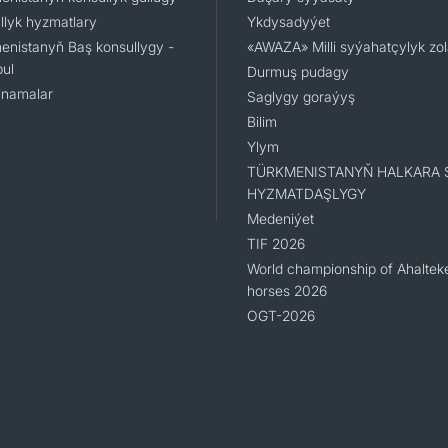
llyk hyzmatlary
Ykdysadyýet
enistanyň Baş konsullygy -
«AWAZA» Milli syýahatçylyk zo
ul
Durmuş pudagy
namalar
Saglygy goraýyş
Bilim
Ylym
TÜRKMENISTANYŇ HALKARA 
HYZMATDAŞLYGY
Medeniýet
TIF 2026
World championship of Ahaltek
horses 2026
OGT-2026