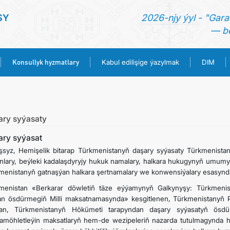
SY
2026-njy ýyl - "Gara
— be
Konsullyk hyzmatlary
Kabul edilişige ýazylmak
DIM
BAŞ SAHYPA
HABARLAR
ary syýasaty
ary syýasat
TÜRKMENISTAN
şsyz, Hemişelik bitarap Türkmenistanyň daşary syýasaty Türkmenistan
nlary, beýleki kadalaşdyryjy hukuk namalary, halkara hukugynyň umumy 
menistanyň gatnaşýan halkara şertnamalary we konwensiýalary esasynda
KONSULLYK HYZMATLARY
menistan «Berkarar döwletiň täze eýýamynyň Galkynyşy: Türkmenis
an ösdürmegiň Milli maksatnamasynda» kesgitlenen, Türkmenistanyň P
KABUL EDILIŞIGE ÝAZYLMAK
an, Türkmenistanyň Hökümeti tarapyndan daşary syýasatyň ösdüri
amöhletleýin maksatlaryň hem-de wezipeleriň nazarda tutulmagynda ho
DIM