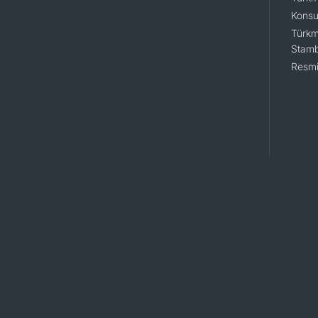
Konsu
Türkm
Stamb
Resmi