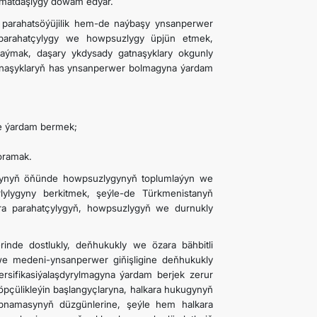
yzmatdaşlygy dowam edýär.
 parahatsöýüjilik hem-de naýbaşy ynsanperwer
, parahatçylygy we howpsuzlygy üpjün etmek,
ýaýmak, daşary ykdysady gatnaşyklary okgunly
atnaşyklaryň has ynsanperwer bolmagyna ýardam
ge ýardam bermek;
goramak.
atynyň öňünde howpsuzlygynyň toplumlaýyn we
lylygyny berkitmek, şeýle-de Türkmenistanyň
ara parahatçylygyň, howpsuzlygyň we durnukly
rinde dostlukly, deňhukukly we özara bähbitli
e medeni-ynsanperwer giňişligine deňhukukly
sifikasiýalaşdyrylmagyna ýardam berjek zerur
öpçülikleýin başlangyçlaryna, halkara hukugynyň
tipnamasynyň düzgünlerine, şeýle hem halkara