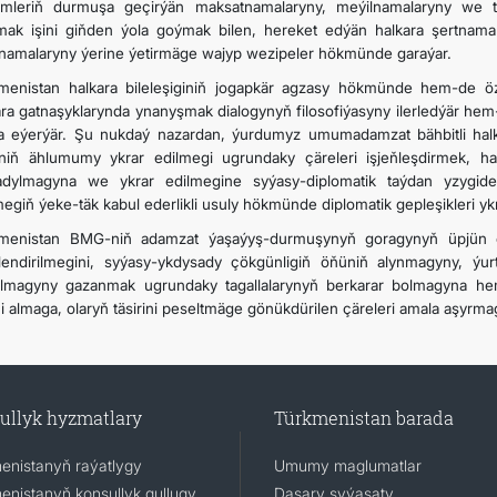
mleriň durmuşa geçirýän maksatnamalaryny, meýilnamalaryny we ta
mak işini giňden ýola goýmak bilen, hereket edýän halkara şertnam
namalaryny ýerine ýetirmäge wajyp wezipeler hökmünde garaýar.
menistan halkara bileleşiginiň jogapkär agzasy hökmünde hem-de ö
ara gatnaşyklarynda ynanyşmak dialogynyň filosofiýasyny ilerledýär hem-
a eýerýär. Şu nukdaý nazardan, ýurdumyz umumadamzat bähbitli hal
riniň ählumumy ykrar edilmegi ugrundaky çäreleri işjeňleşdirmek, h
adylmagyna we ykrar edilmegine syýasy-diplomatik taýdan yzygider
egiň ýeke-täk kabul ederlikli usuly hökmünde diplomatik gepleşikleri ykr
menistan BMG-niň adamzat ýaşaýyş-durmuşynyň goragynyň üpjün ed
llendirilmegini, syýasy-ykdysady çökgünligiň öňüniň alynmagyny, ýu
lmagyny gazanmak ugrundaky tagallalarynyň berkarar bolmagyna h
i almaga, olaryň täsirini peseltmäge gönükdürilen çäreleri amala aşyrmag
ullyk hyzmatlary
Türkmenistan barada
enistanyň raýatlygy
Umumy maglumatlar
enistanyň konsullyk gullugy
Daşary syýasaty