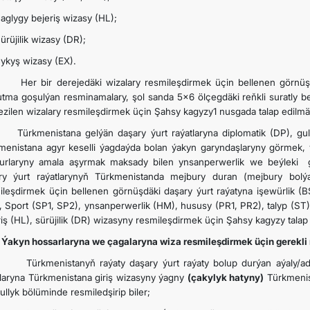
Saglygy bejeriş wizasy (HL);
Sürüjilik wizasy (DR);
Çykyş wizasy (EX).
bir derejedäki wizalary resmileşdirmek üçin bellenen görnüşdä
utma goşulýan resminamalary, şol sanda 5x6 ölçegdäki reňkli suratly b
ezilen wizalary resmileşdirmek üçin Şahsy kagyzy1 nusgada talap edilmäg
menistana gelýän daşary ýurt raýatlaryna diplomatik (DP), gull
menistana agyr keselli ýagdaýda bolan ýakyn garyndaşlaryny görmek,
urlaryny amala aşyrmak maksady bilen ynsanperwerlik we beýleki g
ry ýurt raýatlarynyň Türkmenistanda mejbury duran (mejbury bolýa
ileşdirmek üçin bellenen görnüşdäki daşary ýurt raýatyna işewürlik (
, Sport (SP1, SP2), ynsanperwerlik (HM), hususy (PR1, PR2), talyp (ST)
riş (HL), sürüjilik (DR) wizasyny resmileşdirmek üçin Şahsy kagyzy talap
n hossarlaryna we çagalaryna wiza resmileşdirmek üçin gerekli 
menistanyň raýaty daşary ýurt raýaty bolup durýan aýaly/adams
laryna Türkmenistana giriş wizasyny ýagny
(çakylyk hatyny)
Türkmenis
llyk bölüminde resmiledşirip biler;