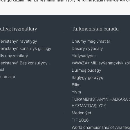
rda görkezilen her bir resminamalar 1 (bir) reňkli nusgada hem-de A4 öl
ullyk hyzmatlary
Türkmenistan barada
enistanyň raýatlygy
Umumy maglumatlar
enistanyň konsullyk gullugy
Daşary syýasaty
llyk hyzmatlary
Ykdysadyýet
enistanyň Baş konsullygy -
«AWAZA» Milli syýahatçylyk zo
ul
Durmuş pudagy
namalar
Saglygy goraýyş
Bilim
Ylym
TÜRKMENISTANYŇ HALKARA 
HYZMATDAŞLYGY
Medeniýet
TIF 2026
World championship of Ahaltek