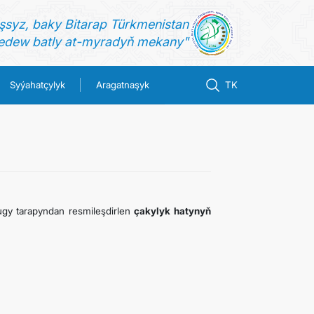
şsyz, baky Bitarap Türkmenistan
dew batly at-myradyň mekany"
Syýahatçylyk
Aragatnaşyk
TK
lugy tarapyndan resmileşdirlen
çakylyk hatynyň