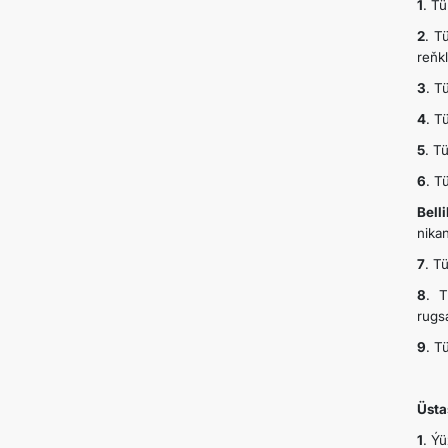
1
. T
2
. T
reňkl
3
. T
4
. T
5
. T
6
. T
Bell
nika
7
. T
8
. T
rugsa
9
. T
Üsta
1
. Ý