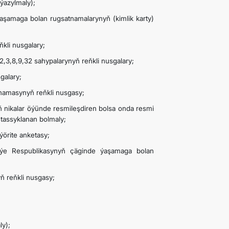
ýazylmaly);
aşamaga bolan rugsatnamalarynyň (kimlik karty)
ňkli nusgalary;
,3,8,9,32 sahypalarynyň reňkli nusgalary;
galary;
namasynyň reňkli nusgasy;
 nikalar öýünde resmileşdiren bolsa onda resmi
 tassyklanan bolmaly;
örite anketasy;
iýe Respublikasynyň çäginde ýaşamaga bolan
ň reňkli nusgasy;
ly);