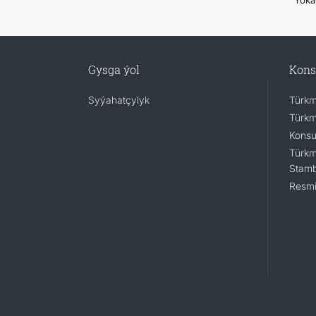
Ýoka
Gysga ýol
Kons
Syýahatçylyk
Türkm
Türkm
Konsu
Türkm
Stamb
Resmi