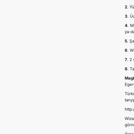
2
. Ý
3
. Ü
4
. M
ýa-d
5
. Ş
6
. W
7
. 2
8
. T
Mag
Eger
Türk
tanyş
http
Wiza
görn