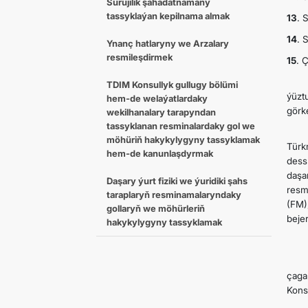
Sürüjilik şahadatnamany
tassyklaýan kepilnama almak
13
. 
14
. 
Ynanç hatlaryny we Arzalary
resmileşdirmek
15
. 
Her 
TDIM Konsullyk gullugy bölümi
ýüzt
hem-de welaýatlardaky
görk
wekilhanalary tarapyndan
tassyklanan resminalardaky gol we
Türk
möhüriň hakykylygyny tassyklamak
Türk
hem-de kanunlaşdyrmak
dess
daşa
Daşary ýurt fiziki we ýuridiki şahs
resm
taraplaryň resminamalaryndaky
(FM)
gollaryň we möhürleriň
beje
hakykylygyny tassyklamak
Ýaky
Türk
çaga
Konsu