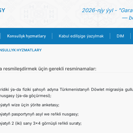
SY
2026-njy ýyl - "Gara
— be
Konsullyk hyzmatlary
Kabul edilişige ýazylmak
DIM
NSULLYK HYZMATLARY
BAŞ SAHYPA
HABARLAR
 resmileşdirmek üçin gerekli resminamalar:
TÜRKMENISTAN
uridiki ýa-da fiziki şahsyň adyna Türkmenistanyň Döwlet migrasiýa gul
 nusgasy (ýa-da göçürmesi);
KONSULLYK HYZMATLARY
aýatyň wize üçin ýörite anketasy;
aýatyň pasportynyň asyl we reňkli nusgasy;
KABUL EDILIŞIGE ÝAZYLMAK
aýatyň 2 (iki) sany 3x4 görnüşli reňkli suraty;
DIM