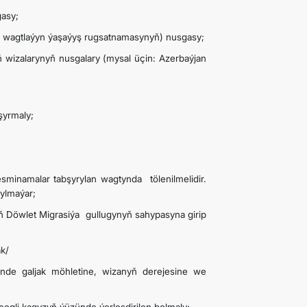
gasy;
da wagtlaýyn ýaşaýyş rugsatnamasynyň) nusgasy;
ň wizalarynyň nusgalary (mysal üçin: Azerbaýjan
şyrmaly;
resminamalar tabşyrylan wagtynda tölenilmelidir.
ylmaýar;
ň Döwlet Migrasiýa gullugynyň sahypasyna girip
ak/
inde galjak möhletine, wizanyň derejesine we