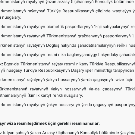
ürkmenistanyň raýatynyň ýazan arzasy (Ilçihananyň Konsullyk bölüminde 
ürkmenistanyň raýatynyň Türkiýe Respublikasynyň çäginde wagtlaýyn ý
i nusgalary;
ürkmenistanyň raýatynyň biometrik pasportlarynyň 1-nji sahypalarynyň re
ürkmenistanyň raýatynyň Türkmenistanyň graždanynyň pasportlarynyň 1,2
ürkmenistanyň raýatynyň Dogluş hakynda şahadatnamalarynyň reňkli nus
ürkmenistanyň raýatynyň resmi nika baglanyşandygy hakyndaky şahadat
ik:
Eger-de Türkmenistanyň raýaty resmi nikany Türkiýe Respublikasynyň
nyň nusgasy Türkiýe Respublikasynyň Daşary işler ministrligi tarapyndan
ürkmenistanyň raýatynyň ýakyn hossarynyň ýa-da çagasynyň wize üçin ý
ürkmenistanyň raýatynyň ýakyn hossarynyň ýa-da çagasynyň Türk
tnamalarynyň (kimlik karty) reňkli nusgalary;
ürkmenistanyň raýatynyň ýakyn hossarynyň ýa-da çagasynyň pasportyny
şyr wiza resmileşdirmek üçin gerekli resminamalar:
üz tutýan şahsyň ýazan Arzasy (Ilçihananyň Konsullyk bölüminde ýazylma