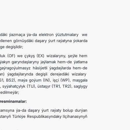
ki ýazmaça ýa-da elektron ýüztutmalary we
ellenen görnüşdäki daşary ýurt raýatyna ýokarda
e degişlidir;
uk (OF) we çykyş (EX) wizalaryny, şeýle hem
 ýakyn garyndaşlaryny jaýlamak hem-de ýatlama
aýragoýulmasyz häsiýetli ýagdaýlarda hem-de
n) ýagdaýlarynda degişli derejedäki wizalary
BS1, BS2), maýa goýum (IN), işçi (WP), maşgala
, syýahatçylyk (TU), üstaşyr (TR1, TR2), saglygy
 edilmeýär;
resminamalar:
yna ýa-da daşary ýurt raýaty bolup durýan
tanyň Türkiýe Respublikasyndaky Ilçihanasynyň