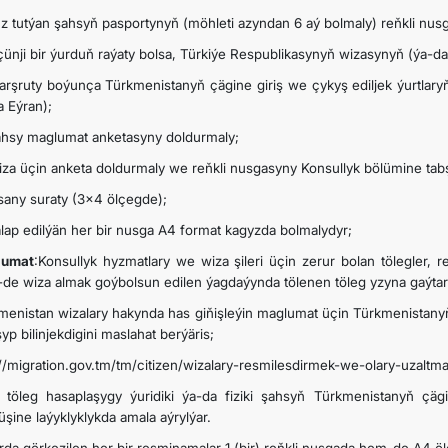
üz tutýan şahsyň pasportynyň (möhleti azyndan 6 aý bolmaly) reňkli nus
çünji bir ýurduň raýaty bolsa, Türkiýe Respublikasynyň wizasynyň (ýa-
arşruty boýunça Türkmenistanyň çägine giriş we çykyş ediljek ýurtlary
a Eýran);
ahsy maglumat anketasyny doldurmaly;
iza üçin anketa doldurmaly we reňkli nusgasyny Konsullyk bölümine tab
 sany suraty (3x4 ölçegde);
alap edilýän her bir nusga A4 format kagyzda bolmalydyr;
lumat
:Konsullyk hyzmatlary we wiza şileri üçin zerur bolan tölegler, 
-de wiza almak goýbolsun edilen ýagdaýynda tölenen töleg yzyna gaýtar
menistan wizalary hakynda has giňişleýin maglumat üçin Türkmenistany
yp bilinjekdigini maslahat berýäris;
://migration.gov.tm/tm/citizen/wizalary-resmilesdirmek-we-olary-uzaltm
 töleg hasaplaşygy ýuridiki ýa-da fiziki şahsyň Türkmenistanyň çäg
üşine laýyklyklykda amala aýrylýar.