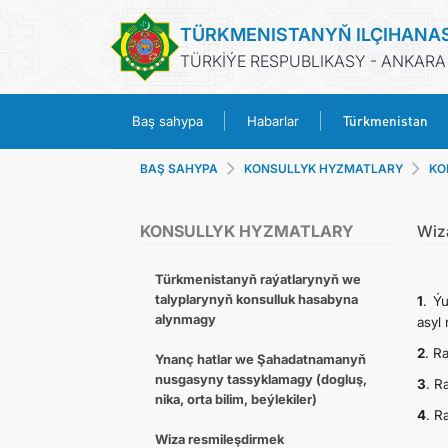
TÜRKMENISTANYŇ ILÇIHANA
TÜRKİÝE RESPUBLIKASY - ANKARA
Türkmenistan
Baş sahypa
Habarlar
BAŞ SAHYPA
KONSULLYK HYZMATLARY
KO
KONSULLYK HYZMATLARY
Wiza
Türkmenistanyň raýatlarynyň we
talyplarynyň konsulluk hasabyna
1
. Ý
alynmagy
asyl
2
. R
Ynanç hatlar we Şahadatnamanyň
nusgasyny tassyklamagy (dogluş,
3
. R
nika, orta bilim, beýlekiler)
4
. R
Wiza resmileşdirmek