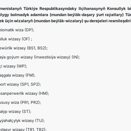
menistanyň Türkiýe Respublikasyndaky Ilçihanasynyň Konsullyk b
tlygy bolmadyk adamlara (mundan beýläk-daşary ýurt raýatlary) 
SYÝAHATÇYLYK
ek üçin wizalaryň (mundan beýläk-wizalary) şu derejeleri resmileşdiril
plomatik wiza (DP);
ARAGATNAŞYK
ulluk wizasy (OF) ;
şewürlik wizasy (BS1, BS2);
aýa goýum wizasy (Inwestisiýa wizasy) (IN);
şçi wizasy (WP);
aşgala wizasy (FM);
port wizasy (SP1, SP2);
nsanperwerlik wizasy (HM);
ususy wiza (PR1, PR2);
Talyp wizasy (ST);
Syýahatçylyk wizasy (TU);
Üstaşyr wizasy (TR1, TR2);