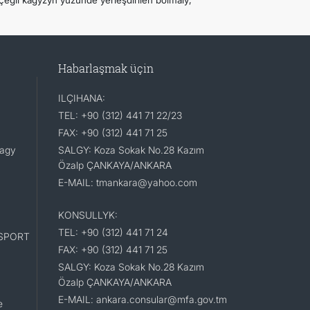
çegli kagyzyň ýüzünde ýerleşdirilen bolmaly;
Habarlaşmak üçin
ILÇIHANA:
TEL: +90 (312) 441 71 22/23
FAX: +90 (312) 441 71 25
lagy
SALGY: Koza Sokak No.28 Kazım
Özalp ÇANKAYA/ANKARA
E-MAIL: tmankara@yahoo.com
KONSULLYK:
TEL: +90 (312) 441 71 24
SPORT
FAX: +90 (312) 441 71 25
SALGY: Koza Sokak No.28 Kazım
Özalp ÇANKAYA/ANKARA
E-MAIL: ankara.consular@mfa.gov.tm
e