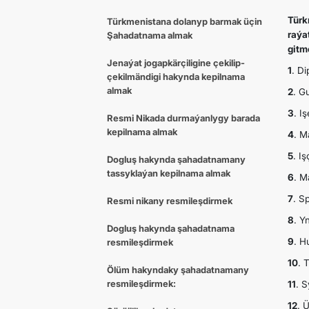
Türk
Türkmenistana dolanyp barmak üçin
raýa
Şahadatnama almak
gitm
Jenaýat jogapkӓrçiligine çekilip-
1
. Di
çekilmӓndigi hakynda kepilnama
almak
2
. G
3
. I
Resmi Nikada durmaýanlygy barada
kepilnama almak
4
. M
5
. I
Dogluş hakynda şahadatnamany
tassyklaýan kepilnama almak
6
. M
7
. S
Resmi nikany resmileşdirmek
8
. Y
Dogluş hakynda şahadatnama
9
. H
resmileşdirmek
10
. 
Ölüm hakyndaky şahadatnamany
resmileşdirmek:
11
. 
12
. 