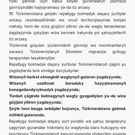
fiziki şahslar üçin kabul edýän guramalaryň ýazmaça
görnüşindäki haýyşnamasy ýa-da öz arzasy
11
. Türkmenistana gelýän raýatlygy bolmadyk daşary ýurtlylar
wizasy resmileşdirilmän we onuň territoriýasynda bolýan
mahaly, hem-de wiza güýjüni ýitiren ýa-da wagty tamamlanan
ýagdaýynda çykylýan wiza bermek hakynda şol şahsyýetleriň
öz arzasy.
Ýüzlenmä goşulan ýüzlenmäniň görnüşi we resminamlaryň
sanawy Türkmenistanyň Döwletm migrasiýa gullugy
tarapyndan tasyklanylýar.
Raýatlygy bolmadyk daşary ýurtlular Türkmenistanyň çägini şu
ýagdaýlarda terk etmäge borçludyrlar:
Wizanyň herket etmeginiň wagtynyň gutaran ýagdaýynda;
Wizanyň uzaltmak baradaky haýyştnamanyň
kanagatlandyrylmadyk ýagdaýynda;
Ýurduň çäginde bolmagynyň wagty gysgaldylan ýa-da wiza
güýjüni ýitiren ýagdaýynda;
Şeýle hem başga sebäpler boýunça, Türkmenistana gelmek
möhleti gutaranda.
Raýatlygy bolmadyk daşary ýurt ýuridiki we şahsy taraplaryny
çagyrýan guramalar hökmany öz wagtynda olara hukugyny we
borçlaryny Türkmenistanyň kanunçylygynda görkezilen esasda