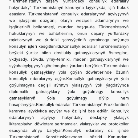
“Türkmenistanyň daşary ýurtlardaky konsullyk edaralary
SYÝAHATÇYLYK
hakyndaky” Türkmenistanyň kanunyna laýyklykda, işiň hukuk
esaslary, Türkmenistanyň konsullyk edaralarynyň açylyşynyň
we işleýşiniň düzgüni, olaryň wezipeli adamlarynyň we
ARAGATNAŞYK
işgärleriniň bellenmegi, mundan başga-da, Türkmenistanyň
hukuklarynyň we bähbitleriniň, onuň daşary ýurtlardaky
raýatlarynyň we ýuridiki şahsyýetiniň goralmagy boýunça
konsulyň işleri kesgitlenildi.Konsullyk edaralar Türkmenistanyň
beýleki ýurtlar bilen dostlukly gatnaşyklarynyň ösmegine,
ykdysady, söwda, ylmy-tehniki, medeni gatnaşyklarynyň we
syýahatçylygynyň giňelmegine ýardam berýärler.Türkmenistan
konsullyk gatnaşyklary ýola goýan döwletlerinde özüniň
konsullyk edaralaryny açýar.Konsullyk gatnaşyklarynyň ýola
goýulmagyna degişli aýratyn ylalaşygyň ýok ýagdaýynda
diplomatik gatnaşyklary ýola goýulmagy konsullyk
gatnaşyklaryň ýola goýulmagy diýlip hem
hasaplanylýar.Konsullyk edaralar Türkmenistanyň Prezidentiniň
kararyna laýyklykda açylýar we öz işini bes edýär. Konsullyk
edaralarynyň açylyşy hakyndaky deslapky ylalaşyk
ikitaraplaýyn döwletara şertnamalar, ylalaşyklar we protokollar
esasynda alnyp barylýar.Konsullyk edaralary öz işinde
Türkmenistanyň Konstitusiýasyndan, häzirki Kanundan,