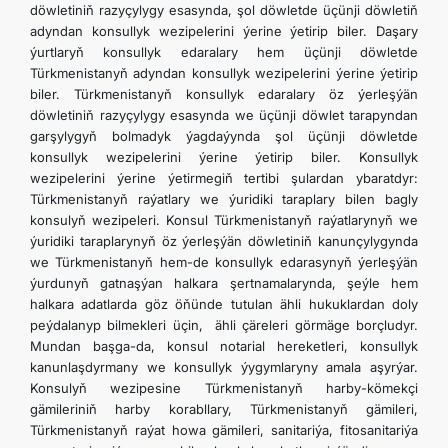
döwletiniň razyçylygy esasynda, şol döwletde üçünji döwletiň
adyndan konsullyk wezipelerini ýerine ýetirip biler. Daşary
ýurtlaryň konsullyk edaralary hem üçünji döwletde
Türkmenistanyň adyndan konsullyk wezipelerini ýerine ýetirip
biler. Türkmenistanyň konsullyk edaralary öz ýerleşýän
döwletiniň razyçylygy esasynda we üçünji döwlet tarapyndan
garşylygyň bolmadyk ýagdaýynda şol üçünji döwletde
konsullyk wezipelerini ýerine ýetirip biler. Konsullyk
wezipelerini ýerine ýetirmegiň tertibi şulardan ybaratdyr:
Türkmenistanyň raýatlary we ýuridiki taraplary bilen bagly
konsulyň wezipeleri. Konsul Türkmenistanyň raýatlarynyň we
ýuridiki taraplarynyň öz ýerleşýän döwletiniň kanunçylygynda
we Türkmenistanyň hem-de konsullyk edarasynyň ýerleşýän
ýurdunyň gatnaşýan halkara şertnamalarynda, şeýle hem
halkara adatlarda göz öňünde tutulan ähli hukuklardan doly
peýdalanyp bilmekleri üçin, ähli çäreleri görmäge borçludyr.
Mundan başga-da, konsul notarial hereketleri, konsullyk
kanunlaşdyrmany we konsullyk ýygymlaryny amala aşyrýar.
Konsulyň wezipesine Türkmenistanyň harby-kömekçi
gämileriniň harby korabllary, Türkmenistanyň gämileri,
Türkmenistanyň raýat howa gämileri, sanitariýa, fitosanitariýa