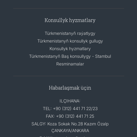
Konsullyk hyzmatlary
Türkmenistanyň raýatlygy
Türkmenistanyň konsullyk gullugy
Konsullyk hyzmatlary
Türkmenistanyň Baş konsullygy - Stambul
Resminamalar
Habarlaşmak üçin
ILÇIHANA:
TEL: +90 (312) 441 71 22/23
FAX: +90 (312) 441 71 25
SALGY: Koza Sokak No.28 Kazım Özalp
ÇANKAYA/ANKARA