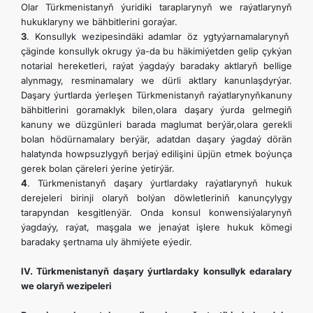
Olar Türkmenistanyň ýuridiki taraplarynyň we raýatlarynyň
hukuklaryny we bähbitlerini goraýar.
3
. Konsullyk wezipesindäki adamlar öz ygtyýarnamalarynyň
çäginde konsullyk okrugy ýa-da bu häkimiýetden gelip çykýan
notarial hereketleri, raýat ýagdaýy baradaky aktlaryň bellige
alynmagy, resminamalary we dürli aktlary kanunlaşdyrýar.
Daşary ýurtlarda ýerleşen Türkmenistanyň raýatlarynyňkanuny
bähbitlerini goramaklyk bilen,olara daşary ýurda gelmegiň
kanuny we düzgünleri barada maglumat berýär,olara gerekli
bolan hödürnamalary berýär, adatdan daşary ýagdaý dörän
halatynda howpsuzlygyň berjaý edilişini üpjün etmek boýunça
gerek bolan çäreleri ýerine ýetirýär.
4
. Türkmenistanyň daşary ýurtlardaky raýatlarynyň hukuk
derejeleri birinji olaryň bolýan döwletleriniň kanunçylygy
tarapyndan kesgitlenýär. Onda konsul konwensiýalarynyň
ýagdaýy, raýat, maşgala we jenaýat işlere hukuk kömegi
baradaky şertnama uly ähmiýete eýedir.
IV. Türkmenistanyň daşary ýurtlardaky konsullyk edaralary
we olaryň wezipeleri