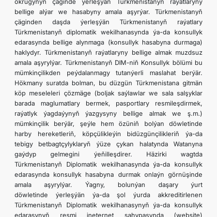
okrugynyň çäginde ýerleşýän Türkmenistanyň raýatlaryny
bellige alýar we hasabyny amala aşyrýar. Türkmenistanyň
çäginden daşda ýerleşýän Türkmenistanyň raýatlary
Türkmenistanyň diplomatik wekilhanasynda ýa-da konsullyk
edarasynda bellige alynmaga (konsullyk hasabyna durmaga)
haklydyr. Türkmenistanyň raýatlaryny bellige almak muzdsuz
amala aşyrylýar. Türkmenistanyň DIM-niň Konsullyk bölümi bu
mümkinçilikden peýdalanmagy tutanýerli maslahat berýär.
Hökmany suratda bolman, bu düzgün Türkmenistana gitmän
köp meseleleri çözmäge (boljak saýlawlar we sala salşyklar
barada maglumatlary bermek, pasportlary resmileşdirmek,
raýatlyk ýagdaýynyň ýazgysyny bellige almak we ş.m.)
mümkinçilik berýär, şeýle hem özüniň bolýan döwletinde
harby hereketleriň, köpçülikleýin bidüzgünçilikleriň ýa-da
tebigy betbagtçylyklaryň ýüze çykan halatynda Watanyna
gaýdyp gelmegini ýeňilleşdirer. Häzirki wagtda
Türkmenistanyň Diplomatik wekilhanasynda ýa-da konsullyk
edarasynda konsullyk hasabyna durmak onlaýn görnüşinde
amala aşyrylýar. Ýagny, bolunýan daşary ýurt
döwletinde ýerleşýän ýa-da şol ýurda akkreditirlenen
Türkmenistanyň Diplomatik wekilhanasynyň ýa-da konsullyk
edarasynyň resmi ineternet sahypasynda (website)