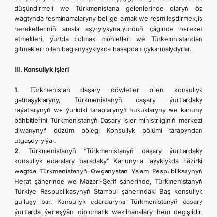
düşündirmeli we Türkmenistana gelenlerinde olaryň öz
wagtynda resminamalaryny bellige almak we resmileşdirmek,iş
hereketleriniň amala aşyrylyşyna,ýurduň çäginde hereket
etmekleri, ýurtda bolmak möhletleri we Türkemnistandan
gitmekleri bilen baglanyşyklykda hasapdan çykarmalydyrlar.
III. Konsullyk işleri
1
. Türkmenistan daşary döwletler bilen konsullyk
gatnaşyklaryny, Türkmenistanyň daşary ýurtlardaky
raýatlarynyň we ýuridiki taraplarynyň hukuklaryny we kanuny
bähbitlerini Türkmenistanyň Daşary işler ministrliginiň merkezi
diwanynyň düzüm bölegi Konsullyk bölümi tarapyndan
utgaşdyrylýar.
2
. Türkmenistanyň “Türkmenistanyň daşary ýurtlardaky
konsullyk edaralary baradaky” Kanunyna laýyklykda häzirki
wagtda Türkmenistanyň Owganystan Yslam Respublikasynyň
Herat şäherinde we Mazari-Şerif şäherinde, Türkmenistanyň
Türkiýe Respublikasynyň Stambul şäherindäki Baş konsullyk
gullugy bar. Konsullyk edaralaryna Türkmenistanyň daşary
ýurtlarda ýerleşýän diplomatik wekilhanalary hem degişlidir.