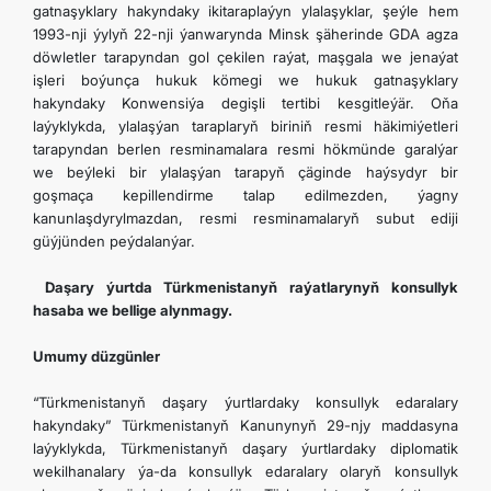
gatnaşyklary hakyndaky ikitaraplaýyn ylalaşyklar, şeýle hem
1993-nji ýylyň 22-nji ýanwarynda Minsk şäherinde GDA agza
döwletler tarapyndan gol çekilen raýat, maşgala we jenaýat
işleri boýunça hukuk kömegi we hukuk gatnaşyklary
hakyndaky Konwensiýa degişli tertibi kesgitleýär. Oňa
laýyklykda, ylalaşýan taraplaryň biriniň resmi häkimiýetleri
tarapyndan berlen resminamalara resmi hökmünde garalýar
we beýleki bir ylalaşýan tarapyň çäginde haýsydyr bir
goşmaça kepillendirme talap edilmezden, ýagny
kanunlaşdyrylmazdan, resmi resminamalaryň subut ediji
güýjünden peýdalanýar.
Daşary ýurtda Türkmenistanyň raýatlarynyň konsullyk
hasaba we bellige alynmagy.
Umumy düzgünler
“Türkmenistanyň daşary ýurtlardaky konsullyk edaralary
hakyndaky” Türkmenistanyň Kanunynyň 29-njy maddasyna
laýyklykda, Türkmenistanyň daşary ýurtlardaky diplomatik
wekilhanalary ýa-da konsullyk edaralary olaryň konsullyk