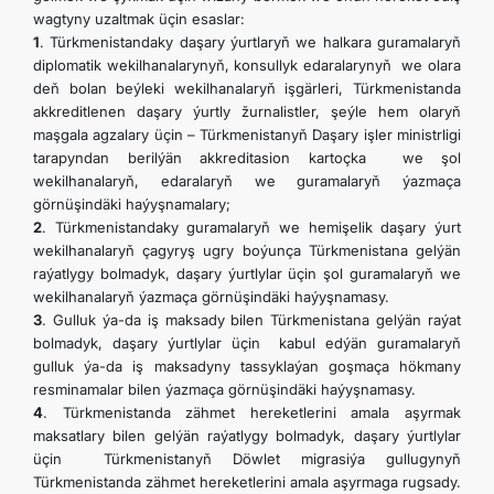
wagtyny uzaltmak üçin esaslar:
1
. Türkmenistandaky daşary ýurtlaryň we halkara guramalaryň
diplomatik wekilhanalarynyň, konsullyk edaralarynyň we olara
deň bolan beýleki wekilhanalaryň işgärleri, Türkmenistanda
akkreditlenen daşary ýurtly žurnalistler, şeýle hem olaryň
maşgala agzalary üçin – Türkmenistanyň Daşary işler ministrligi
tarapyndan berilýän akkreditasion kartoçka we şol
wekilhanalaryň, edaralaryň we guramalaryň ýazmaça
görnüşindäki haýyşnamalary;
2
. Türkmenistandaky guramalaryň we hemişelik daşary ýurt
wekilhanalaryň çagyryş ugry boýunça Türkmenistana gelýän
raýatlygy bolmadyk, daşary ýurtlylar üçin şol guramalaryň we
wekilhanalaryň ýazmaça görnüşindäki haýyşnamasy.
3
. Gulluk ýa-da iş maksady bilen Türkmenistana gelýän raýat
bolmadyk, daşary ýurtlylar üçin kabul edýän guramalaryň
gulluk ýa-da iş maksadyny tassyklaýan goşmaça hökmany
resminamalar bilen ýazmaça görnüşindäki haýyşnamasy.
4
. Türkmenistanda zähmet hereketlerini amala aşyrmak
maksatlary bilen gelýän raýatlygy bolmadyk, daşary ýurtlylar
üçin Türkmenistanyň Döwlet migrasiýa gullugynyň
Türkmenistanda zähmet hereketlerini amala aşyrmaga rugsady.