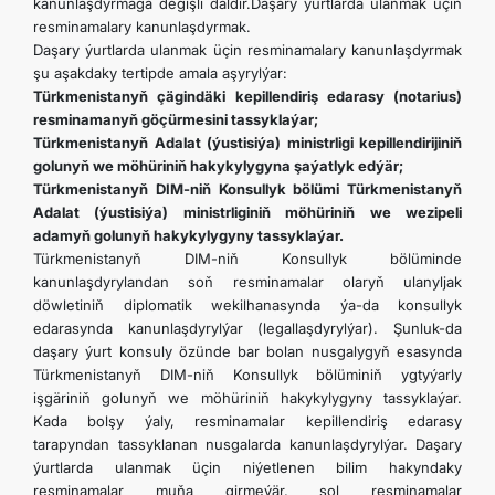
kanunlaşdyrmaga degişli däldir.Daşary ýurtlarda ulanmak üçin
resminamalary kanunlaşdyrmak.
Daşary ýurtlarda ulanmak üçin resminamalary kanunlaşdyrmak
şu aşakdaky tertipde amala aşyrylýar:
Türkmenistanyň çägindäki kepillendiriş edarasy (notarius)
resminamanyň göçürmesini tassyklaýar;
Türkmenistanyň Adalat (ýustisiýa) ministrligi kepillendirijiniň
golunyň we möhüriniň hakykylygyna şaýatlyk edýär;
Türkmenistanyň DIM-niň Konsullyk bölümi Türkmenistanyň
Adalat (ýustisiýa) ministrliginiň möhüriniň we wezipeli
adamyň golunyň hakykylygyny tassyklaýar.
Türkmenistanyň DIM-niň Konsullyk bölüminde
kanunlaşdyrylandan soň resminamalar olaryň ulanyljak
döwletiniň diplomatik wekilhanasynda ýa-da konsullyk
edarasynda kanunlaşdyrylýar (legallaşdyrylýar). Şunluk-da
daşary ýurt konsuly özünde bar bolan nusgalygyň esasynda
Türkmenistanyň DIM-niň Konsullyk bölüminiň ygtyýarly
işgäriniň golunyň we möhüriniň hakykylygyny tassyklaýar.
Kada bolşy ýaly, resminamalar kepillendiriş edarasy
tarapyndan tassyklanan nusgalarda kanunlaşdyrylýar. Daşary
ýurtlarda ulanmak üçin niýetlenen bilim hakyndaky
resminamalar muňa girmeýär, şol resminamalar