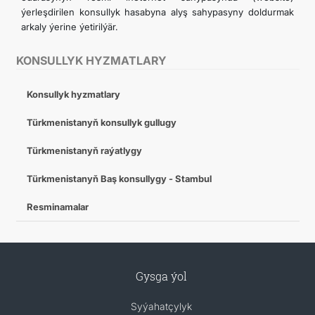
ýerleşdirilen konsullyk hasabyna alyş sahypasyny doldurmak
arkaly ýerine ýetirilýär.
KONSULLYK HYZMATLARY
Konsullyk hyzmatlary
Türkmenistanyň konsullyk gullugy
Türkmenistanyň raýatlygy
Türkmenistanyň Baş konsullygy - Stambul
Resminamalar
Gysga ýol
Syýahatçylyk