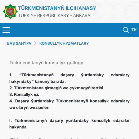
TÜRKMENISTANYŇ ILÇIHANASY
TÜRKİÝE RESPUBLIKASY - ANKARA
TK
BAŞ SAHYPA
KONSULLYK HYZMATLARY
BAŞ SAHYPA
HABARLAR
Türkmenistanyň konsullyk gullugy
1. “Türkmenistanyň daşary ýurtlardaky edaralary
TÜRKMENISTAN
hakyndaky” kanuny barada.
2. Türkmenistana girmegiň we çykmagyň tertibi.
3. Konsullyk işi.
KONSULLYK HYZMATLARY
4. Daşary ýurtlardaky Türkmenistanyň konsullyk edaralary
we olaryň wezipeleri.
KABUL EDILIŞIGE ÝAZYLMAK
I. Türkmenistanyň daşary ýurtlardaky konsullyk edaralar
hakynda
DIM