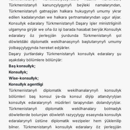
Türkmenistanyň kanunçylygynyň beýleki namalaryndan,
Türkmenistanyň gatnaşýan halkara hukugynyň umumy ykrar
edilen kadalaryndan we halkara şertnamalaryndan ugur alýar.
Konsullyk edaralary Türkmenistanyň Daşary işler ministrliginiň
ulgamyna girýär we oňa öz işi barada hasabat berýär.Konsullyk
edaralary öz ýerleşýän ýurdunda Türkmenistanyň şol
döwletdäki diplomatik wekilhanasynyň baştutanynyň umumy
ýolbaşçylygynda hereket edýärler.
Daşary ýurtlardaky Türkmenistanyň konsullyk edaralary şu
aşakdaky bölümlere bölünýär:
Baş konsullyk;
Konsullyk;
Wise-konsullyk;
Konsullyk agentligi
Türkmenistanyň diplomatik wekilhanalarynyň konsullyk
bölümleri baş konsul ýa-da konsul diýip atlandyrylýan
konsullyk edaralarynyň müdirleri tarapyndan dolandyrylýar.
Türkmenistanyň diplomatik wekilhanalary bolmadyk
döwletlerde bolunýan döwletiň razyçylygy esasynda konsullyk
edaralarynyň üstüne diplomatik wezipeler hem ýüklenilip
bilner. Türkmenistanyň konsullyk edaralary öz ýerleşýän