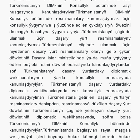
Türkmenistanyň DIM-niň Konsullyk bölüminde asyl
nusgasynda kanunlaşdyrylýar.Türkmenistanyň DIM-niň
Konsullyk bölüminde resminamalary kanunlaşdyrmak üçin
konsullyk ýygymy we iş ýüzünde edilen çykdajylaryň öwezini
dolmagyň hasabyna ýygym alynýar.Türkmenistanyň çäginde
ulanmak üçin daşary ýurt resminamalaryny
kanunlaşdyrmak.Türkmenistanyň çäginde ulanmak üçin
niýetlenen daşary ýurt resminamalary olaryň gelip çykan
döwletiniň Daşary işler ministrliginde ýa-da muňa ygtyýarly
edilen beýleki resmi döwlet edarasynda kanunlaşdyrylandan
soň Türkmenistanyň daşary ýurtlardaky diplomatik
wekilhanalarynda ýa-da konsullyk edaralarynda
kanunlaşdyrylýar. Türkmenistanyň daşary ýurtlardaky
diplomatik wekilhanalarynda we konsullyk edaralarynda
kanunlaşdyrylman Türkmenistana getirilen daşary ýurtlaryň
resminamalary deslapdan, resminamanyň düzülen daşary ýurt
döwletiniň Türkmenistanyň çäginde ýerleşýän daşary ýurt
döwletiniň diplomatik wekilhanasynda, soňra bolsa
Türkmenistanyň DIM-niň Konsullyk bölüminde
kanunlaşdyrylýar.Türkmenistanda baglaşylan raýat, maşgala
we jenaýat işleri boýunça hukuk kömegi hem-de hukuk