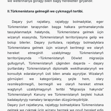
we weterinariýa goragy bilen bagly hereketler girýändir.
II.Türkmenistana gelmegiň we çykmagyň tertibi.
Daşary ýurt raýatlary, raýatlygy bolmadyklar, eger
Türkmenistan tarapyndan başga halkara şertnamalarynda
tassyklanmadyk halatynda, Türkmenistana gelmek üçin
wizanyň esasynda, Türkmenistanyň territoriýasyna gelip we
bolup bilerler. Daşary ýurtlulara, raýatlygy bolmadyklara
Türkmenistana gelmek üçin wizanyň berilmegi we olaryň
hereket etmeginiň uzaldylmagy Türkmenistanyň
territoriýasynda –Türkmenistanyň Döwlet migrasiýa
gullugynyň, Türkmenistanyň çäginden daşarda – daşary
ýurtlardaky Türkmenistanyň diplomatik wekilhanalarynyň we
konsullyk edaralarynyň üsti bilen amala aşyrylýar. Wizalaryň
görnüşleri we kategoriýalary, şeýle hem, olary
resmileşdirmegiň, bermegiň we olaryň hereket etmek
wagtynyň uzaldylmagynyň tertibi “Migrasiýa hakynda”
Türkmenistanyň Kanuny we Türkmenistanyň beýleki hukuk
kadalaşdyryjy namalary tarapyndan düzgünleşdirilýär.
Daşary ýurt raýatlaryna, raýatlygy bolmadyklara Türkmenistana
gelmek we çykmak üçin wizany bermek we onuň hereket ediş