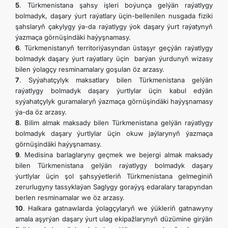
5
. Türkmenistana şahsy işleri boýunça gelýän raýatlygy
bolmadyk, daşary ýurt raýatlary üçin-bellenilen nusgada fiziki
şahslaryň çakylygy ýa-da raýatlygy ýok daşary ýurt raýatynyň
ýazmaça görnüşindäki haýyşnamasy.
6
. Türkmenistanyň territoriýasyndan üstaşyr geçýän raýatlygy
bolmadyk daşary ýurt raýatlary üçin barýan ýurdunyň wizasy
bilen ýolagçy resminamalary goşulan öz arzasy.
7
. Syýahatçylyk maksatlary bilen Türkmenistana gelýän
raýatlygy bolmadyk daşary ýurtlylar üçin kabul edýän
syýahatçylyk guramalaryň ýazmaça görnüşindäki haýyşnamasy
ýa-da öz arzasy.
8
. Bilim almak maksady bilen Türkmenistana gelýän raýatlygy
bolmadyk daşary ýurtlylar üçin okuw jaýlarynyň ýazmaça
görnüşindäki haýyşnamasy.
9
. Medisina barlaglaryny geçmek we bejergi almak maksady
bilen Türkmenistana gelýän raýatlygy bolmadyk daşary
ýurtlylar üçin şol şahsyýetleriň Türkmenistana gelmeginiň
zerurlugyny tassyklaýan Saglygy goraýyş edaralary tarapyndan
berlen resminamalar we öz arzasy.
10
. Halkara gatnawlarda ýolagçylaryň we ýükleriň gatnawyny
amala aşyrýan daşary ýurt ulag ekipažlarynyň düzümine girýän