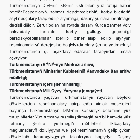
Türkmenistanyň DIM-niň KB-niň üsti bilen ýüz tutuja habar
berýär.Pasportlaryň, zähmet depderçeleriniň, harby biletleriň
asyl nusgalary talap edilip alynmaga, daşary ýurtlara iberilmäge
degişli däldir. Zerur bolan halatynda daşary ýurda zähmet ýoly
hakyndaky hem-de harby gullugy geçendigi
baradakykepilnamalar iberilip bilner.Talap edilip alynýan
resminamalaryň derejesine baglylykda olary ýerine ýetirmek işi
Türkmenistanda şu aşakdaky edaralar tarapyndan amala
aşyrylýar:
Türkmenistanyň RÝNÝ-nyň Merkezi arhiwi;
Türkmenistanyň Ministrler Kabinetiniň ýanyndaky Baş arhiw
müdirligi;
Türkmenistanyň Içeri işler ministrligi;
Türkmenistanyň Milli Gyzyl Ýarymaý jemgyýeti.
Türkmenistanda ýaşaýan Türkmenistanyň raýatlary beýleki
döwletlerden resminamalary talap edip almak meseleleri
boýunça Türkmenistanyň DIM-niň Konsullyk bölümine ýüz
tutup bilerler.Ýüz tutmany resmileşdirmegiň tertibi hem-de ýüz
tutmany ýerine ýetirmegiň möhletleri ilkibaşdaky
maglumatlaryň dolulygyna we şol resminamanyň gelip çykan
döwletiniň kanunçylygynyň talaplaryna baglydyr. Daşary