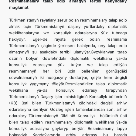
Resminamalary talap edip almagyň tertibi hakyndaky
maglumat
Türkmenistanyň raýatlary zerur bolan resminamalary talap edip
almak üçin Türkmenistanyň daşary ýurtlardaky diplomatik
wekilhanalaryna we konsullyk edaralaryna ýüz tutmaga
haklydyr. Eger-de raýata gerek bolan resminama
Türkmenistanyň çäginde ýerleşen halatynda, ony talap edip
almagynyň şu aşakdaky tertibi ulanylýar.Gyzyklanýan tarap
özüniň bolýan döwletindäki diplomatik wekilhana ýa-da
konsullyk edarasyna ýüz tutýar we talap edilýän
resminamanyň her biri üçin bellenilen görnüşdäki
sowalnamanyň iki nusgasyny doldurýar, şeýle hem degişli
konsullyk ýygymyny töleýär.Resmileşdirilen talap diplomatik
wekilhana ýa-da konsullyk edarasy tarapyndan
Türkmenistanyň Daşary işler ministrliginiň Konsullyk bölüminiň
(KB) üsti bilen Türkmenistanyň çägindäki degişli arhiw
edaralaryna iberilýär. Gözleg işleri tamamlanandan soň, arhiw
edaralary Türkmenistanyň DIM-niň Konsullyk bölüminiň üsti
bilen talap edilen resminamalary diplomatik wekilhana ýa-da
konsullyk edarasyna gaýtaryp berýär. Resminamany tapyp
bolmadyk ýagdaýlarynda arhiw edarasy bu barada