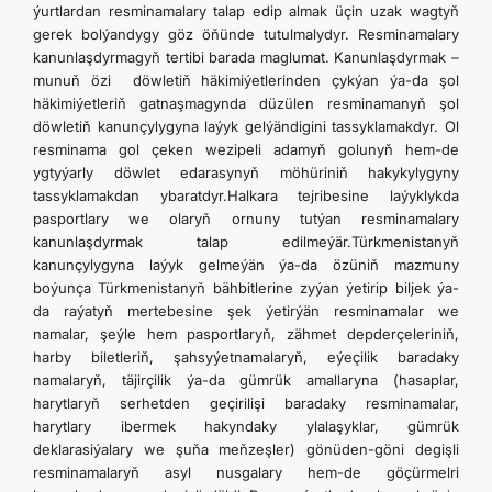
ýurtlardan resminamalary talap edip almak üçin uzak wagtyň
gerek bolýandygy göz öňünde tutulmalydyr. Resminamalary
kanunlaşdyrmagyň tertibi barada maglumat. Kanunlaşdyrmak –
munuň özi döwletiň häkimiýetlerinden çykýan ýa-da şol
häkimiýetleriň gatnaşmagynda düzülen resminamanyň şol
döwletiň kanunçylygyna laýyk gelýändigini tassyklamakdyr. Ol
resminama gol çeken wezipeli adamyň golunyň hem-de
ygtyýarly döwlet edarasynyň möhüriniň hakykylygyny
tassyklamakdan ybaratdyr.Halkara tejribesine laýyklykda
pasportlary we olaryň ornuny tutýan resminamalary
kanunlaşdyrmak talap edilmeýär.Türkmenistanyň
kanunçylygyna laýyk gelmeýän ýa-da özüniň mazmuny
boýunça Türkmenistanyň bähbitlerine zyýan ýetirip biljek ýa-
da raýatyň mertebesine şek ýetirýän resminamalar we
namalar, şeýle hem pasportlaryň, zähmet depderçeleriniň,
harby biletleriň, şahsyýetnamalaryň, eýeçilik baradaky
namalaryň, täjirçilik ýa-da gümrük amallaryna (hasaplar,
harytlaryň serhetden geçirilişi baradaky resminamalar,
harytlary ibermek hakyndaky ylalaşyklar, gümrük
deklarasiýalary we şuňa meňzeşler) gönüden-göni degişli
resminamalaryň asyl nusgalary hem-de göçürmelri