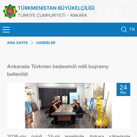
TÜRKMENİSTAN BÜYÜKELÇİLİĞİ
TÜRKİYE CUMHURİYETİ - ANKARA
TR
ANA SAYFA
HABERLER
ANA SAYFA
HABERLER
Ankarada Türkmen bedewiniň milli baýramy
bellenildi
TÜRKMENISTAN
24
Nis
KONSOLOSLUK IŞLEMLERI
RANDEVU ALINIZ
DB
2026-njy ýylyň 24-nji aprelinde Ankara şäherinde