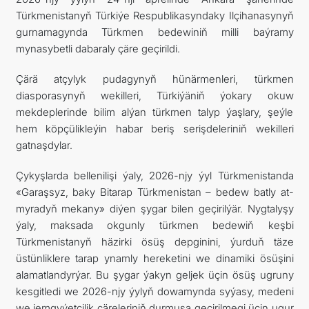
Türkmenistanyň Türkiýe Respublikasyndaky Ilçihanasynyň
TOURISM
gurnamagynda Türkmen bedewiniň milli baýramy
mynasybetli dabaraly çäre geçirildi.
İLETIŞIM
Çärä atçylyk pudagynyň hünärmenleri, türkmen
diasporasynyň wekilleri, Türkiýäniň ýokary okuw
mekdeplerinde bilim alýan türkmen talyp ýaşlary, şeýle
hem köpçülikleýin habar beriş serişdeleriniň wekilleri
gatnaşdylar.
Çykyşlarda bellenilişi ýaly, 2026-njy ýyl Türkmenistanda
«Garaşsyz, baky Bitarap Türkmenistan – bedew batly at-
myradyň mekany» diýen şygar bilen geçirilýär. Nygtalyşy
ýaly, maksada okgunly türkmen bedewiň keşbi
Türkmenistanyň häzirki ösüş depginini, ýurduň täze
üstünliklere tarap ynamly hereketini we dinamiki ösüşini
alamatlandyrýar. Bu şygar ýakyn geljek üçin ösüş ugruny
kesgitledi we 2026-njy ýylyň dowamynda syýasy, medeni
we jemgyýetçilik çäreleriniň durmuşa geçirilmegi üçin ugur