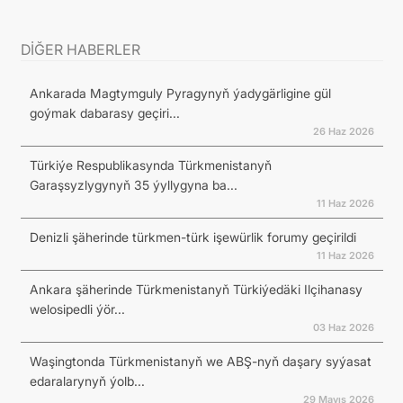
DİĞER HABERLER
Ankarada Magtymguly Pyragynyň ýadygärligine gül
goýmak dabarasy geçiri...
26 Haz 2026
Türkiýe Respublikasynda Türkmenistanyň
Garaşsyzlygynyň 35 ýyllygyna ba...
11 Haz 2026
Denizli şäherinde türkmen-türk işewürlik forumy geçirildi
11 Haz 2026
Ankara şäherinde Türkmenistanyň Türkiýedäki Ilçihanasy
welosipedli ýör...
03 Haz 2026
Waşingtonda Türkmenistanyň we ABŞ-nyň daşary syýasat
edaralarynyň ýolb...
29 Mayıs 2026