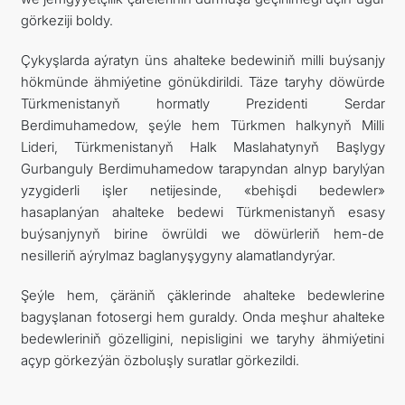
görkeziji boldy.
Çykyşlarda aýratyn üns ahalteke bedewiniň milli buýsanjy
hökmünde ähmiýetine gönükdirildi. Täze taryhy döwürde
Türkmenistanyň hormatly Prezidenti Serdar
Berdimuhamedow, şeýle hem Türkmen halkynyň Milli
Lideri, Türkmenistanyň Halk Maslahatynyň Başlygy
Gurbanguly Berdimuhamedow tarapyndan alnyp barylýan
yzygiderli işler netijesinde, «behişdi bedewler»
hasaplanýan ahalteke bedewi Türkmenistanyň esasy
buýsanjynyň birine öwrüldi we döwürleriň hem-de
nesilleriň aýrylmaz baglanyşygyny alamatlandyrýar.
Şeýle hem, çäräniň çäklerinde ahalteke bedewlerine
bagyşlanan fotosergi hem guraldy. Onda meşhur ahalteke
bedewleriniň gözelligini, nepisligini we taryhy ähmiýetini
açyp görkezýän özboluşly suratlar görkezildi.