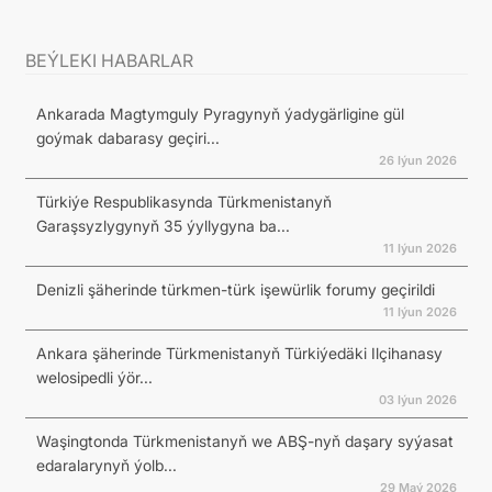
BEÝLEKI HABARLAR
Ankarada Magtymguly Pyragynyň ýadygärligine gül
goýmak dabarasy geçiri...
26 Iýun 2026
Türkiýe Respublikasynda Türkmenistanyň
Garaşsyzlygynyň 35 ýyllygyna ba...
11 Iýun 2026
Denizli şäherinde türkmen-türk işewürlik forumy geçirildi
11 Iýun 2026
Ankara şäherinde Türkmenistanyň Türkiýedäki Ilçihanasy
welosipedli ýör...
03 Iýun 2026
Waşingtonda Türkmenistanyň we ABŞ-nyň daşary syýasat
edaralarynyň ýolb...
29 Maý 2026