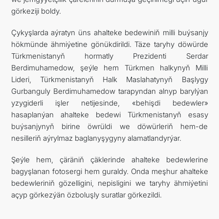
görkeziji boldy.
Çykyşlarda aýratyn üns ahalteke bedewiniň milli buýsanjy
hökmünde ähmiýetine gönükdirildi. Täze taryhy döwürde
Türkmenistanyň hormatly Prezidenti Serdar
Berdimuhamedow, şeýle hem Türkmen halkynyň Milli
Lideri, Türkmenistanyň Halk Maslahatynyň Başlygy
Gurbanguly Berdimuhamedow tarapyndan alnyp barylýan
yzygiderli işler netijesinde, «behişdi bedewler»
hasaplanýan ahalteke bedewi Türkmenistanyň esasy
buýsanjynyň birine öwrüldi we döwürleriň hem-de
nesilleriň aýrylmaz baglanyşygyny alamatlandyrýar.
Şeýle hem, çäräniň çäklerinde ahalteke bedewlerine
bagyşlanan fotosergi hem guraldy. Onda meşhur ahalteke
bedewleriniň gözelligini, nepisligini we taryhy ähmiýetini
açyp görkezýän özboluşly suratlar görkezildi.