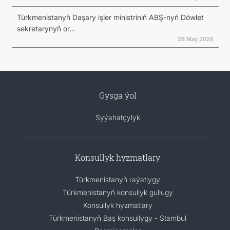
Türkmenistanyň Daşary işler ministriniň ABŞ-nyň Döwlet
sekretarynyň or...
28 Maý 2026
Gysga ýol
Syýahatçylyk
Konsullyk hyzmatlary
Türkmenistanyň raýatlygy
Türkmenistanyň konsullyk gullugy
Konsullyk hyzmatlary
Türkmenistanyň Baş konsullygy - Stambul