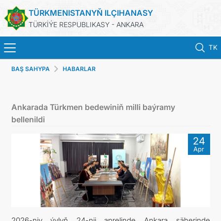
TÜRKMENISTANYŇ ILÇIHANASY
TÜRKİÝE RESPUBLIKASY - ANKARA
TK
BAŞ SAHYPA
HABARLAR
BAŞ SAHYPA
HABARLAR
Ankarada Türkmen bedewiniň milli baýramy
bellenildi
TÜRKMENISTAN
24
Apr
KONSULLYK HYZMATLARY
KABUL EDILIŞIGE ÝAZYLMAK
DIM
2026-njy ýylyň 24-nji aprelinde Ankara şäherinde