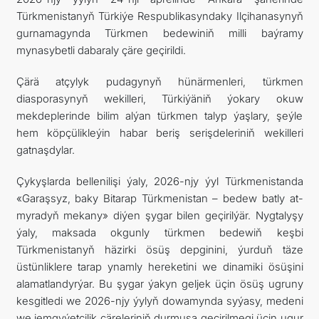
Türkmenistanyň Türkiýe Respublikasyndaky Ilçihanasynyň
SYÝAHATÇYLYK
gurnamagynda Türkmen bedewiniň milli baýramy
mynasybetli dabaraly çäre geçirildi.
ARAGATNAŞYK
Çärä atçylyk pudagynyň hünärmenleri, türkmen
diasporasynyň wekilleri, Türkiýäniň ýokary okuw
mekdeplerinde bilim alýan türkmen talyp ýaşlary, şeýle
hem köpçülikleýin habar beriş serişdeleriniň wekilleri
gatnaşdylar.
Çykyşlarda bellenilişi ýaly, 2026-njy ýyl Türkmenistanda
«Garaşsyz, baky Bitarap Türkmenistan – bedew batly at-
myradyň mekany» diýen şygar bilen geçirilýär. Nygtalyşy
ýaly, maksada okgunly türkmen bedewiň keşbi
Türkmenistanyň häzirki ösüş depginini, ýurduň täze
üstünliklere tarap ynamly hereketini we dinamiki ösüşini
alamatlandyrýar. Bu şygar ýakyn geljek üçin ösüş ugruny
kesgitledi we 2026-njy ýylyň dowamynda syýasy, medeni
we jemgyýetçilik çäreleriniň durmuşa geçirilmegi üçin ugur