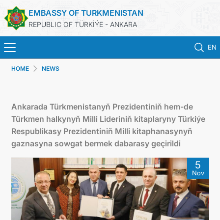
EMBASSY OF TURKMENISTAN
REPUBLIC OF TÜRKİÝE - ANKARA
EN
HOME
NEWS
HOME
NEWS
Ankarada Türkmenistanyň Prezidentiniň hem-de
Türkmen halkynyň Milli Lideriniň kitaplaryny Türkiýe
TURKMENISTAN
Respublikasy Prezidentiniň Milli kitaphanasynyň
gaznasyna sowgat bermek dabarasy geçirildi
CONSULAR SERVICES
5
Nov
SCHEDULE AN APPOINTMENT
MFA