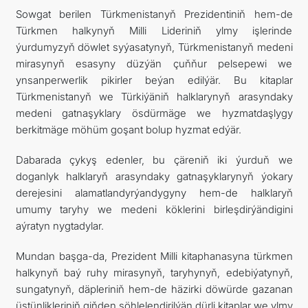
Sowgat berilen Türkmenistanyň Prezidentiniň hem-de
Türkmen halkynyň Milli Lideriniň ylmy işlerinde
ýurdumyzyň döwlet syýasatynyň, Türkmenistanyň medeni
mirasynyň esasyny düzýän çuňňur pelsepewi we
ynsanperwerlik pikirler beýan edilýär. Bu kitaplar
Türkmenistanyň we Türkiýäniň halklarynyň arasyndaky
medeni gatnaşyklary ösdürmäge we hyzmatdaşlygy
berkitmäge möhüm goşant bolup hyzmat edýär.
Dabarada çykyş edenler, bu çäreniň iki ýurduň we
doganlyk halklaryň arasyndaky gatnaşyklarynyň ýokary
derejesini alamatlandyrýandygyny hem-de halklaryň
umumy taryhy we medeni köklerini birleşdirýändigini
aýratyn nygtadylar.
Mundan başga-da, Prezident Milli kitaphanasyna türkmen
halkynyň baý ruhy mirasynyň, taryhynyň, edebiýatynyň,
sungatynyň, däpleriniň hem-de häzirki döwürde gazanan
üstünlikleriniň giňden şöhlelendirilýän dürli kitaplar we ylmy