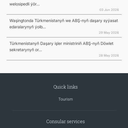
welosipedli ýör...
03 Jun 2026
Waşingtonda Türkmenistanyň we ABŞ-nyň daşary syýasat
edaralarynyň ýolb...
29 May 2026
Türkmenistanyň Daşary işler ministriniň ABŞ-nyň Döwlet
sekretarynyň or...
28 May 2026
Quick links
Tourism
Consular services