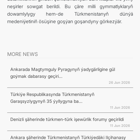
neşirler sowgat berildi. Bu çäre milli gymmatlyklaryň
dowamlylygy hem-de Türkmenistanyň dünýä
medeniýetiniň ösüşine goşýan goşandyny görkezýär.
MORE NEWS
Ankarada Magtymguly Pyragynyň ýadygärligine gül
goýmak dabarasy geçiri...
26 Jun 2026
Türkiýe Respublikasynda Türkmenistanyň
Garaşsyzlygynyň 35 ýyllygyna ba...
11 Jun 2026
Denizli şäherinde türkmen-türk işewürlik forumy geçirildi
11 Jun 2026
Ankara şäherinde Türkmenistanyň Türkiýedäki Ilçihanasy