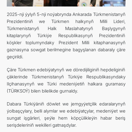
TOURISM
2025-nji ýylyň 5-nji noýabrynda Ankarada Türkmenistanyň
Prezidentiniň we Türkmen halkynyň Milli Lideri,
CONTACT US
Türkmenistanyň Halk Maslahatynyň Başlygynyň
kitaplarynyň Türkiýe Respublikasynyň Prezidentiniň
köşkler toplumyndaky Prezident Milli kitaphanasynyň
gaznasyna sowgat berilmegine bagyşlanan dabaraly çäre
geçirildi.
Çäre Türkmen edebiýatynyň we döredijiliginiň hepdeliginiň
çäklerinde Türkmenistanyň Türkiýe Respublikasyndaky
Ilçihanasynyň we Türki medeniýetiň halkara guramasy
(TÜRKSOÝ) bilen bilelikde gurnaldy.
Dabara Türkiýäniň döwlet we jemgyýetçilik edaralarynyň
ýolbaşçylary, belli alymlar we edebiýatçylar, medeniýet we
sungat işgärleri, şeýle hem köpçülikleýin habar beriş
serişdeleriniň wekilleri gatnaşdylar.