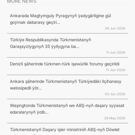
MORE NEWS
Ankarada Magtymguly Pyragynyň ýadygärligine gül
goýmak dabarasy geçiri...
26 Jun 2026
Türkiýe Respublikasynda Türkmenistanyň
Garaşsyzlygynyň 35 ýyllygyna ba...
11 Jun 2026
Denizli şäherinde türkmen-türk işewürlik forumy geçirildi
11 Jun 2026
Ankara şäherinde Türkmenistanyň Türkiýedäki Ilçihanasy
welosipedli ýör...
03 Jun 2026
Waşingtonda Türkmenistanyň we ABŞ-nyň daşary syýasat
edaralarynyň ýolb...
29 May 2026
Türkmenistanyň Daşary işler ministriniň ABŞ-nyň Döwlet