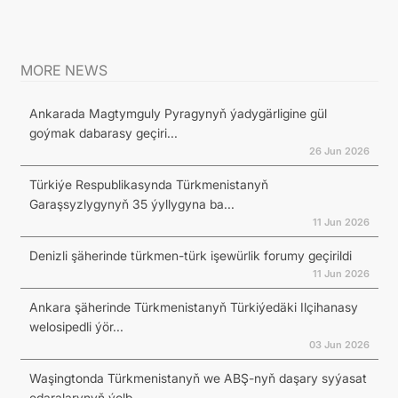
MORE NEWS
Ankarada Magtymguly Pyragynyň ýadygärligine gül
goýmak dabarasy geçiri...
26 Jun 2026
Türkiýe Respublikasynda Türkmenistanyň
Garaşsyzlygynyň 35 ýyllygyna ba...
11 Jun 2026
Denizli şäherinde türkmen-türk işewürlik forumy geçirildi
11 Jun 2026
Ankara şäherinde Türkmenistanyň Türkiýedäki Ilçihanasy
welosipedli ýör...
03 Jun 2026
Waşingtonda Türkmenistanyň we ABŞ-nyň daşary syýasat
edaralarynyň ýolb...