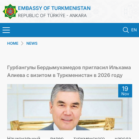
EMBASSY OF TURKMENISTAN
REPUBLIC OF TÜRKİÝE - ANKARA
EN
HOME
NEWS
HOME
NEWS
Гурбангулы Бердымухамедов пригласил Ильхама
Алиева с визитом в Туркменистан в 2026 году
TURKMENISTAN
19
Nov
CONSULAR SERVICES
SCHEDULE AN APPOINTMENT
MFA
Национальный лидер туркменского народа,