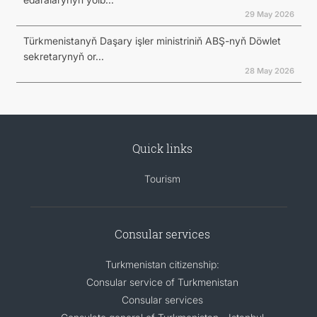
29 May 2026
Türkmenistanyň Daşary işler ministriniň ABŞ-nyň Döwlet
sekretarynyň or...
28 May 2026
Quick links
Tourism
Consular services
Turkmenistan citizenship:
Consular service of Turkmenistan
Consular services