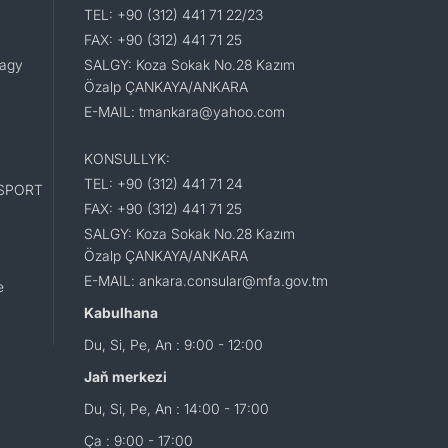
TEL: +90 (312) 441 71 22/23
FAX: +90 (312) 441 71 25
lagy
SALGY: Koza Sokak No.28 Kazım
Özalp ÇANKAYA/ANKARA
E-MAIL: tmankara@yahoo.com
KONSULLYK:
TEL: +90 (312) 441 71 24
SPORT
FAX: +90 (312) 441 71 25
SALGY: Koza Sokak No.28 Kazım
Özalp ÇANKAYA/ANKARA
E-MAIL: ankara.consular@mfa.gov.tm
e
Kabulhana
Du, Si, Pe, An : 9:00 - 12:00
Jaň merkezi
Du, Si, Pe, An : 14:00 - 17:00
Ça : 9:00 - 17:00