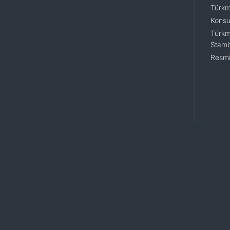
Türkm
Konsu
Türkm
Stamb
Resmi