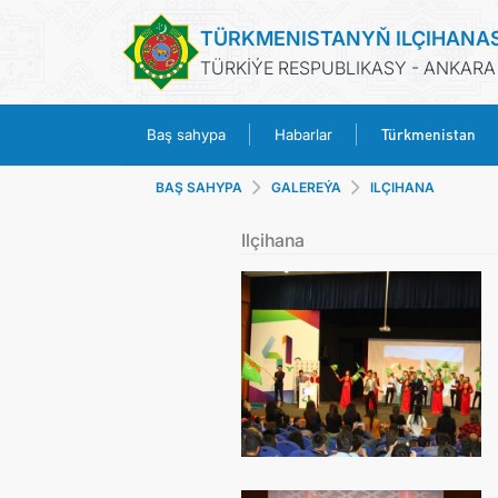
TÜRKMENISTANYŇ ILÇIHANA
TÜRKİÝE RESPUBLIKASY - ANKARA
Türkmenistan
Baş sahypa
Habarlar
BAŞ SAHYPA
GALEREÝA
ILÇIHANA
Ilçihana