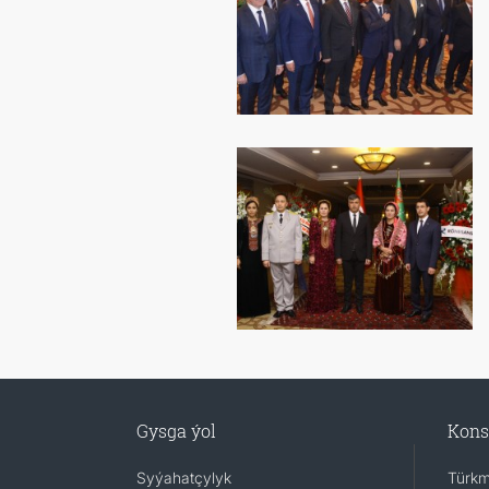
Gysga ýol
Kons
Syýahatçylyk
Türkm