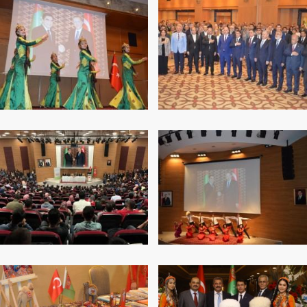
SYÝAHATÇYLYK
ARAGATNAŞYK