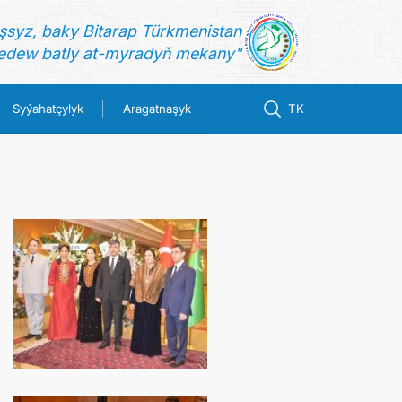
şsyz, baky Bitarap Türkmenistan
dew batly at-myradyň mekany"
Syýahatçylyk
Aragatnaşyk
TK