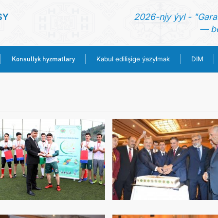
SY
2026-njy ýyl - "Gara
— be
Konsullyk hyzmatlary
Kabul edilişige ýazylmak
DIM
BAŞ SAHYPA
HABARLAR
TÜRKMENISTAN
KONSULLYK HYZMATLARY
KABUL EDILIŞIGE ÝAZYLMAK
DIM