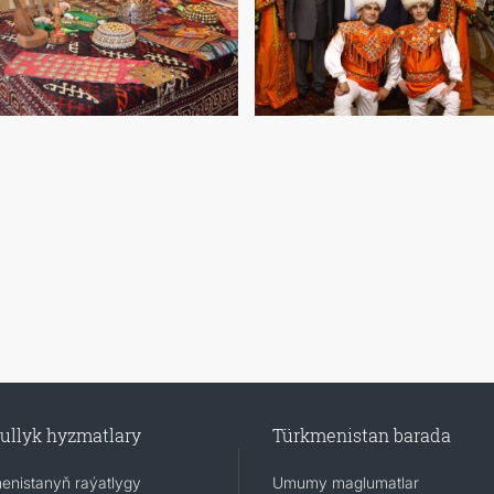
ullyk hyzmatlary
Türkmenistan barada
enistanyň raýatlygy
Umumy maglumatlar