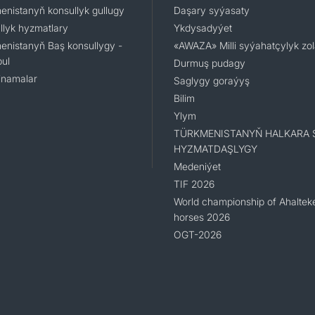
enistanyň konsullyk gullugy
Daşary syýasaty
llyk hyzmatlary
Ykdysadyýet
enistanyň Baş konsullygy -
«AWAZA» Milli syýahatçylyk zo
ul
Durmuş pudagy
namalar
Saglygy goraýyş
Bilim
Ylym
TÜRKMENISTANYŇ HALKARA 
HYZMATDAŞLYGY
Medeniýet
TIF 2026
World championship of Ahaltek
horses 2026
OGT-2026