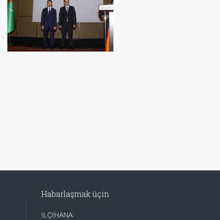
Habarlaşmak üçin
ILÇIHANA: