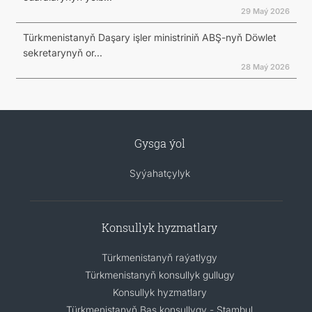
29 Maý 2026
Türkmenistanyň Daşary işler ministriniň ABŞ-nyň Döwlet
sekretarynyň or...
28 Maý 2026
Gysga ýol
Syýahatçylyk
Konsullyk hyzmatlary
Türkmenistanyň raýatlygy
Türkmenistanyň konsullyk gullugy
Konsullyk hyzmatlary
Türkmenistanyň Baş konsullygy - Stambul