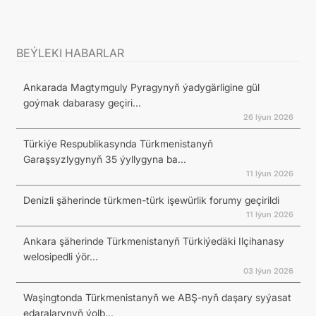
BEÝLEKI HABARLAR
Ankarada Magtymguly Pyragynyň ýadygärligine gül
goýmak dabarasy geçiri...
26 Iýun 2026
Türkiýe Respublikasynda Türkmenistanyň
Garaşsyzlygynyň 35 ýyllygyna ba...
11 Iýun 2026
Denizli şäherinde türkmen-türk işewürlik forumy geçirildi
11 Iýun 2026
Ankara şäherinde Türkmenistanyň Türkiýedäki Ilçihanasy
welosipedli ýör...
03 Iýun 2026
Waşingtonda Türkmenistanyň we ABŞ-nyň daşary syýasat
edaralarynyň ýolb...