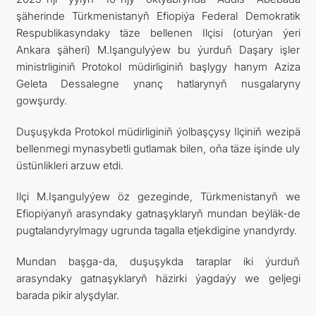
şäherinde Türkmenistanyň Efiopiýa Federal Demokratik
SYÝAHATÇYLYK
Respublikasyndaky täze bellenen Ilçisi (oturýan ýeri
Ankara şäheri) M.Işangulyýew bu ýurduň Daşary işler
ARAGATNAŞYK
ministrliginiň Protokol müdirliginiň başlygy hanym Aziza
Geleta Dessalegne ynanç hatlarynyň nusgalaryny
gowşurdy.
Duşuşykda Protokol müdirliginiň ýolbaşçysy Ilçiniň wezipä
bellenmegi mynasybetli gutlamak bilen, oňa täze işinde uly
üstünlikleri arzuw etdi.
Ilçi M.Işangulyýew öz gezeginde, Türkmenistanyň we
Efiopiýanyň arasyndaky gatnaşyklaryň mundan beýläk-de
pugtalandyrylmagy ugrunda tagalla etjekdigine ynandyrdy.
Mundan başga-da, duşuşykda taraplar iki ýurduň
arasyndaky gatnaşyklaryň häzirki ýagdaýy we geljegi
barada pikir alyşdylar.