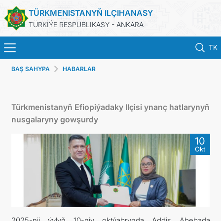
TÜRKMENISTANYŇ ILÇIHANASY
TÜRKİÝE RESPUBLIKASY - ANKARA
TK
BAŞ SAHYPA
HABARLAR
BAŞ SAHYPA
HABARLAR
Türkmenistanyň Efiopiýadaky Ilçisi ynanç hatlarynyň
nusgalaryny gowşurdy
TÜRKMENISTAN
10
Okt
KONSULLYK HYZMATLARY
KABUL EDILIŞIGE ÝAZYLMAK
DIM
2025-nji ýylyň 10-njy oktýabrynda Addis Abebada