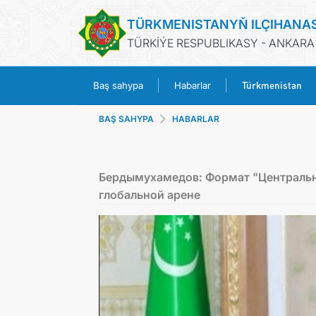
TÜRKMENISTANYŇ ILÇIHANA
TÜRKİÝE RESPUBLIKASY - ANKARA
Türkmenistan
Baş sahypa
Habarlar
BAŞ SAHYPA
HABARLAR
Бердымухамедов: Формат "Центральна
глобальной арене