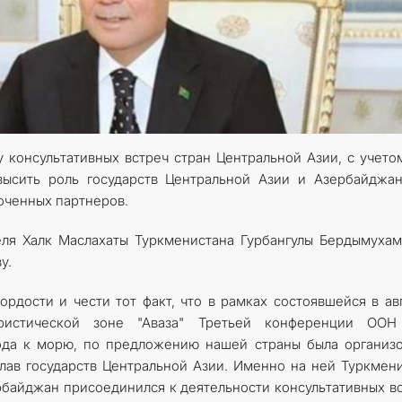
SYÝAHATÇYLYK
ARAGATNAŞYK
консультативных встреч стран Центральной Азии, с учето
высить роль государств Центральной Азии и Азербайджа
лоченных партнеров.
еля Халк Маслахаты Туркменистана Гурбангулы Бердымуха
у.
рдости и чести тот факт, что в рамках состоявшейся в ав
ристической зоне "Аваза" Третьей конференции ООН
ода к морю, по предложению нашей страны была организ
глав государств Центральной Азии. Именно на ней Туркмен
рбайджан присоединился к деятельности консультативных в