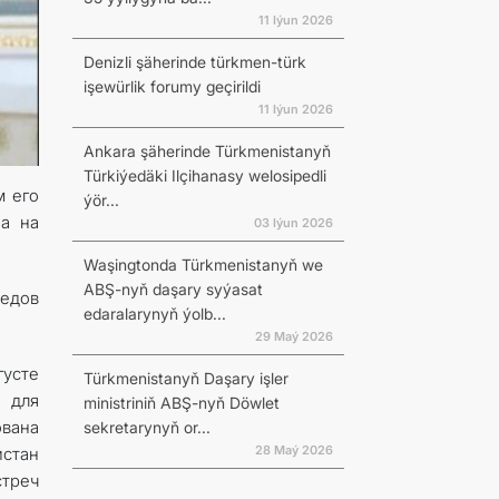
11 Iýun 2026
Denizli şäherinde türkmen-türk
işewürlik forumy geçirildi
11 Iýun 2026
Ankara şäherinde Türkmenistanyň
Türkiýedäki Ilçihanasy welosipedli
м его
ýör...
на на
03 Iýun 2026
Waşingtonda Türkmenistanyň we
ABŞ-nyň daşary syýasat
медов
edaralarynyň ýolb...
29 Maý 2026
густе
Türkmenistanyň Daşary işler
 для
ministriniň ABŞ-nyň Döwlet
ована
sekretarynyň or...
28 Maý 2026
истан
стреч