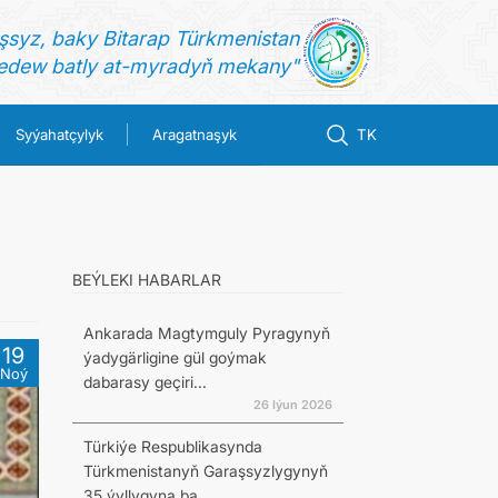
şsyz, baky Bitarap Türkmenistan
dew batly at-myradyň mekany"
Syýahatçylyk
Aragatnaşyk
TK
BEÝLEKI HABARLAR
Ankarada Magtymguly Pyragynyň
19
ýadygärligine gül goýmak
Noý
dabarasy geçiri...
26 Iýun 2026
Türkiýe Respublikasynda
Türkmenistanyň Garaşsyzlygynyň
35 ýyllygyna ba...