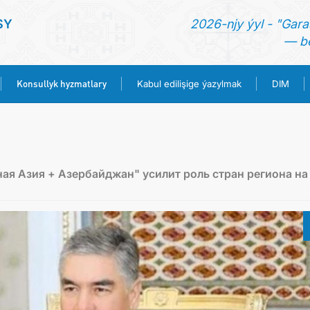
SY
2026-njy ýyl - "Gara
— be
Konsullyk hyzmatlary
Kabul edilişige ýazylmak
DIM
BAŞ SAHYPA
HABARLAR
я Азия + Азербайджан" усилит роль стран региона на
TÜRKMENISTAN
KONSULLYK HYZMATLARY
KABUL EDILIŞIGE ÝAZYLMAK
DIM