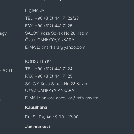
ILÇIHANA:
TEL: +90 (312) 441 71 22/23
FAX: +90 (312) 441 71 25
lagy
SALGY: Koza Sokak No.28 Kazım
Özalp ÇANKAYA/ANKARA
E-MAIL: tmankara@yahoo.com
KONSULLYK:
TEL: +90 (312) 441 71 24
SPORT
FAX: +90 (312) 441 71 25
SALGY: Koza Sokak No.28 Kazım
Özalp ÇANKAYA/ANKARA
E-MAIL: ankara.consular@mfa.gov.tm
e
Kabulhana
Du, Si, Pe, An : 9:00 - 12:00
Jaň merkezi