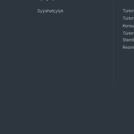
Syýahatçylyk
Türkm
Türkm
Konsu
Türkm
Stamb
Resmi