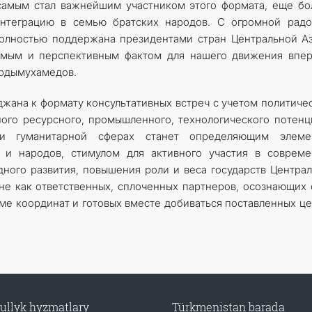
 самым стал важнейшим участником этого формата, еще б
нтеграцию в семью братских народов. С огромной радо
полностью поддержана президентами стран Центральной А
чимым и перспективным фактом для нашего движения впе
ердымухамедов.
жана к формату консультативных встреч с учетом политиче
ного ресурсного, промышленного, технологического потенц
 и гуманитарной сферах станет определяющим элеме
 и народов, стимулом для активного участия в совреме
ного развития, повышения роли и веса государств Центра
не как ответственных, сплоченных партнеров, осознающих
ме координат и готовых вместе добиваться поставленных це
ullyk hyzmatlary
Türkmenistan barada