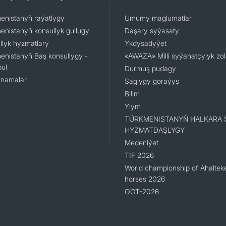
enistanyň raýatlygy
Umumy maglumatlar
enistanyň konsullyk gullugy
Daşary syýasaty
llyk hyzmatlary
Ykdysadyýet
enistanyň Baş konsullygy -
«AWAZA» Milli syýahatçylyk zo
ul
Durmuş pudagy
namalar
Saglygy goraýyş
Bilim
Ylym
TÜRKMENISTANYŇ HALKARA 
HYZMATDAŞLYGY
Medeniýet
TIF 2026
World championship of Ahaltek
horses 2026
OGT-2026