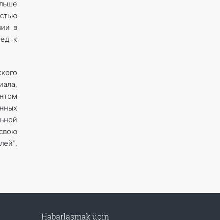
ольше
стью
зии в
ред к
ского
иала,
нтом
нных
льной
 свою
лей",
Habarlaşmak üçin