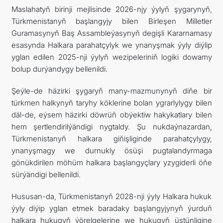
Maslahatyň birinji mejlisinde 2026-njy ýylyň şygarynyň,
Türkmenistanyň başlangyjy bilen Birleşen Milletler
Guramasynyň Baş Assambleýasynyň degişli Kararnamasy
esasynda Halkara parahatçylyk we ynanyşmak ýyly diýlip
yglan edilen 2025-nji ýylyň wezipeleriniň logiki dowamy
bolup durýandygy bellenildi.
Şeýle-de häzirki şygaryň many-mazmunynyň diňe bir
türkmen halkynyň taryhy köklerine bolan ygrarlylygy bilen
däl-de, eýsem häzirki döwrüň obýektiw hakykatlary bilen
hem şertlendirilýändigi nygtaldy. Şu nukdaýnazardan,
Türkmenistanyň halkara giňişliginde parahatçylygy,
ynanyşmagy we durnukly ösüşi pugtalandyrmaga
gönükdirilen möhüm halkara başlangyçlary yzygiderli öňe
sürýändigi bellenildi.
Hususan-da, Türkmenistanyň 2028-nji ýyly Halkara hukuk
ýyly diýip yglan etmek baradaky başlangyjynyň ýurduň
halkara hukugyň ýörelgelerine we hukugyň üstünligine