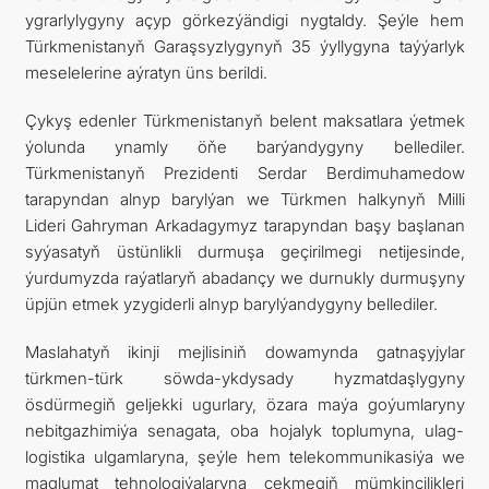
ygrarlylygyny açyp görkezýändigi nygtaldy. Şeýle hem
Türkmenistanyň Garaşsyzlygynyň 35 ýyllygyna taýýarlyk
meselelerine aýratyn üns berildi.
Çykyş edenler Türkmenistanyň belent maksatlara ýetmek
ýolunda ynamly öňe barýandygyny bellediler.
Türkmenistanyň Prezidenti Serdar Berdimuhamedow
tarapyndan alnyp barylýan we Türkmen halkynyň Milli
Lideri Gahryman Arkadagymyz tarapyndan başy başlanan
syýasatyň üstünlikli durmuşa geçirilmegi netijesinde,
ýurdumyzda raýatlaryň abadançy we durnukly durmuşyny
üpjün etmek yzygiderli alnyp barylýandygyny bellediler.
Maslahatyň ikinji mejlisiniň dowamynda gatnaşyjylar
türkmen-türk söwda-ykdysady hyzmatdaşlygyny
ösdürmegiň geljekki ugurlary, özara maýa goýumlaryny
nebitgazhimiýa senagata, oba hojalyk toplumyna, ulag-
logistika ulgamlaryna, şeýle hem telekommunikasiýa we
maglumat tehnologiýalaryna çekmegiň mümkinçilikleri