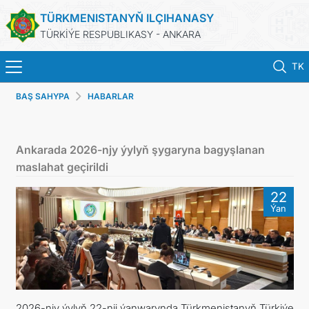
TÜRKMENISTANYŇ ILÇIHANASY
TÜRKİÝE RESPUBLIKASY - ANKARA
TK
BAŞ SAHYPA
HABARLAR
BAŞ SAHYPA
HABARLAR
Ankarada 2026-njy ýylyň şygaryna bagyşlanan
maslahat geçirildi
TÜRKMENISTAN
22
Ýan
KONSULLYK HYZMATLARY
KABUL EDILIŞIGE ÝAZYLMAK
DIM
2026-njy ýylyň 22-nji ýanwarynda Türkmenistanyň Türkiýe