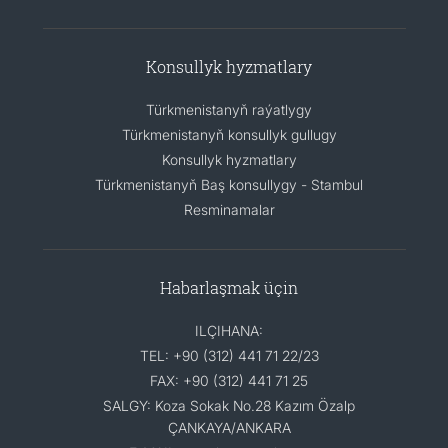
Konsullyk hyzmatlary
Türkmenistanyň raýatlygy
Türkmenistanyň konsullyk gullugy
Konsullyk hyzmatlary
Türkmenistanyň Baş konsullygy - Stambul
Resminamalar
Habarlaşmak üçin
ILÇIHANA:
TEL: +90 (312) 441 71 22/23
FAX: +90 (312) 441 71 25
SALGY: Koza Sokak No.28 Kazım Özalp
ÇANKAYA/ANKARA