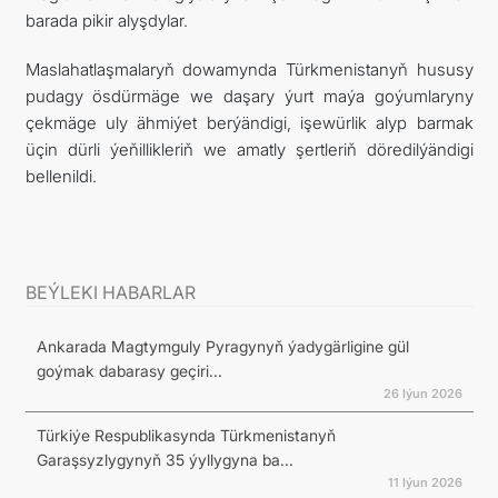
barada pikir alyşdylar.
Maslahatlaşmalaryň dowamynda Türkmenistanyň hususy
pudagy ösdürmäge we daşary ýurt maýa goýumlaryny
çekmäge uly ähmiýet berýändigi, işewürlik alyp barmak
üçin dürli ýeňillikleriň we amatly şertleriň döredilýändigi
bellenildi.
BEÝLEKI HABARLAR
Ankarada Magtymguly Pyragynyň ýadygärligine gül
goýmak dabarasy geçiri...
26 Iýun 2026
Türkiýe Respublikasynda Türkmenistanyň
Garaşsyzlygynyň 35 ýyllygyna ba...
11 Iýun 2026