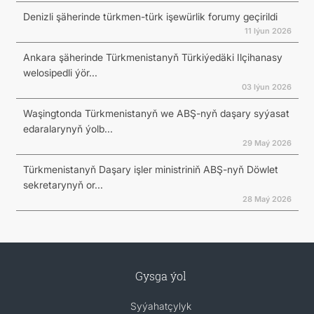
Denizli şäherinde türkmen-türk işewürlik forumy geçirildi
11 Iýun 2026
Ankara şäherinde Türkmenistanyň Türkiýedäki Ilçihanasy
welosipedli ýör...
03 Iýun 2026
Waşingtonda Türkmenistanyň we ABŞ-nyň daşary syýasat
edaralarynyň ýolb...
29 Maý 2026
Türkmenistanyň Daşary işler ministriniň ABŞ-nyň Döwlet
sekretarynyň or...
28 Maý 2026
Gysga ýol
Syýahatçylyk