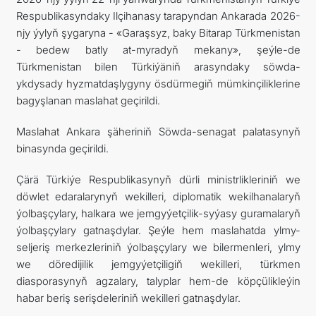
Respublikasyndaky Ilçihanasy tarapyndan Ankarada 2026-
SYÝAHATÇYLYK
njy ýylyň şygaryna - «Garaşsyz, baky Bitarap Türkmenistan
- bedew batly at-myradyň mekany», şeýle-de
ARAGATNAŞYK
Türkmenistan bilen Türkiýäniň arasyndaky söwda-
ykdysady hyzmatdaşlygyny ösdürmegiň mümkinçiliklerine
bagyşlanan maslahat geçirildi.
Maslahat Ankara şäheriniň Söwda-senagat palatasynyň
binasynda geçirildi.
Çärä Türkiýe Respublikasynyň dürli ministrlikleriniň we
döwlet edaralarynyň wekilleri, diplomatik wekilhanalaryň
ýolbaşçylary, halkara we jemgyýetçilik-syýasy guramalaryň
ýolbaşçylary gatnaşdylar. Şeýle hem maslahatda ylmy-
seljeriş merkezleriniň ýolbaşçylary we bilermenleri, ylmy
we döredijilik jemgyýetçiligiň wekilleri, türkmen
diasporasynyň agzalary, talyplar hem-de köpçülikleýin
habar beriş serişdeleriniň wekilleri gatnaşdylar.