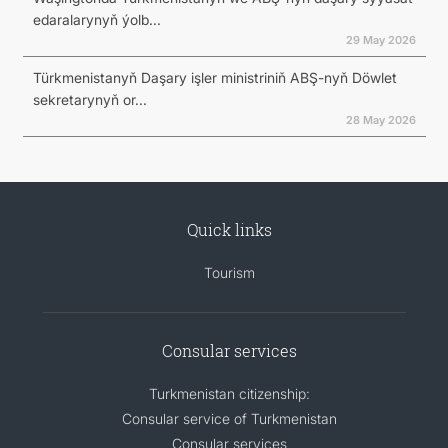
edaralarynyň ýolb...
29 May 2026
Türkmenistanyň Daşary işler ministriniň ABŞ-nyň Döwlet
sekretarynyň or...
28 May 2026
Quick links
Tourism
Consular services
Turkmenistan citizenship:
Consular service of Turkmenistan
Consular services