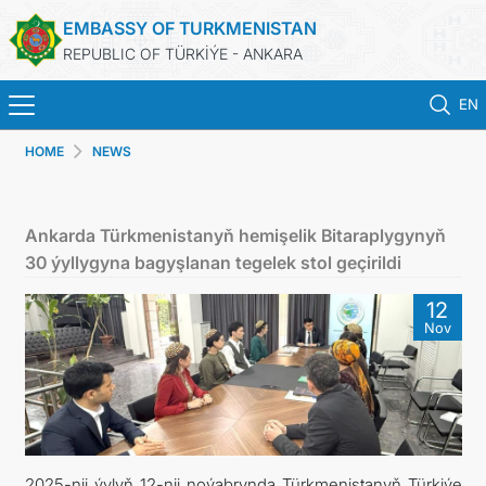
EMBASSY OF TURKMENISTAN
REPUBLIC OF TÜRKİÝE - ANKARA
EN
HOME
NEWS
HOME
NEWS
Ankarda Türkmenistanyň hemişelik Bitaraplygynyň
30 ýyllygyna bagyşlanan tegelek stol geçirildi
TURKMENISTAN
12
Nov
CONSULAR SERVICES
SCHEDULE AN APPOINTMENT
MFA
2025-nji ýylyň 12-nji noýabrynda Türkmenistanyň Türkiýe