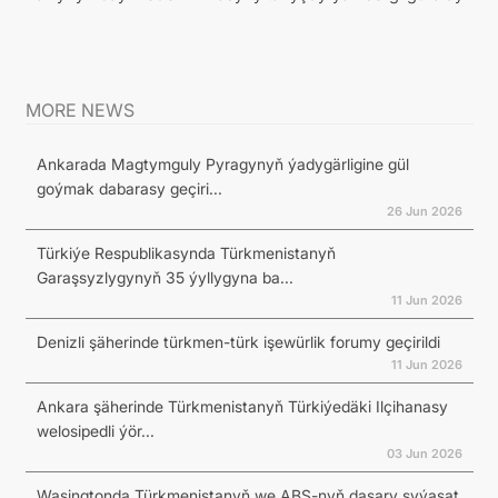
MORE NEWS
Ankarada Magtymguly Pyragynyň ýadygärligine gül
goýmak dabarasy geçiri...
26 Jun 2026
Türkiýe Respublikasynda Türkmenistanyň
Garaşsyzlygynyň 35 ýyllygyna ba...
11 Jun 2026
Denizli şäherinde türkmen-türk işewürlik forumy geçirildi
11 Jun 2026
Ankara şäherinde Türkmenistanyň Türkiýedäki Ilçihanasy
welosipedli ýör...
03 Jun 2026
Waşingtonda Türkmenistanyň we ABŞ-nyň daşary syýasat