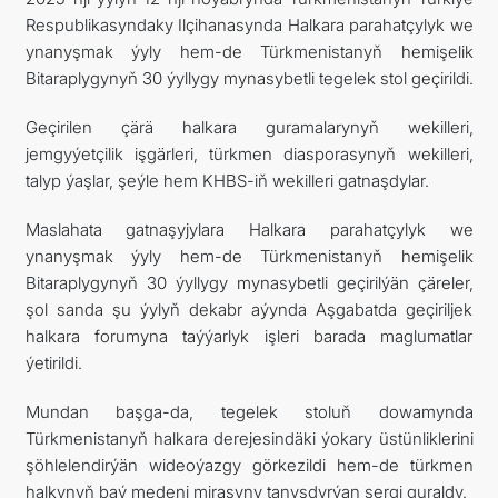
Respublikasyndaky Ilçihanasynda Halkara parahatçylyk we
TOURISM
ynanyşmak ýyly hem-de Türkmenistanyň hemişelik
Bitaraplygynyň 30 ýyllygy mynasybetli tegelek stol geçirildi.
CONTACT US
Geçirilen çärä halkara guramalarynyň wekilleri,
jemgyýetçilik işgärleri, türkmen diasporasynyň wekilleri,
talyp ýaşlar, şeýle hem KHBS-iň wekilleri gatnaşdylar.
Maslahata gatnaşyjylara Halkara parahatçylyk we
ynanyşmak ýyly hem-de Türkmenistanyň hemişelik
Bitaraplygynyň 30 ýyllygy mynasybetli geçirilýän çäreler,
şol sanda şu ýylyň dekabr aýynda Aşgabatda geçiriljek
halkara forumyna taýýarlyk işleri barada maglumatlar
ýetirildi.
Mundan başga-da, tegelek stoluň dowamynda
Türkmenistanyň halkara derejesindäki ýokary üstünliklerini
şöhlelendirýän wideoýazgy görkezildi hem-de türkmen
halkynyň baý medeni mirasyny tanyşdyrýan sergi guraldy.