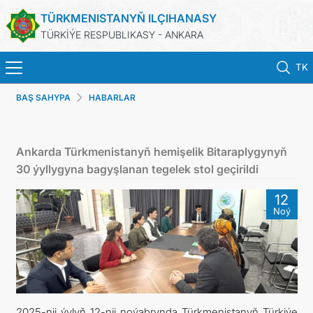
TÜRKMENISTANYŇ ILÇIHANASY
TÜRKİÝE RESPUBLIKASY - ANKARA
TK
BAŞ SAHYPA
HABARLAR
BAŞ SAHYPA
HABARLAR
Ankarda Türkmenistanyň hemişelik Bitaraplygynyň
30 ýyllygyna bagyşlanan tegelek stol geçirildi
TÜRKMENISTAN
12
Noý
KONSULLYK HYZMATLARY
KABUL EDILIŞIGE ÝAZYLMAK
DIM
2025-nji ýylyň 12-nji noýabrynda Türkmenistanyň Türkiýe