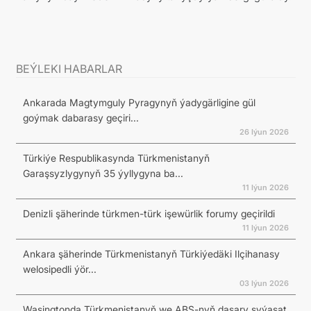
BEÝLEKI HABARLAR
Ankarada Magtymguly Pyragynyň ýadygärligine gül
goýmak dabarasy geçiri...
26 Iýun 2026
Türkiýe Respublikasynda Türkmenistanyň
Garaşsyzlygynyň 35 ýyllygyna ba...
11 Iýun 2026
Denizli şäherinde türkmen-türk işewürlik forumy geçirildi
11 Iýun 2026
Ankara şäherinde Türkmenistanyň Türkiýedäki Ilçihanasy
welosipedli ýör...
03 Iýun 2026
Waşingtonda Türkmenistanyň we ABŞ-nyň daşary syýasat