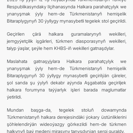
Respublikasyndaky Ilçihanasynda Halkara parahatçylyk we
SYÝAHATÇYLYK
ynanyşmak ýyly hem-de Türkmenistanyň hemişelik
Bitaraplygynyň 30 ýyllygy mynasybetli tegelek stol geçirildi.
ARAGATNAŞYK
Geçirilen çärä halkara guramalarynyň wekilleri,
jemgyýetçilik işgärleri, türkmen diasporasynyň wekilleri,
talyp ýaşlar, şeýle hem KHBS-iň wekilleri gatnaşdylar.
Maslahata gatnaşyjylara Halkara parahatçylyk we
ynanyşmak ýyly hem-de Türkmenistanyň hemişelik
Bitaraplygynyň 30 ýyllygy mynasybetli geçirilýän çäreler,
şol sanda şu ýylyň dekabr aýynda Aşgabatda geçiriljek
halkara forumyna taýýarlyk işleri barada maglumatlar
ýetirildi.
Mundan başga-da, tegelek stoluň dowamynda
Türkmenistanyň halkara derejesindäki ýokary üstünliklerini
şöhlelendirýän wideoýazgy görkezildi hem-de türkmen
halkynyň baý medeni mirasyny tanyşdyrýan sergi guraldy.