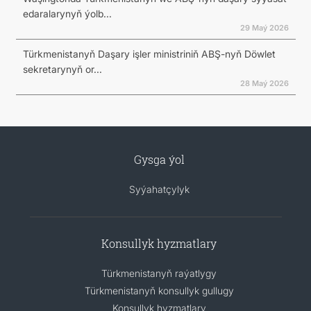
edaralarynyň ýolb...
29 Maý 2026
Türkmenistanyň Daşary işler ministriniň ABŞ-nyň Döwlet
sekretarynyň or...
28 Maý 2026
Gysga ýol
Syýahatçylyk
Konsullyk hyzmatlary
Türkmenistanyň raýatlygy
Türkmenistanyň konsullyk gullugy
Konsullyk hyzmatlary