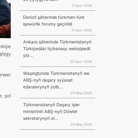
11 Iýun 2026
Denizli şäherinde türkmen-türk
işewürlik forumy geçirildi
11 Iýun 2026
Ankara şäherinde Türkmenistanyň
rkiýe
Türkiýedäki Ilçihanasy welosipedli
şlygy
ýör...
03 Iýun 2026
Waşingtonda Türkmenistanyň we
erwer
ABŞ-nyň daşary syýasat
edaralarynyň ýolb...
29 Maý 2026
, şol
Türkmenistanyň Daşary işler
ministriniň ABŞ-nyň Döwlet
sekretarynyň or...
28 Maý 2026