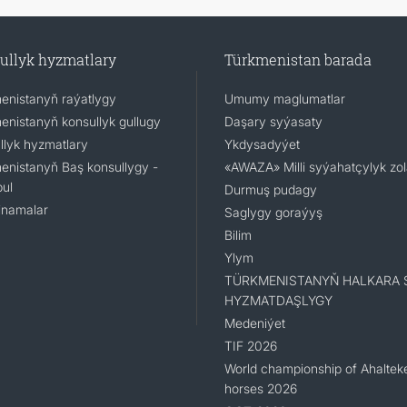
ullyk hyzmatlary
Türkmenistan barada
enistanyň raýatlygy
Umumy maglumatlar
enistanyň konsullyk gullugy
Daşary syýasaty
llyk hyzmatlary
Ykdysadyýet
enistanyň Baş konsullygy -
«AWAZA» Milli syýahatçylyk zo
ul
Durmuş pudagy
namalar
Saglygy goraýyş
Bilim
Ylym
TÜRKMENISTANYŇ HALKARA 
HYZMATDAŞLYGY
Medeniýet
TIF 2026
World championship of Ahaltek
horses 2026