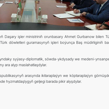
TOURISM
İLETIŞIM
yň Daşary işler ministriniň orunbasary Ahmet Gurbanow bilen Tü
ürk döwletleri guramasynyň işleri boýunça Baş müdirliginiň ba
rasyndaky syýasy-diplomatik, söwda-ykdysady we medeni-ynsanp
y ara alyp maslahatlaşdylar.
spublikasynyň arasynda ikitaraplaýyn we köptaraplaýyn görnüşde
de hyzmatdaşlygyň geljegi barada pikir alyşdylar.