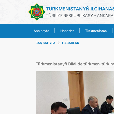
TÜRKMENISTANYŇ ILÇIHANA
TÜRKİÝE RESPUBLIKASY - ANKARA
Türkmenistan
Ana sayfa
Haberler
BAŞ SAHYPA
HABARLAR
Türkmenistanyň DIM-de türkmen-türk hy