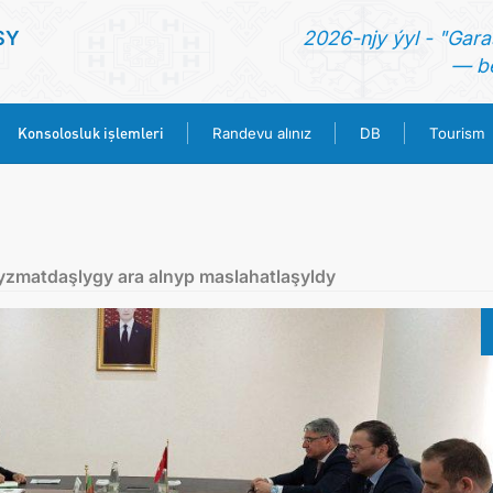
SY
2026-njy ýyl - "Gara
— be
Konsolosluk işlemleri
Randevu alınız
DB
Tourism
ANA SAYFA
HABERLER
zmatdaşlygy ara alnyp maslahatlaşyldy
TÜRKMENISTAN
KONSOLOSLUK IŞLEMLERI
RANDEVU ALINIZ
DB