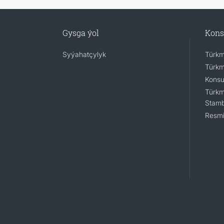
Gysga ýol
Kons
Syýahatçylyk
Türkm
Türkm
Konsu
Türkm
Stamb
Resmi