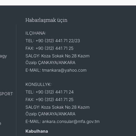
Habarlaşmak üçin
ILÇIHANA:
TEL: +90 (312) 441 71 22/23
FAX: +90 (312) 441 71 25
lagy
SALGY: Koza Sokak No.28 Kazım
Özalp ÇANKAYA/ANKARA
E-MAIL: tmankara@yahoo.com
KONSULLYK:
TEL: +90 (312) 441 71 24
SPORT
FAX: +90 (312) 441 71 25
SALGY: Koza Sokak No.28 Kazım
Özalp ÇANKAYA/ANKARA
E-MAIL: ankara.consular@mfa.gov.tm
e
Kabulhana