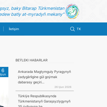
şsyz, baky Bitarap Türkmenistan
dew batly at-myradyň mekany"
İletişim
TK
BEÝLEKI HABARLAR
6
Ankarada Magtymguly Pyragynyň
Iýun
ýadygärligine gül goýmak
dabarasy geçiri...
26 Iýun 2026
Türkiýe Respublikasynda
Türkmenistanyň Garaşsyzlygynyň
35 ýyllygyna ba...