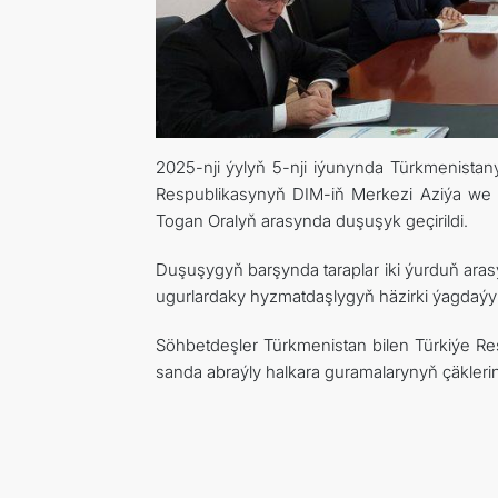
2025-nji ýylyň 5-nji iýunynda Türkmenistan
Respublikasynyň DIM-iň Merkezi Aziýa we T
Togan Oralyň arasynda duşuşyk geçirildi.
Duşuşygyň barşynda taraplar iki ýurduň a
ugurlardaky hyzmatdaşlygyň häzirki ýagdaýyn
Söhbetdeşler Türkmenistan bilen Türkiýe Re
sanda abraýly halkara guramalarynyň çäklerin