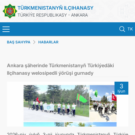
TÜRKMENISTANYŇ ILÇIHANASY
TÜRKİÝE RESPUBLIKASY - ANKARA
TK
BAŞ SAHYPA
HABARLAR
ANA SAYFA
HABERLER
Ankara şäherinde Türkmenistanyň Türkiýedäki
Ilçihanasy welosipedli ýörüşi gurnady
TÜRKMENISTAN
3
Iýun
KONSOLOSLUK IŞLEMLERI
RANDEVU ALINIZ
DB
2026-njy ýylyň 3-nji iýunynda Türkmenistanyň Türkiýe