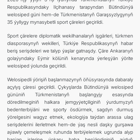
Respublikasyndaky Ilçihanasy tarapyndan Bütindünýä
TOURISM
welosiped güni hem-de Türkmenistanyň Garaşsyzlygynyň
35 ýyllygy mynasybetli sport çäreleri geçirildi.
İLETIŞIM
Sport çärelere diplomatik wekilhanalaryň işgärleri, türkmen
diasporasynyň wekilleri, Türkiýe Respublikasynyň habar
beriş serişdeleri we talyp ýaşlar gatnaşdy. Çäre Ankaranyň
golaýyndaky Eýmir kölüniň kenarynda ýerleşýän ýörite
welosiped ýolunda geçirildi.
Welosipedli ýörişiň başlanmazynyň öňüsyrasynda dabaraly
açylyş çäresi geçirildi. Çykyşlarda Bütindünýä welosiped
gününiň Türkmenistanyň başlangyjy esasynda
döredilmeginiň halkara jemgyýetçiliginiň ýurdumyzyň
bedenterbiýäni we sporty ösdürmek, sagdyn durmuş
ýörelgesini wagyz etmek, ekologiýa taýdan arassa ulag
serişdelerini ilerletmek hem-de ýaş nesli daşky gurşawa
aýawly çemeleşmek ruhunda terbiýelemek ugrunda alyp
barýan işlerine ýokary baha berýändiginiň aýdyň