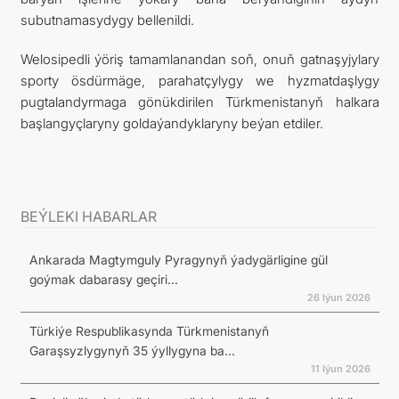
subutnamasydygy bellenildi.
Welosipedli ýöriş tamamlanandan soň, onuň gatnaşyjylary
sporty ösdürmäge, parahatçylygy we hyzmatdaşlygy
pugtalandyrmaga gönükdirilen Türkmenistanyň halkara
başlangyçlaryny goldaýandyklaryny beýan etdiler.
BEÝLEKI HABARLAR
Ankarada Magtymguly Pyragynyň ýadygärligine gül
goýmak dabarasy geçiri...
26 Iýun 2026
Türkiýe Respublikasynda Türkmenistanyň
Garaşsyzlygynyň 35 ýyllygyna ba...
11 Iýun 2026