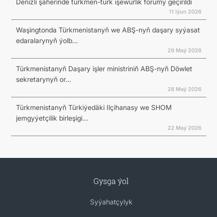
Denizli şäherinde türkmen-türk işewürlik forumy geçirildi
11 Iýun 2026
Waşingtonda Türkmenistanyň we ABŞ-nyň daşary syýasat
edaralarynyň ýolb...
29 Maý 2026
Türkmenistanyň Daşary işler ministriniň ABŞ-nyň Döwlet
sekretarynyň or...
28 Maý 2026
Türkmenistanyň Türkiýedäki Ilçihanasy we SHOM
jemgyýetçilik birleşigi...
22 Maý 2026
Gysga ýol
Syýahatçylyk