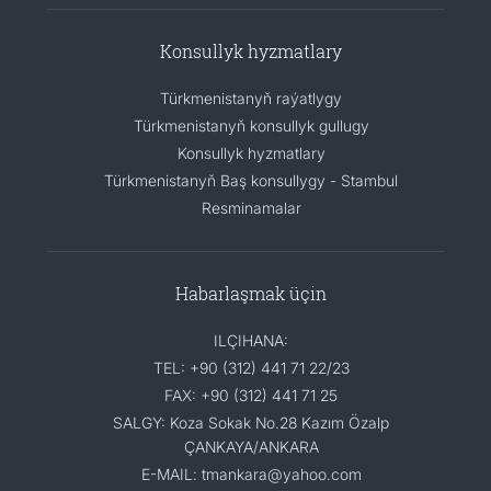
Konsullyk hyzmatlary
Türkmenistanyň raýatlygy
Türkmenistanyň konsullyk gullugy
Konsullyk hyzmatlary
Türkmenistanyň Baş konsullygy - Stambul
Resminamalar
Habarlaşmak üçin
ILÇIHANA:
TEL: +90 (312) 441 71 22/23
FAX: +90 (312) 441 71 25
SALGY: Koza Sokak No.28 Kazım Özalp
ÇANKAYA/ANKARA
E-MAIL: tmankara@yahoo.com