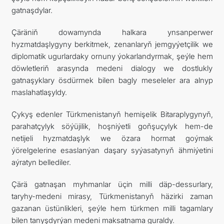
gatnaşdylar.
Çäräniň dowamynda halkara ynsanperwer
hyzmatdaşlygyny berkitmek, zenanlaryň jemgyýetçilik we
diplomatik ugurlardaky ornuny ýokarlandyrmak, şeýle hem
döwletleriň arasynda medeni dialogy we dostlukly
gatnaşyklary ösdürmek bilen bagly meseleler ara alnyp
maslahatlaşyldy.
Çykyş edenler Türkmenistanyň hemişelik Bitaraplygynyň,
parahatçylyk söýüjilik, hoşniýetli goňşuçylyk hem-de
netijeli hyzmatdaşlyk we özara hormat goýmak
ýörelgelerine esaslanýan daşary syýasatynyň ähmiýetini
aýratyn bellediler.
Çärä gatnaşan myhmanlar üçin milli däp-dessurlary,
taryhy-medeni mirasy, Türkmenistanyň häzirki zaman
gazanan üstünlikleri, şeýle hem türkmen milli tagamlary
bilen tanyşdyrýan medeni maksatnama guraldy.