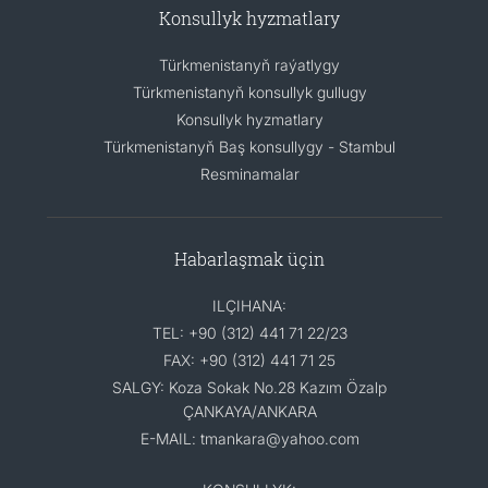
Konsullyk hyzmatlary
Türkmenistanyň raýatlygy
Türkmenistanyň konsullyk gullugy
Konsullyk hyzmatlary
Türkmenistanyň Baş konsullygy - Stambul
Resminamalar
Habarlaşmak üçin
ILÇIHANA:
TEL: +90 (312) 441 71 22/23
FAX: +90 (312) 441 71 25
SALGY: Koza Sokak No.28 Kazım Özalp
ÇANKAYA/ANKARA
E-MAIL: tmankara@yahoo.com