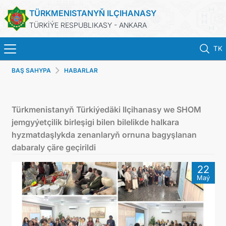
TÜRKMENISTANYŇ ILÇIHANASY
TÜRKİÝE RESPUBLIKASY - ANKARA
TK
BAŞ SAHYPA
HABARLAR
ANA SAYFA
HABERLER
Türkmenistanyň Türkiýedäki Ilçihanasy we SHOM
jemgyýetçilik birleşigi bilen bilelikde halkara
TÜRKMENISTAN
hyzmatdaşlykda zenanlaryň ornuna bagyşlanan
dabaraly çäre geçirildi
KONSOLOSLUK IŞLEMLERI
22
Maý
RANDEVU ALINIZ
DB