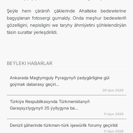
Şeýle hem çäräniň çäklerinde Ahalteke bedewlerine
bagyşlanan fotosergi gurnaldy. Onda meşhur bedewleriň
gözelligini, nepisligini we taryhy ähmiýetini şöhlelendirýän
täsin suratlar ýerleşdirildi.
BEÝLEKI HABARLAR
Ankarada Magtymguly Pyragynyň ýadygärligine gül
goýmak dabarasy geçiri...
26 Iýun 2026
Türkiýe Respublikasynda Türkmenistanyň
Garaşsyzlygynyň 35 ýyllygyna ba...
11 Iýun 2026
Denizli şäherinde türkmen-türk işewürlik forumy geçirildi
11 Iýun 2026