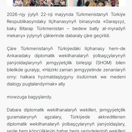
TOURISM
2026-njy ýylyň 22-nji maýynda Türkmenistanyň Türkiýe
Respublikasyndaky Ilçihanasynyň binasynda «Garaşsyz,
İLETIŞIM
baky Bitarap Türkmenistan – bedew batly at-myradyň
mekany» ýylynyň çäklerinde dabaraly çäre geçirildi.
Çäre Türkmenistanyň Türkiýedäki Ilçihanasy hem-de
Ankaradaky diplomatik wekilhanalaryň ýolbaşçylarynyň
ýanýoldaşlarynyň jemgyýetçilik birleşigi (SHOM) bilen
bilelikde guralyp, «Häzirki zaman jemgyýetinde zenanlaryň
orny: halkara hyzmatdaşlygyny ösdürmek we medeni
dialogy pugtalandyrmak» atly
mowzuga bagyşlandy.
Dabara diplomatik wekilhanalaryň wekilleri, jemgyýetçilik
guramalarynyň agzalary, Türkiýede akkreditlenen
diplomatik wekilhanalaryň ýolbaşçylarynyň ýanýoldaşlary,
şeýle hem köpçülikleýin habar beriş serişdeleriniň wekilleri