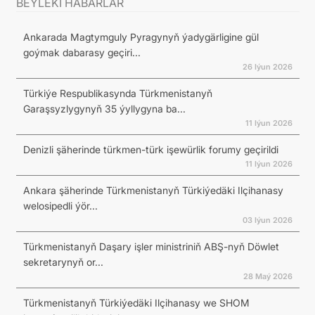
BEÝLEKI HABARLAR
Ankarada Magtymguly Pyragynyň ýadygärligine gül
goýmak dabarasy geçiri...
26 Iýun 2026
Türkiýe Respublikasynda Türkmenistanyň
Garaşsyzlygynyň 35 ýyllygyna ba...
11 Iýun 2026
Denizli şäherinde türkmen-türk işewürlik forumy geçirildi
11 Iýun 2026
Ankara şäherinde Türkmenistanyň Türkiýedäki Ilçihanasy
welosipedli ýör...
03 Iýun 2026
Türkmenistanyň Daşary işler ministriniň ABŞ-nyň Döwlet
sekretarynyň or...
28 Maý 2026
Türkmenistanyň Türkiýedäki Ilçihanasy we SHOM