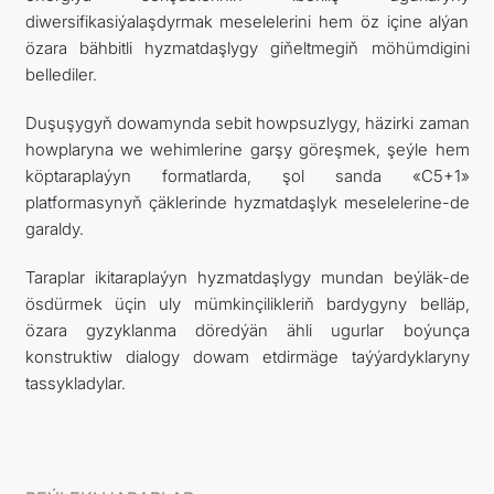
diwersifikasiýalaşdyrmak meselelerini hem öz içine alýan
özara bähbitli hyzmatdaşlygy giňeltmegiň möhümdigini
bellediler.
Duşuşygyň dowamynda sebit howpsuzlygy, häzirki zaman
howplaryna we wehimlerine garşy göreşmek, şeýle hem
köptaraplaýyn formatlarda, şol sanda «C5+1»
platformasynyň çäklerinde hyzmatdaşlyk meselelerine-de
garaldy.
Taraplar ikitaraplaýyn hyzmatdaşlygy mundan beýläk-de
ösdürmek üçin uly mümkinçilikleriň bardygyny belläp,
özara gyzyklanma döredýän ähli ugurlar boýunça
konstruktiw dialogy dowam etdirmäge taýýardyklaryny
tassykladylar.