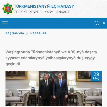
TÜRKMENISTANYŇ ILÇIHANASY
TÜRKİÝE RESPUBLIKASY - ANKARA
TK
BAŞ SAHYPA
HABARLAR
ANA SAYFA
HABERLER
Waşingtonda Türkmenistanyň we ABŞ-nyň daşary
syýasat edaralarynyň ýolbaşçylarynyň duşuşygy
TÜRKMENISTAN
geçirildi
29
KONSOLOSLUK IŞLEMLERI
Maý
RANDEVU ALINIZ
DB