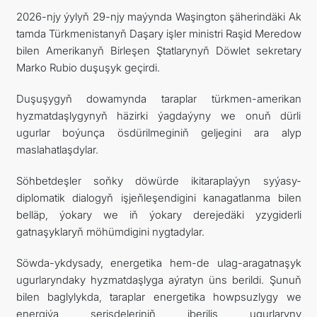
2026-njy ýylyň 29-njy maýynda Waşington şäherindäki Ak
TOURISM
tamda Türkmenistanyň Daşary işler ministri Raşid Meredow
bilen Amerikanyň Birleşen Ştatlarynyň Döwlet sekretary
İLETIŞIM
Marko Rubio duşuşyk geçirdi.
Duşuşygyň dowamynda taraplar türkmen-amerikan
hyzmatdaşlygynyň häzirki ýagdaýyny we onuň dürli
ugurlar boýunça ösdürilmeginiň geljegini ara alyp
maslahatlaşdylar.
Söhbetdeşler soňky döwürde ikitaraplaýyn syýasy-
diplomatik dialogyň işjeňleşendigini kanagatlanma bilen
belläp, ýokary we iň ýokary derejedäki yzygiderli
gatnaşyklaryň möhümdigini nygtadylar.
Söwda-ykdysady, energetika hem-de ulag-aragatnaşyk
ugurlaryndaky hyzmatdaşlyga aýratyn üns berildi. Şunuň
bilen baglylykda, taraplar energetika howpsuzlygy we
energiýa serişdeleriniň iberiliş ugurlaryny