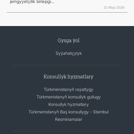
jemgyýetçilik birleşigi...
22 Maý 2026
Gysga ýol
Syýahatçylyk
Konsullyk hyzmatlary
Türkmenistanyň raýatlygy
Türkmenistanyň konsullyk gullugy
Konsullyk hyzmatlary
Türkmenistanyň Baş konsullygy - Stambul
Resminamalar