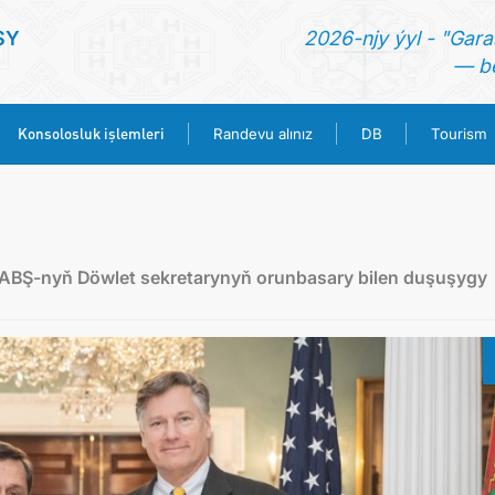
SY
2026-njy ýyl - "Gara
— be
Konsolosluk işlemleri
Randevu alınız
DB
Tourism
ANA SAYFA
HABERLER
ň ABŞ-nyň Döwlet sekretarynyň orunbasary bilen duşuşygy
TÜRKMENISTAN
KONSOLOSLUK IŞLEMLERI
RANDEVU ALINIZ
DB