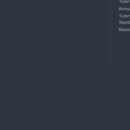
Türkm
Konsu
Türkm
Stamb
Resmi