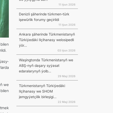
11 Iýun 2026
Denizli şäherinde türkmen-türk
işewürlik forumy geçirildi
11 Iýun 2026
Ankara şäherinde Türkmenistanyň
Türkiýedäki Ilçihanasy welosipedli
bilen
ýör...
ldi.
03 Iýun 2026
Waşingtonda Türkmenistanyň we
ýasy-
ABŞ-nyň daşary syýasat
larda
edaralarynyň ýolb...
29 Maý 2026
yň we
Türkmenistanyň Türkiýedäki
bilen
Ilçihanasy we SHOM
jemgyýetçilik birleşigi...
22 Maý 2026
ltmek