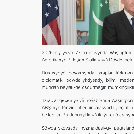
2026-njy ýylyň 27-nji maýynda Waşington ş
Amerikanyň Birleşen Ştatlarynyň Döwlet sekr
Duşuşygyň dowamynda taraplar türkmen-
diplomatik, söwda-ykdysady, bilim, meden
mundan beýläk-de ösdürmegiň mümkinçilikleri
Taraplar geçen ýylyň noýabrynda Waşington 
ABŞ-nyň Prezidentleriniň arasynda geçirilen
bellediler. Bu duşuşyklaryň iki ýurduň arasy
Söwda-ykdysady hyzmatdaşlygy pugtaland