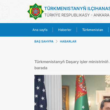
TÜRKMENISTANYŇ ILÇIHANA
TÜRKİÝE RESPUBLIKASY - ANKARA
Türkmenistan
Ana sayfa
Haberler
BAŞ SAHYPA
HABARLAR
Türkmenistanyň Daşary işler ministrini
barada