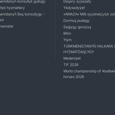
enistanyň konsullyk gullugy
Daşary syýasaty
llyk hyzmatlary
Ykdysadyýet
enistanyň Baş konsullygy -
«AWAZA» Milli syýahatçylyk zo
ul
Durmuş pudagy
namalar
Saglygy goraýyş
Bilim
Ylym
TÜRKMENISTANYŇ HALKARA 
HYZMATDAŞLYGY
Medeniýet
TIF 2026
World championship of Ahaltek
horses 2026