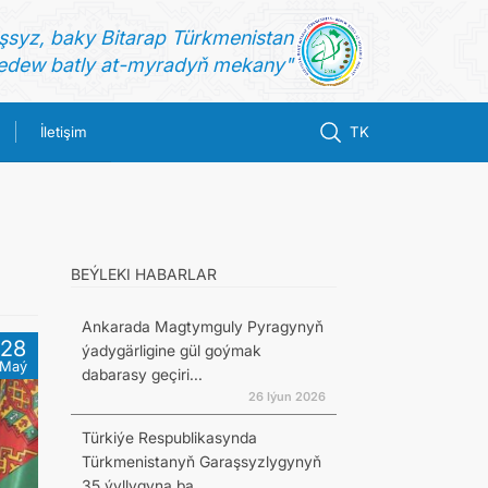
şsyz, baky Bitarap Türkmenistan
dew batly at-myradyň mekany"
İletişim
TK
BEÝLEKI HABARLAR
Ankarada Magtymguly Pyragynyň
28
ýadygärligine gül goýmak
Maý
dabarasy geçiri...
26 Iýun 2026
Türkiýe Respublikasynda
Türkmenistanyň Garaşsyzlygynyň
35 ýyllygyna ba...