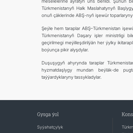
meselelerine aýratyn üns berildi. Şunuň b
Türkmenistanyň Halk Maslahatynyň Başly
onuň çäklerinde ABŞ-nyň işewür toparlarynyň w
Şeýle hem taraplar ABŞ–Türkmenistan işewür
Türkmenistanyň Daşary işler ministrligi 
geçirilmegi meýilleşdirilýän her ýylky ikita
boýunça pikir alyşdylar.
Duşuşygyň ahyrynda taraplar Türkmenistan
hyzmatdaşlygy mundan beýläk-de pugta
taýýardyklaryny tassykladylar.
Gysga ýol
Kons
Syýahatçylyk
Türkm