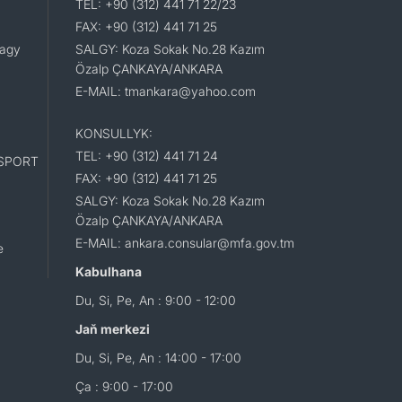
TEL: +90 (312) 441 71 22/23
FAX: +90 (312) 441 71 25
lagy
SALGY: Koza Sokak No.28 Kazım
Özalp ÇANKAYA/ANKARA
E-MAIL: tmankara@yahoo.com
KONSULLYK:
TEL: +90 (312) 441 71 24
SPORT
FAX: +90 (312) 441 71 25
SALGY: Koza Sokak No.28 Kazım
Özalp ÇANKAYA/ANKARA
E-MAIL: ankara.consular@mfa.gov.tm
e
Kabulhana
Du, Si, Pe, An : 9:00 - 12:00
Jaň merkezi
Du, Si, Pe, An : 14:00 - 17:00
Ça : 9:00 - 17:00