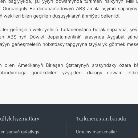
ilen baglylykda, şu ýylyň dowamynda türkmen halkynyň Milli Li
gy Gurbanguly Berdimuhamedowyň ABŞ amala aşyran saparyn
ekilleri bilen geçirilen duşuşyklaryň ähmiýeti bellenildi.
ler geňeşiniň wekiliýetiniň Türkmenistana boljak saparyna, şeý
bilen ABŞ-nyň Döwlet departamentiniň arasynda Aşgabat şähe
raplaýyn geňeşmeleriň nobatdaky tapgyryna taýýarlyk görmek mesel
 bilen Amerikanyň Birleşen Ştatlarynyň arasyndaky özara bäh
landyrmaga gönükdirilen yzygiderli dialogy dowam etdi
ullyk hyzmatlary
Türkmenistan barada
enistanyň raýatlygy
Umumy maglumatlar