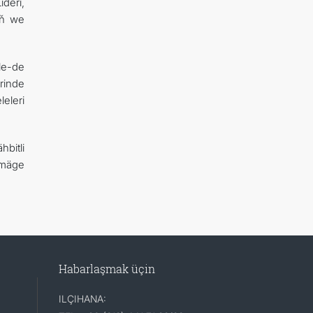
deri,
yň we
le-de
rinde
eleri
bitli
rmäge
Habarlaşmak üçin
ILÇIHANA: