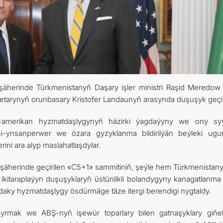
TOURISM
İLETIŞIM
äherinde Türkmenistanyň Daşary işler ministri Raşid Meredow 
etarynyň orunbasary Kristofer Landaunyň arasynda duşuşyk geçiri
amerikan hyzmatdaşlygynyň häzirki ýagdaýyny we ony sy
i-ynsanperwer we özara gyzyklanma bildirilýän beýleki ugur
ni ara alyp maslahatlaşdylar.
şäherinde geçirilen «C5+1» sammitiniň, şeýle hem Türkmenistan
 ikitaraplaýyn duşuşyklaryň üstünlikli bolandygyny kanagatlanma 
ndaky hyzmatdaşlygy ösdürmäge täze itergi berendigi nygtaldy.
yrmak we ABŞ-nyň işewür toparlary bilen gatnaşyklary giňe