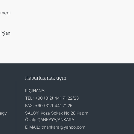
rmegi
irýän
Habarlaşmak üçin
ILÇIHANA:
TEL: +90 (312) 441 71 22/23
FAX: +90 (312) 441 71 25
lagy
SALGY: Koza Sokak No.28 Kazım
Özalp ÇANKAYA/ANKARA
E-MAIL: tmankara@yahoo.com