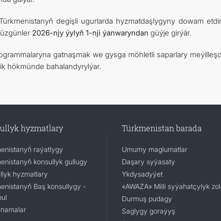
 Türkmenistanyň degişli ugurlarda hyzmatdaşlygyny dowam etdi
 düzgünler
2026-njy ýylyň 1-nji ýanwaryndan
güýje girýär.
programmalaryna gatnaşmak we gysga möhletli saparlary meýilleşd
ik hökmünde bahalandyrylýar.
ullyk hyzmatlary
Türkmenistan barada
enistanyň raýatlygy
Umumy maglumatlar
enistanyň konsullyk gullugy
Daşary syýasaty
llyk hyzmatlary
Ykdysadyýet
enistanyň Baş konsullygy -
«AWAZA» Milli syýahatçylyk zo
ul
Durmuş pudagy
namalar
Saglygy goraýyş