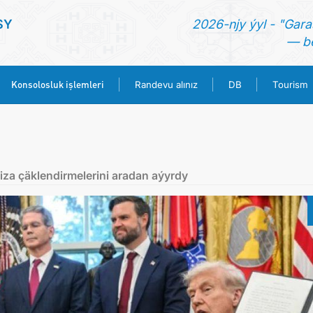
SY
2026-njy ýyl - "Gara
— be
Konsolosluk işlemleri
Randevu alınız
DB
Tourism
ANA SAYFA
HABERLER
iza çäklendirmelerini aradan aýyrdy
TÜRKMENISTAN
KONSOLOSLUK IŞLEMLERI
RANDEVU ALINIZ
DB