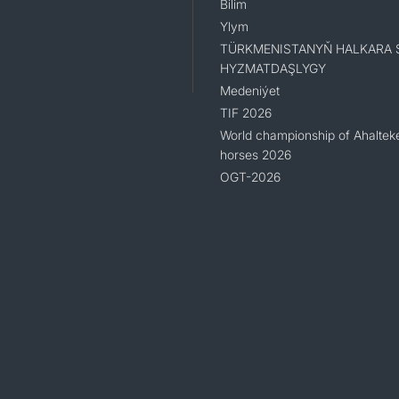
Bilim
Ylym
TÜRKMENISTANYŇ HALKARA 
HYZMATDAŞLYGY
Medeniýet
TIF 2026
World championship of Ahaltek
horses 2026
OGT-2026