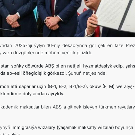
TOURISM
İLETIŞIM
yndan 2025-nji ýylyň 16-njy dekabrynda gol çekilen täze Prez
 wiza düzgünlerinde möhüm ýeňillik girizildi.
stan soňky döwürde ABŞ bilen netijeli hyzmatdaşlyk edip, şahs
 ep-esli öňegidişlik görkezdi
. Şunuň netijesinde:
hletli saparlar üçin (B-1, B-2, B-1/B-2), okuw (F, M) we alyş-
klendirme doly aradan aýryldy.
akademik maksatlar bilen ABŞ-a gitmek isleýän türkmen raýatlary
arynyň
immigrasiýa wizalary (ýaşamak maksatly wizalar)
boýunça 
da galýar.