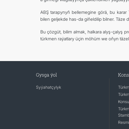
ABŞ tarapynyň bellemegine görä, bu karar
bilen geljekde has-da giňeldilip bilner. Täze
Bu çözgüt, bilim almak, halkara alyş-çalyş 
türkmen raýatlary üçin möhüm we oňyn täzel
Gysga ýol
Kons
Syýahatçylyk
Türkm
Türkm
Konsu
Türkm
Stamb
Resmi