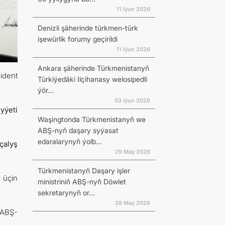
11 Iýun 2026
Denizli şäherinde türkmen-türk
işewürlik forumy geçirildi
11 Iýun 2026
Ankara şäherinde Türkmenistanyň
ident
Türkiýedäki Ilçihanasy welosipedli
ýör...
03 Iýun 2026
yýeti
Waşingtonda Türkmenistanyň we
ABŞ-nyň daşary syýasat
edaralarynyň ýolb...
çalyş
29 Maý 2026
Türkmenistanyň Daşary işler
 üçin
ministriniň ABŞ-nyň Döwlet
sekretarynyň or...
28 Maý 2026
ABŞ-