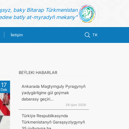
şsyz, baky Bitarap Türkmenistan
dew batly at-myradyň mekany"
İletişim
TK
BEÝLEKI HABARLAR
17
Ankarada Magtymguly Pyragynyň
Dek
ýadygärligine gül goýmak
dabarasy geçiri...
26 Iýun 2026
Türkiýe Respublikasynda
Türkmenistanyň Garaşsyzlygynyň
35 ýyllygyna ba...