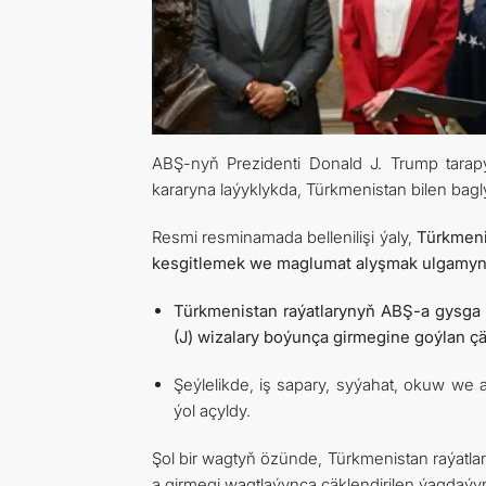
ABŞ-nyň Prezidenti Donald J. Trump tarap
kararyna laýyklykda, Türkmenistan bilen bagly
Resmi resminamada bellenilişi ýaly,
Türkmeni
kesgitlemek we maglumat alyşmak ulgamynda
Türkmenistan raýatlarynyň ABŞ-a gysga mö
(J) wizalary boýunça girmegine goýlan çä
Şeýlelikde, iş sapary, syýahat, okuw we 
ýol açyldy.
Şol bir wagtyň özünde, Türkmenistan raýatl
a girmegi wagtlaýynça çäklendirilen ýagdaýyn