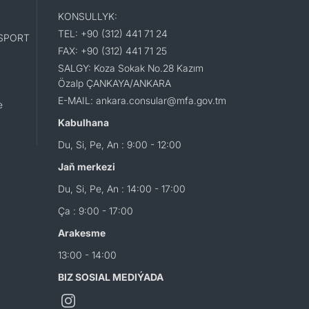
KONSULLYK:
TEL: +90 (312) 441 71 24
SPORT
FAX: +90 (312) 441 71 25
SALGY: Koza Sokak No.28 Kazım
Özalp ÇANKAYA/ANKARA
E-MAIL: ankara.consular@mfa.gov.tm
e
Kabulhana
Du, Si, Pe, An : 9:00 - 12:00
Jaň merkezi
Du, Si, Pe, An : 14:00 - 17:00
Ça : 9:00 - 17:00
Arakesme
13:00 - 14:00
BIZ SOSIAL MEDIÝADA