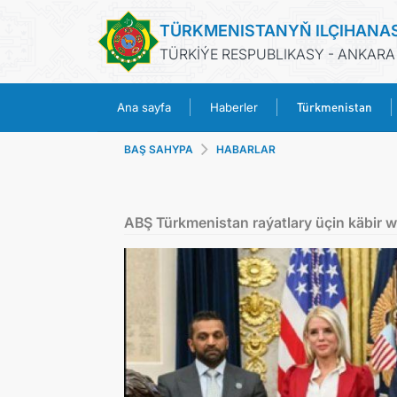
TÜRKMENISTANYŇ ILÇIHANA
TÜRKİÝE RESPUBLIKASY - ANKARA
Türkmenistan
Ana sayfa
Haberler
BAŞ SAHYPA
HABARLAR
ABŞ Türkmenistan raýatlary üçin käbir w