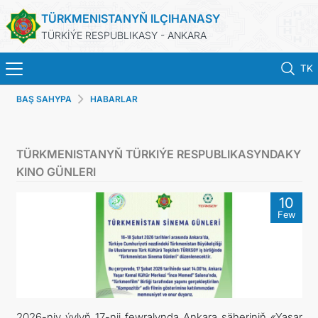
TÜRKMENISTANYŇ ILÇIHANASY
TÜRKİÝE RESPUBLIKASY - ANKARA
TK
BAŞ SAHYPA
HABARLAR
ANA SAYFA
HABERLER
TÜRKMENISTANYŇ TÜRKIÝE RESPUBLIKASYNDAKY
KINO GÜNLERI
TÜRKMENISTAN
10
Few
KONSOLOSLUK IŞLEMLERI
RANDEVU ALINIZ
DB
2026-njy ýylyň 17-nji fewralynda Ankara şäheriniň «Yaşar