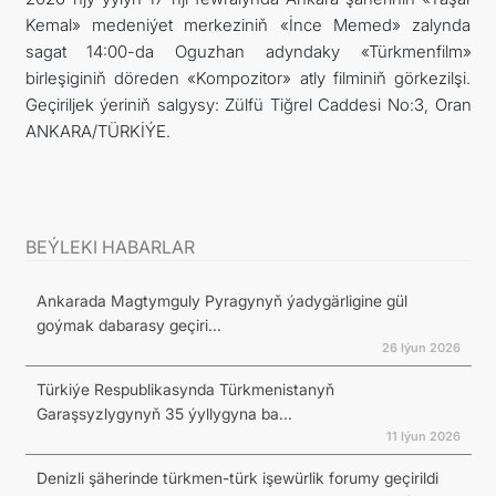
Kemal» medeniýet merkeziniň «İnce Memed» zalynda
TOURISM
sagat 14:00-da Oguzhan adyndaky «Türkmenfilm»
birleşiginiň döreden «Kompozitor» atly filminiň görkezilşi.
İLETIŞIM
Geçiriljek ýeriniň salgysy: Zülfü Tiğrel Caddesi No:3, Oran
ANKARA/TÜRKİÝE.
BEÝLEKI HABARLAR
Ankarada Magtymguly Pyragynyň ýadygärligine gül
goýmak dabarasy geçiri...
26 Iýun 2026
Türkiýe Respublikasynda Türkmenistanyň
Garaşsyzlygynyň 35 ýyllygyna ba...
11 Iýun 2026
Denizli şäherinde türkmen-türk işewürlik forumy geçirildi