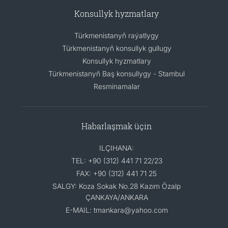
Konsullyk hyzmatlary
Türkmenistanyň raýatlygy
Türkmenistanyň konsullyk gullugy
Konsullyk hyzmatlary
Türkmenistanyň Baş konsullygy - Stambul
Resminamalar
Habarlaşmak üçin
ILÇIHANA:
TEL: +90 (312) 441 71 22/23
FAX: +90 (312) 441 71 25
SALGY: Koza Sokak No.28 Kazım Özalp
ÇANKAYA/ANKARA
E-MAIL: tmankara@yahoo.com