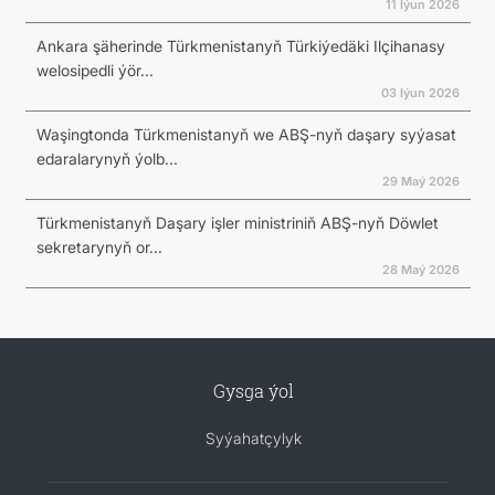
11 Iýun 2026
Ankara şäherinde Türkmenistanyň Türkiýedäki Ilçihanasy
welosipedli ýör...
03 Iýun 2026
Waşingtonda Türkmenistanyň we ABŞ-nyň daşary syýasat
edaralarynyň ýolb...
29 Maý 2026
Türkmenistanyň Daşary işler ministriniň ABŞ-nyň Döwlet
sekretarynyň or...
28 Maý 2026
Gysga ýol
Syýahatçylyk